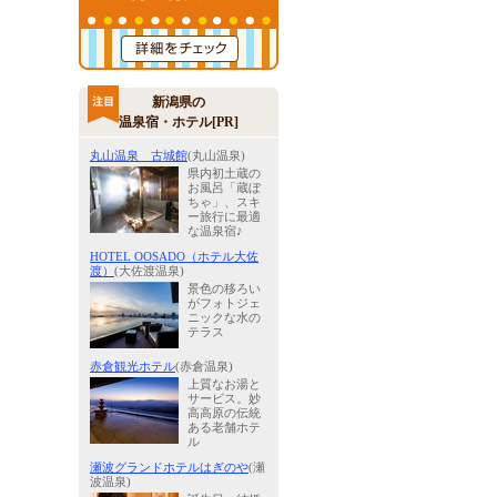
新潟県の
温泉宿・ホテル[PR]
丸山温泉 古城館
(丸山温泉)
県内初土蔵の
お風呂「蔵ぼ
ちゃ」、スキ
ー旅行に最適
な温泉宿♪
HOTEL OOSADO（ホテル大佐
渡）
(大佐渡温泉)
景色の移ろい
がフォトジェ
ニックな水の
テラス
赤倉観光ホテル
(赤倉温泉)
上質なお湯と
サービス。妙
高高原の伝統
ある老舗ホテ
ル
瀬波グランドホテルはぎのや
(瀬
波温泉)