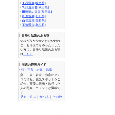
下呂温泉[岐阜県]
乳頭温泉郷[秋田県]
田沢湖の温泉[秋田県]
和倉温泉[石川県]
白骨温泉[長野県]
玉造温泉[島根県]
日帰り温泉のある宿
休みがなかなかとれないけれ
ど、お部屋でもゆったりした
い方に。日帰り温泉のある宿
は
こちら
。
周辺の観光ガイド
燕・三条・岩室・弥彦
燕・三条・岩室・弥彦のクチ
コミ情報、観光スポットをご
紹介。実際に観光・旅行した
人の写真・コメントが満載で
す！
見る・遊ぶ
｜
食べる
｜
その他