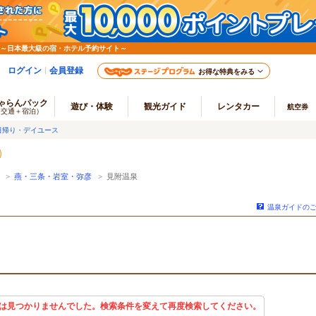
 ～日本最大級の宿・ホテル予約サイト～
ログイン
会員登録
お得な特典をみる
ゃらんパック
遊び・体験
観光ガイド
レンタカー
航空券
（交通＋宿泊）
日帰り・デイユース
>
燕・三条・岩室・弥彦
> 見附温泉
温泉ガイドの
は見つかりませんでした。検索条件を変えて再度検索してください。