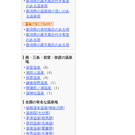
新潟県の露天風呂付き客室
のある温泉宿
新潟県の温泉掛け流しのあ
る温泉宿
新潟県の貸切風呂のある宿
新潟県の露天風呂付き客室
のある宿
新潟県の露天風呂のある宿
燕・三条・岩室・弥彦の温泉
地
岩室温泉
（8）
湯田上温泉
（4）
弥彦温泉
（4）
越後長野温泉
（1）
間瀬田ノ浦温泉
（1）
湯神社温泉
（1）
全国の有名な温泉地
箱根湯本温泉[神奈川県]
湯布院[大分県]
草津温泉[群馬県]
登別温泉[北海道]
道後温泉[愛媛県]
有馬温泉[兵庫県]