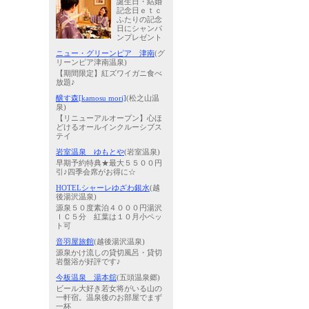
誕生日・結婚
記念日ｅｔｃ
ふたりの記念
日にシャンパ
ンプレゼント
ニュー・グリーンピア 津南
(グ
リーンピア津南温泉)
【期間限定】紅ズワイガニ食べ
放題♪
醸す森[kamosu mori]
(松之山温
泉)
【リニューアルオープン】心ほ
どけるオールインクルーシブス
テイ
岩室温泉 ゆもとや
(岩室温泉)
早期予約特典★最大５５００円
引♪四季会席がお得に☆
HOTELシャーレゆざわ銀水
(越
後湯沢温泉)
源泉５０度素泊４０００円湯沢
ＩＣ５分 紅葉は１０月小ペッ
ト可
音羽屋旅館
(越後湯沢温泉)
源泉かけ流しの貸切風呂・貸切
岩盤浴が好評です♪
今板温泉 湯本舘
(五頭温泉郷)
ビール大好き若女将がいる山の
一軒宿。温泉後のお部屋でまず
一杯