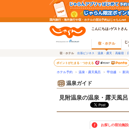
国内旅行・海外旅行や宿・ホテルの宿泊予約はじゃらんnet
こんにちは♪ゲストさん
じ
宿・ホテル
宿・ホテル
出張ビジネス
温泉・露天
高級宿
ポイントがたまる・つかえる
ホテル予約
>
温泉・露天風呂
>
甲信越
>
新潟
温泉ガイド
見附温泉の温泉・露天風呂
お探しの宿泊施設