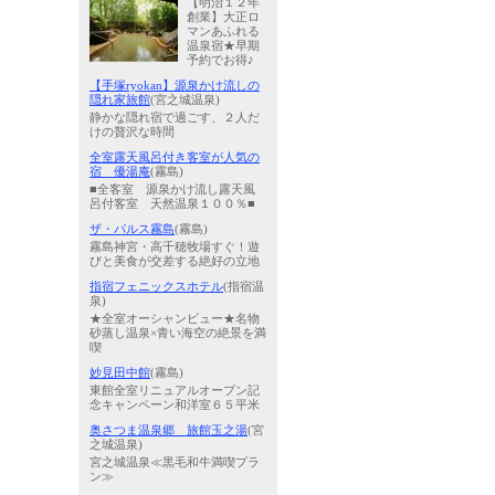
【明治１２年
創業】大正ロ
マンあふれる
温泉宿★早期
予約でお得♪
【手塚ryokan】源泉かけ流しの
隠れ家旅館
(宮之城温泉)
静かな隠れ宿で過ごす、２人だ
けの贅沢な時間
全室露天風呂付き客室が人気の
宿 優湯庵
(霧島)
■全客室 源泉かけ流し露天風
呂付客室 天然温泉１００％■
ザ・パルス霧島
(霧島)
霧島神宮・高千穂牧場すぐ！遊
びと美食が交差する絶好の立地
指宿フェニックスホテル
(指宿温
泉)
★全室オーシャンビュー★名物
砂蒸し温泉×青い海空の絶景を満
喫
妙見田中館
(霧島)
東館全室リニュアルオープン記
念キャンペーン和洋室６５平米
奥さつま温泉郷 旅館玉之湯
(宮
之城温泉)
宮之城温泉≪黒毛和牛満喫プラ
ン≫