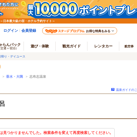
 ～日本最大級の宿・ホテル予約サイト～
ログイン
会員登録
お得な特典をみる
ゃらんパック
遊び・体験
観光ガイド
レンタカー
航空券
（交通＋宿泊）
日帰り・デイユース
>
垂水・大隅
> 志布志温泉
温泉ガイドの
呂
は見つかりませんでした。検索条件を変えて再度検索してください。