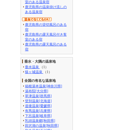
室のある温泉宿
鹿児島県の温泉掛け流しの
ある温泉宿
鹿児島県の貸切風呂のある
宿
鹿児島県の露天風呂付き客
室のある宿
鹿児島県の露天風呂のある
宿
垂水・大隅の温泉地
垂水温泉
（1）
猿ヶ城温泉
（1）
全国の有名な温泉地
箱根湯本温泉[神奈川県]
湯布院[大分県]
草津温泉[群馬県]
登別温泉[北海道]
道後温泉[愛媛県]
有馬温泉[兵庫県]
下呂温泉[岐阜県]
乳頭温泉郷[秋田県]
田沢湖の温泉[秋田県]