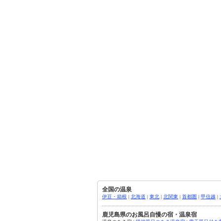
全国の温泉
伊豆・箱根
|
北海道
|
東北
|
北関東
|
首都圏
|
甲信越
|
鹿児島県のお風呂自慢の宿・温泉宿