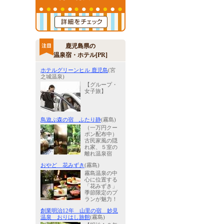
鹿児島県の
温泉宿・ホテル[PR]
ホテルグリーンヒル 鹿児島
(宮
之城温泉)
【グループ・
女子旅】
鳥遊ぶ森の宿 ふたり静
(霧島)
（一万円クー
ポン配布中）
古民家風の隠
れ家、５室の
離れ温泉宿
おやど 花みずき
(霧島)
霧島温泉の中
心に位置する
「花みずき」
季節限定のプ
ランが魅力！
創業明治12年 山里の宿 妙見
温泉 おりはし旅館
(霧島)