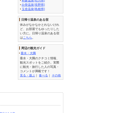
和倉温泉[石川県]
白骨温泉[長野県]
玉造温泉[島根県]
日帰り温泉のある宿
休みがなかなかとれないけれ
ど、お部屋でもゆったりした
い方に。日帰り温泉のある宿
は
こちら
。
周辺の観光ガイド
垂水・大隅
垂水・大隅のクチコミ情報、
観光スポットをご紹介。実際
に観光・旅行した人の写真・
コメントが満載です！
見る・遊ぶ
｜
食べる
｜
その他