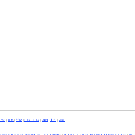
北陸
|
東海
|
近畿
|
山陰・山陽
|
四国
|
九州
|
沖縄