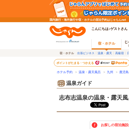
国内旅行・海外旅行や宿・ホテルの宿泊予約はじゃらんnet
こんにちは♪ゲストさん
じ
宿・ホテル
宿・ホテル
出張ビジネス
温泉・露天
高級宿
ポイントがたまる・つかえる
ホテル予約
>
温泉・露天風呂
>
九州
>
鹿児島
温泉ガイド
志布志温泉の温泉・露天風
お探しの宿泊施設