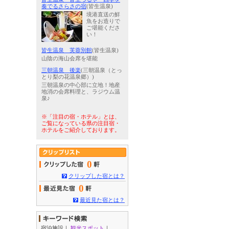
奏でるさらさの宿
(皆生温泉)
境港直送の鮮
魚をお造りで
ご堪能くださ
い！
皆生温泉 芙蓉別館
(皆生温泉)
山陰の海山会席を堪能
三朝温泉 後楽
(三朝温泉（とっ
とり梨の花温泉郷）)
三朝温泉の中心部に立地！地産
地消の会席料理と、ラジウム温
泉♪
※「注目の宿・ホテル」とは、
ご覧になっている県の注目宿・
ホテルをご紹介しております。
0
クリップした宿とは？
0
最近見た宿とは？
宿泊施設
｜
観光スポット
｜