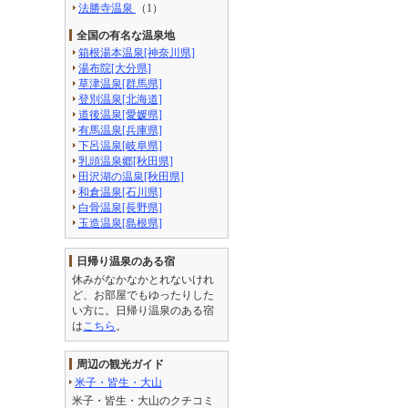
法勝寺温泉
（1）
全国の有名な温泉地
箱根湯本温泉[神奈川県]
湯布院[大分県]
草津温泉[群馬県]
登別温泉[北海道]
道後温泉[愛媛県]
有馬温泉[兵庫県]
下呂温泉[岐阜県]
乳頭温泉郷[秋田県]
田沢湖の温泉[秋田県]
和倉温泉[石川県]
白骨温泉[長野県]
玉造温泉[島根県]
日帰り温泉のある宿
休みがなかなかとれないけれ
ど、お部屋でもゆったりした
い方に。日帰り温泉のある宿
は
こちら
。
周辺の観光ガイド
米子・皆生・大山
米子・皆生・大山のクチコミ