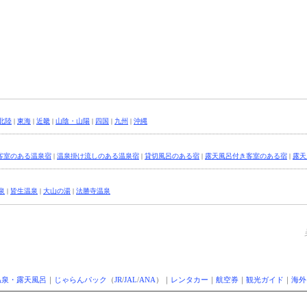
北陸
|
東海
|
近畿
|
山陰・山陽
|
四国
|
九州
|
沖縄
客室のある温泉宿
|
温泉掛け流しのある温泉宿
|
貸切風呂のある宿
|
露天風呂付き客室のある宿
|
露天
泉
|
皆生温泉
|
大山の湯
|
法勝寺温泉
温泉・露天風呂
｜
じゃらんパック
（
JR
/
JAL
/
ANA
）｜
レンタカー
｜
航空券
｜
観光ガイド
｜
海外