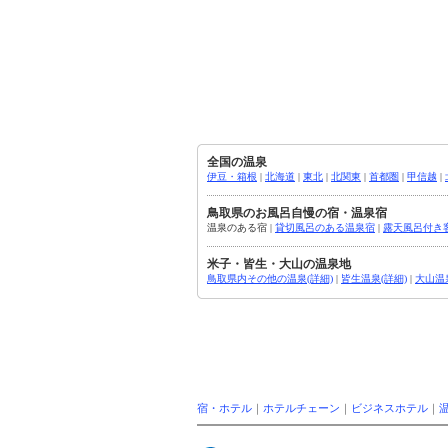
全国の温泉
伊豆・箱根
|
北海道
|
東北
|
北関東
|
首都圏
|
甲信越
|
鳥取県のお風呂自慢の宿・温泉宿
温泉のある宿 |
貸切風呂のある温泉宿
|
露天風呂付き
米子・皆生・大山の温泉地
鳥取県内その他の温泉(詳細)
|
皆生温泉(詳細)
|
大山温
宿・ホテル
｜
ホテルチェーン
｜
ビジネスホテル
｜