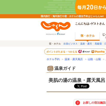
国内旅行・海外旅行や宿・ホテルの宿泊予約はじゃらんnet
こんにちは♪ゲストさん
じ
宿・ホテル
宿・ホテル
出張ビジネス
温泉・露天
高級宿
ポイントがたまる・つかえる
ホテル予約
>
温泉・露天風呂
>
山陰・山陽
>
温泉ガイド
美肌の湯の温泉・露天風呂
お探しの宿泊施設