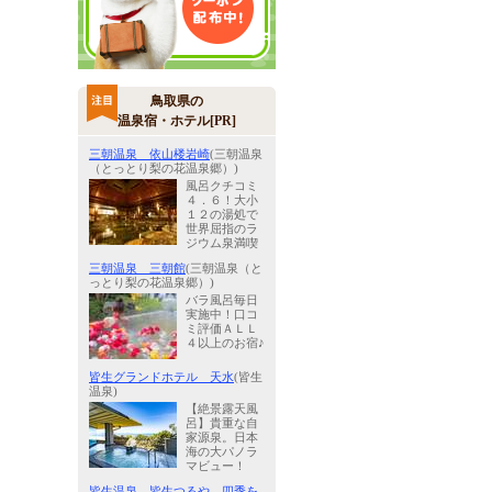
鳥取県の
温泉宿・ホテル[PR]
三朝温泉 依山楼岩崎
(三朝温泉
（とっとり梨の花温泉郷）)
風呂クチコミ
４．６！大小
１２の湯処で
世界屈指のラ
ジウム泉満喫
三朝温泉 三朝館
(三朝温泉（と
っとり梨の花温泉郷）)
バラ風呂毎日
実施中！口コ
ミ評価ＡＬＬ
４以上のお宿♪
皆生グランドホテル 天水
(皆生
温泉)
【絶景露天風
呂】貴重な自
家源泉。日本
海の大パノラ
マビュー！
皆生温泉 皆生つるや 四季を