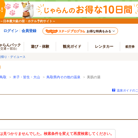
 ～日本最大級の宿・ホテル予約サイト～
ログイン
会員登録
お得な特典をみる
ゃらんパック
遊び・体験
観光ガイド
レンタカー
航空券
（交通＋宿泊）
日帰り・デイユース
鳥取
>
米子・皆生・大山
>
鳥取県内その他の温泉
> 美肌の湯
温泉ガイドの
は見つかりませんでした。検索条件を変えて再度検索してください。