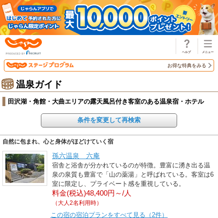
じゃらん
お得な特典をみる
温泉ガイド
田沢湖・角館・大曲エリアの露天風呂付き客室のある温泉宿・ホテル
条件を変更して再検索
自然に包まれ、心と身体がほどけていく宿
孫六温泉 六庵
宿舎と浴舎が分かれているのが特徴。豊富に湧き出る温
泉の泉質も豊富で「山の薬湯」と呼ばれている。客室は6
室に限定し、プライベート感を重視している。
料金(税込)48,400円～/人
（大人2名利用時）
この宿の宿泊プランをすべて見る（2件）