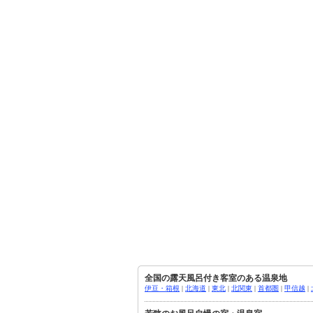
全国の露天風呂付き客室のある温泉地
伊豆・箱根
|
北海道
|
東北
|
北関東
|
首都圏
|
甲信越
|