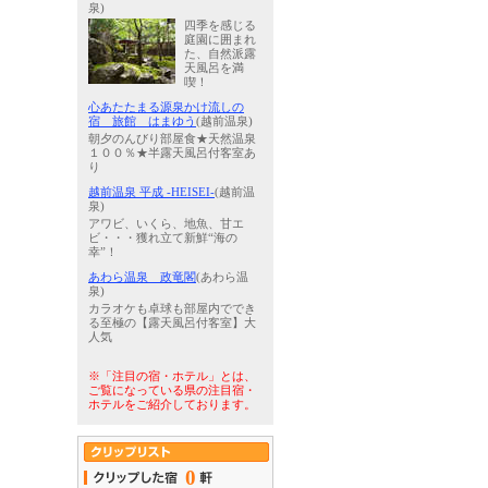
泉)
四季を感じる
庭園に囲まれ
た、自然派露
天風呂を満
喫！
心あたたまる源泉かけ流しの
宿 旅館 はまゆう
(越前温泉)
朝夕のんびり部屋食★天然温泉
１００％★半露天風呂付客室あ
り
越前温泉 平成 -HEISEI-
(越前温
泉)
アワビ、いくら、地魚、甘エ
ビ・・・獲れ立て新鮮“海の
幸”！
あわら温泉 政竜閣
(あわら温
泉)
カラオケも卓球も部屋内ででき
る至極の【露天風呂付客室】大
人気
※「注目の宿・ホテル」とは、
ご覧になっている県の注目宿・
ホテルをご紹介しております。
0