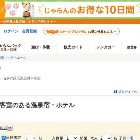
 ～日本最大級の宿・ホテル予約サイト～
ログイン
会員登録
お得な特典をみる
ゃらんパック
遊び・体験
観光ガイド
レンタカー
航空券
（交通＋宿泊）
日帰り・デイユース
 若狭の露天風呂付き客室
温泉ガイドの
客室のある温泉宿・ホテル
込み
0名