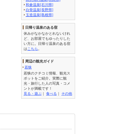
和倉温泉[石川県]
白骨温泉[長野県]
玉造温泉[島根県]
日帰り温泉のある宿
休みがなかなかとれないけれ
ど、お部屋でもゆったりした
い方に。日帰り温泉のある宿
は
こちら
。
周辺の観光ガイド
若狭
若狭のクチコミ情報、観光ス
ポットをご紹介。実際に観
光・旅行した人の写真・コメ
ントが満載です！
見る・遊ぶ
｜
食べる
｜
その他