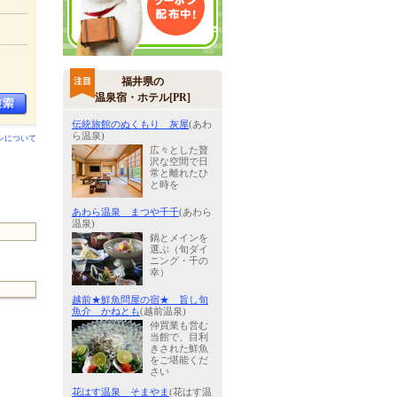
福井県の
温泉宿・ホテル[PR]
伝統旅館のぬくもり 灰屋
(あわ
ら温泉)
ンについて
広々とした贅
沢な空間で日
常と離れたひ
と時を
あわら温泉 まつや千千
(あわら
温泉)
鍋とメインを
選ぶ（旬ダイ
ニング・千の
幸）
越前★鮮魚問屋の宿★ 旨し旬
魚介 かねとも
(越前温泉)
仲買業も営む
当館で、目利
きされた鮮魚
をご堪能くだ
さい
花はす温泉 そまやま
(花はす温