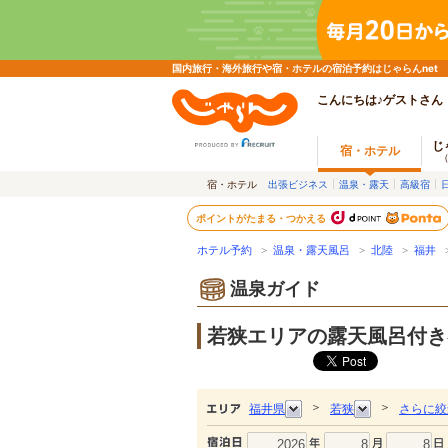
国内旅行・海外旅行や宿・ホテルの宿泊予約はじゃらんnet
こんにちは♪ゲストさん
じ
宿・ホテル
宿・ホテル
出張ビジネス
温泉・露天
高級宿
ポイントがたまる・つかえる
ホテル予約
>
温泉・露天風呂
>
北陸
>
福井
>
温泉ガイド
若狭エリアの露天風呂付き
＞
＞
福井県
若狭
さらに絞