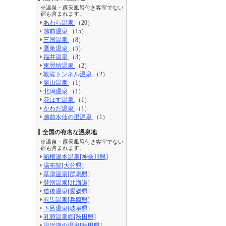
※温泉・露天風呂付き客室でない
宿も含まれます。
あわら温泉
（20）
越前温泉
（15）
三国温泉
（8）
鷹巣温泉
（5）
福井温泉
（3）
東尋坊温泉
（2）
敦賀トンネル温泉
（2）
勝山温泉
（1）
北潟温泉
（1）
花はす温泉
（1）
かわだ温泉
（1）
越前水仙の里温泉
（1）
全国の有名な温泉地
※温泉・露天風呂付き客室でない
宿も含まれます。
箱根湯本温泉[神奈川県]
湯布院[大分県]
草津温泉[群馬県]
登別温泉[北海道]
道後温泉[愛媛県]
有馬温泉[兵庫県]
下呂温泉[岐阜県]
乳頭温泉郷[秋田県]
田沢湖の温泉[秋田県]