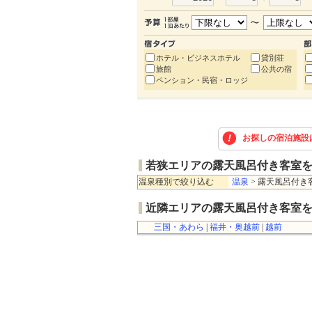
ホテル・ビジネスホテル
貸別荘
旅館
公共の宿
ペンション・民宿・ロッジ
お探しの宿泊施設
若狭エリアの露天風呂付き客室
温泉種別で絞り込む
温泉
> 露天風呂付き
近隣エリアの露天風呂付き客室
三国・あわら
|
福井・奥越前
|
越前