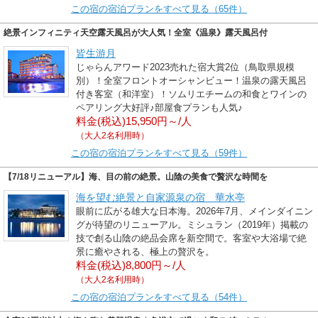
この宿の宿泊プランをすべて見る（65件）
絶景インフィニティ天空露天風呂が大人気！全室《温泉》露天風呂付
皆生游月
じゃらんアワード2023売れた宿大賞2位（鳥取県規模
別）！全室フロントオーシャンビュー！温泉の露天風呂
付き客室（和洋室）！ソムリエチームの和食とワインの
ペアリング大好評♪部屋食プランも人気♪
料金(税込)15,950円～/人
（大人2名利用時）
この宿の宿泊プランをすべて見る（59件）
【7/18リニューアル】海、目の前の絶景。山陰の美食で贅沢な時間を
海を望む絶景と自家源泉の宿 華水亭
眼前に広がる雄大な日本海。2026年7月、メインダイニン
グが待望のリニューアル。ミシュラン（2019年）掲載の
技で創る山陰の絶品会席を新空間で。客室や大浴場で絶
景に癒やされる、極上の贅沢を。
料金(税込)8,800円～/人
（大人2名利用時）
この宿の宿泊プランをすべて見る（54件）