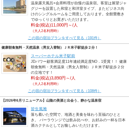
温泉露天風呂×会席料理が自慢の温泉宿。客室は展望ジャ
グジーを設置した和室と和洋室タイプ、またビジネス向
けのシングルルームをご用意しております。全館畳敷き
でゆっくりとお寛ぎいただけます。
料金(税込)11,000円～/人
（大人2名利用時）
この宿の宿泊プランをすべて見る（191件）
健康朝食無料・天然温泉（男女入替制）ＪＲ米子駅徒歩２分！
スーパーホテル米子駅前
JDパワー顧客満足度11年連続満足度NO．1受賞！！ 健康
朝食無料・天然温泉（男女入替制）ＪＲ米子駅徒歩２分
の立地です！
料金(税込)3,890円～/人
（大人2名利用時）
この宿の宿泊プランをすべて見る（108件）
【2026年6月リニューアル】山陰の美酒と出会う、静かな温泉宿
皆生風雅
落ち着いた空間で、地酒と美食を味わう至福のひとと
き。 バーラウンジでは飲み比べや、お好みの一杯を日本
酒カクテルとしてお愉しみいただけます。