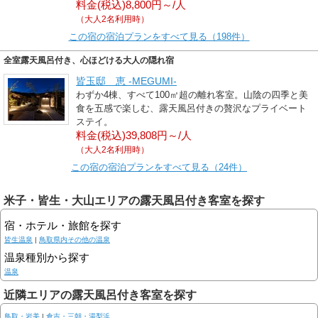
料金(税込)8,800円～/人
（大人2名利用時）
この宿の宿泊プランをすべて見る（198件）
全室露天風呂付き、心ほどける大人の隠れ宿
皆玉邸 恵 -MEGUMI-
わずか4棟、すべて100㎡超の離れ客室。山陰の四季と美
食を五感で楽しむ、露天風呂付きの贅沢なプライベート
ステイ。
料金(税込)39,808円～/人
（大人2名利用時）
この宿の宿泊プランをすべて見る（24件）
米子・皆生・大山エリアの露天風呂付き客室を探す
宿・ホテル・旅館を探す
皆生温泉
|
鳥取県内その他の温泉
温泉種別から探す
温泉
近隣エリアの露天風呂付き客室を探す
鳥取・岩美
|
倉吉・三朝・湯梨浜