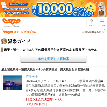
じゃらん
お得な特典をみる
温泉ガイド
米子・皆生・大山エリアの露天風呂付き客室のある温泉宿・ホテル
条件を変更して再検索
最上階絶景海一望露天風呂や4つの貸切風呂、露天風呂付き客室の宿
皆生松月
2024年4月リニューアル！■ミシュラン県最高四つ星宿■
皆生温泉海水浴場海目の前■地上27m海一望の絶景露天風
呂■多彩な露天風呂付き客室■別棟に樽、岩、庭、御影の4
つの貸切露天風呂■皆生温泉随一の老舗
料金(税込)9,020円～/人
（大人2名利用時）