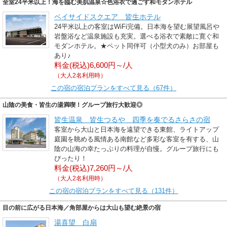
全室24平米以上！海を臨む美肌温泉☆色浴衣で過ごす和モダンホテル
ベイサイドスクエア 皆生ホテル
24平米以上の客室はWiFi完備。日本海を望む展望風呂や
岩盤浴など温泉施設も充実。選べる浴衣で素敵に寛ぐ和
モダンホテル。★ペット同伴可（小型犬のみ）お部屋も
あり♪
料金(税込)6,600円～/人
（大人2名利用時）
この宿の宿泊プランをすべて見る（67件）
山陰の美食・皆生の湯満喫！グループ旅行大歓迎◎
皆生温泉 皆生つるや 四季を奏でるさらさの宿
客室から大山と日本海を遠望できる東館、ライトアップ
庭園を眺める風情ある南館など多彩な客室を有する、山
陰の山海の幸たっぷりの料理が自慢。グループ旅行にも
ぴったり！
料金(税込)7,260円～/人
（大人2名利用時）
この宿の宿泊プランをすべて見る（131件）
目の前に広がる日本海／角部屋からは大山も望む絶景の宿
湯喜望 白扇