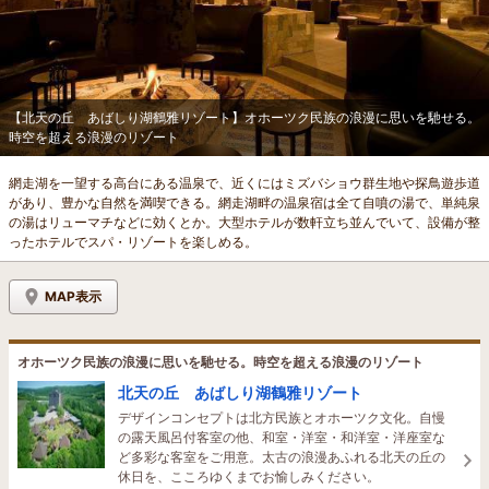
【北天の丘 あばしり湖鶴雅リゾート】オホーツク民族の浪漫に思いを馳せる。
時空を超える浪漫のリゾート
網走湖を一望する高台にある温泉で、近くにはミズバショウ群生地や探鳥遊歩道
があり、豊かな自然を満喫できる。網走湖畔の温泉宿は全て自噴の湯で、単純泉
の湯はリューマチなどに効くとか。大型ホテルが数軒立ち並んでいて、設備が整
ったホテルでスパ・リゾートを楽しめる。
MAP表示
オホーツク民族の浪漫に思いを馳せる。時空を超える浪漫のリゾート
北天の丘 あばしり湖鶴雅リゾート
デザインコンセプトは北方民族とオホーツク文化。自慢
の露天風呂付客室の他、和室・洋室・和洋室・洋座室な
ど多彩な客室をご用意。太古の浪漫あふれる北天の丘の
休日を、こころゆくまでお愉しみください。
4名がこの宿を見ています