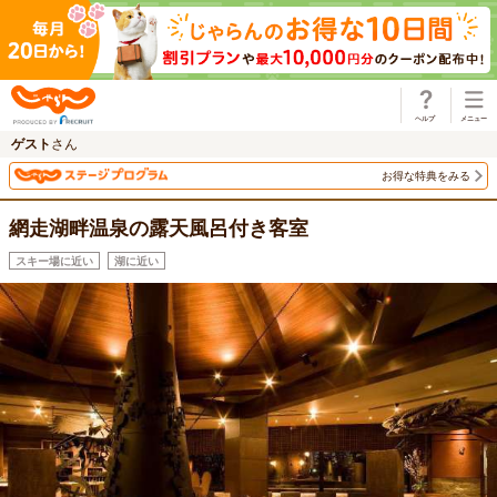
じゃらん
ゲスト
さん
お得な特典をみる
網走湖畔温泉の露天風呂付き客室
スキー場に近い
湖に近い