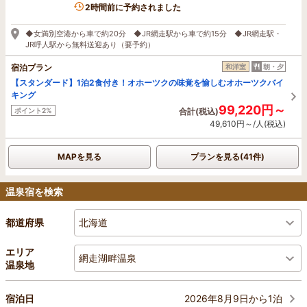
2時間前に予約されました
◆女満別空港から車で約20分 ◆JR網走駅から車で約15分 ◆JR網走駅・
JR呼人駅から無料送迎あり（要予約）
宿泊プラン
和洋室
朝・夕
【スタンダード】1泊2食付き！オホーツクの味覚を愉しむオホーツクバイ
キング
99,220円～
ポイント2%
合計(税込)
49,610円～/人(税込)
MAPを見る
プランを見る(41件)
温泉宿を検索
北海道
都道府県
エリア
網走湖畔温泉
温泉地
2026年8月9日から1泊
宿泊日