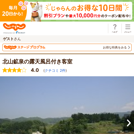
じゃらん
ゲスト
さん
お得な特典をみる
北山鉱泉の露天風呂付き客室
4.0
(
クチコミ
2
件
)