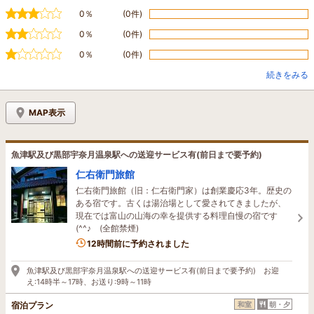
0％
(0件)
0％
(0件)
0％
(0件)
続きをみる
MAP表示
魚津駅及び黒部宇奈月温泉駅への送迎サービス有(前日まで要予約)
仁右衛門旅館
仁右衛門旅館（旧：仁右衛門家）は創業慶応3年。歴史の
ある宿です。古くは湯治場として愛されてきましたが、
現在では富山の山海の幸を提供する料理自慢の宿です
(^^♪ (全館禁煙)
1名がこの宿を見ています
12時間前に予約されました
魚津駅及び黒部宇奈月温泉駅への送迎サービス有(前日まで要予約) お迎
え:14時半～17時、お送り:9時～11時
宿泊プラン
和室
朝・夕