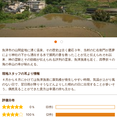
魚津市の山間盆地に湧く温泉。その歴史は古く慶応３年、当村の仁右衛門が悪夢
により神社の下から湧出する水で瀕死の妻を救ったことが元と伝えられそれ以
来、神の霊験とその効能が伝えられる評判の霊泉。魚津漁港も近く、四季折々の
海の幸山の幸が味わえる。
現地スタッフの耳より情報
４月から６月にかけては魚津漁港に蜃気楼が発生しやすい時期。気温が上がり風
のない日で、翌日雨が降りそうなどんよりした晴れの日に出現することが多いそ
う。偶然見ることができた貴方は幸運の持ち主かも。
評価分布
0％
(0件)
100％
(2件)