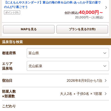
【にえもんやスタンダード】富山の海の幸＆山の幸♪あったか子宝の湯で
のんびり過ごそう
40,000円～
ポイント2%
合計(税込)
20,000円～/人(税込)
MAPを見る
プランを見る(12件)
温泉宿を検索
富山県
都道府県
エリア
北山鉱泉
温泉地
2026年8月9日から1泊
宿泊日
部屋人数
大人2名 + 子供0名 × 1部屋
×部屋数
こだわり