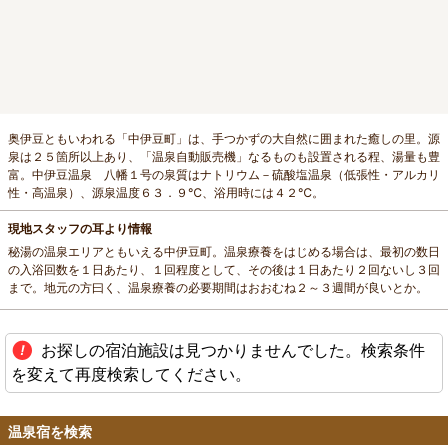
奥伊豆ともいわれる「中伊豆町」は、手つかずの大自然に囲まれた癒しの里。源
泉は２５箇所以上あり、「温泉自動販売機」なるものも設置される程、湯量も豊
富。中伊豆温泉 八幡１号の泉質はナトリウム－硫酸塩温泉（低張性・アルカリ
性・高温泉）、源泉温度６３．９℃、浴用時には４２℃。
現地スタッフの耳より情報
秘湯の温泉エリアともいえる中伊豆町。温泉療養をはじめる場合は、最初の数日
の入浴回数を１日あたり、１回程度として、その後は１日あたり２回ないし３回
まで。地元の方曰く、温泉療養の必要期間はおおむね２～３週間が良いとか。
お探しの宿泊施設は見つかりませんでした。検索条件
を変えて再度検索してください。
温泉宿を検索