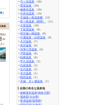
弓ヶ浜温泉
（16）
雲見温泉
（16）
修善寺温泉
（16）
件）
今井浜温泉
（14）
天城湯ヶ島温泉郷
（12）
堂ヶ島温泉（静岡）
（11）
大室温泉
（10）
伊豆高原
下賀茂温泉
（9）
伊豆城ヶ崎温泉
（8）
税込)
片瀬温泉・白田温泉
（8）
6円～
大川温泉
（7）
/人）
赤沢温泉
（6）
河津七滝温泉
（6）
戸田温泉
（6）
松崎温泉
（6）
宇久須温泉
（3）
白岩温泉
（3）
北川温泉
（2）
冷川温泉
（1）
桜田温泉
（1）
天城 月ヶ瀬温泉
（1）
全国の有名な温泉地
箱根湯本温泉[神奈川県]
湯布院[大分県]
草津温泉[群馬県]
登別温泉[北海道]
税込)