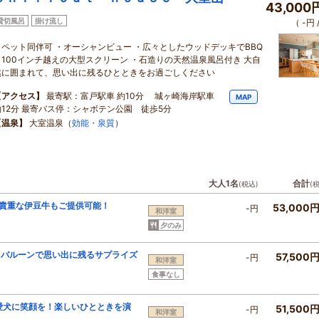
43,000
貸切風呂
掛け流し
（ -円
・ペット同伴可 ・オーシャンビュー ・広々としたウッドデッキでBBQ
・100インチ越えの大型スクリーン ・石造りの天然温泉風呂付き 大自
然に囲まれて、思い出に残るひとときをお過ごしください
【アクセス】
最寄駅：富戸駅車 約10分 城ヶ崎海岸駅車
MAP
約12分 最寄バス停：シャボテン公園 徒歩5分
【温泉】
大室温泉（
効能・泉質
）
大人1名
合計
(税込)
(
】貴重な伊豆牛もご提供可能！
53,000
-円
和洋室
夕のみ
るバルーンで思い出に残るサプライズ
57,500
-円
和洋室
食事なし
愛犬に笑顔を！楽しいひとときを演
51,500
-円
和洋室