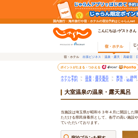
国内旅行・海外旅行や宿・ホテルの宿泊予約はじゃらんnet
こんにちは♪ゲストさん
じ
宿・ホテル
宿・ホテル
出張ビジネス
温泉・露天
高級宿
ポイントがたまる・つかえる
ホテル予約
>
温泉・露天風呂
>
東海
>
静岡
ホテル予約
>
温泉・露天風呂
>
伊豆・箱根
大室温泉の温泉・露天風呂
当施設は埼玉県が昭和６３年４月に開設した障
ただける県民保養所として、各庁の高い施設
ていただいております。
宿泊プランを探す