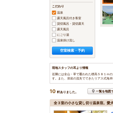
こだわり
温泉
露天風呂付き客室
貸切風呂・貸切露天
露天風呂
にごり湯
温泉掛け流し
空室検索・予約
現地スタッフの耳より情報
近隣には全山・草で覆われた標高５８１ｍの
す。また、溶岩の流失でできたリアス式海岸
10
一覧を地図
軒ありました。
全３室の小さな貸し切り温泉宿。愛