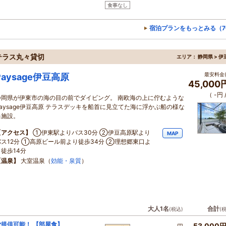
食事なし
宿泊プランをもっとみる（7
群テラス丸々貸切
エリア：
静岡県 > 
最安料金(
Paysage伊豆高原
45,000
（ -円
静岡県が伊東市の海の目の前でダイビング。 南欧海の上に佇むような
Paysage伊豆高原 テラスデッキを船首に見立てた海に浮かぶ船の様な
当施設。
【アクセス】
①伊東駅よりバス30分 ②伊豆高原駅より
MAP
バス12分 ①高原ビール前より徒歩34分 ②理想郷東口よ
り徒歩14分
【温泉】
大室温泉（
効能・泉質
）
大人1名
合計
(税込)
(
ご提供可能！ 【部屋食】
53,000