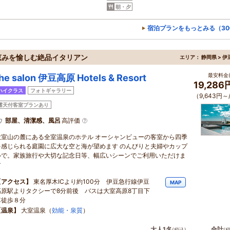
朝・夕
宿泊プランをもっとみる（30
恵みを愉しむ絶品イタリアン
エリア：
静岡県 > 
最安料金(
he salon 伊豆高原 Hotels & Resort
19,28
ハイクラス
フォトギャラリー
（9,643円～
露天付客室プランあり
部屋、清潔感、風呂
高評価
大室山の麓にある全室温泉のホテル オーシャンビューの客室から四季
を感じられる庭園に広大な空と海が望めます のんびりと夫婦やカップ
ルで。家族旅行や大切な記念日等、幅広いシーンでご利用いただけま
す
【アクセス】
東名厚木ICより約100分 伊豆急行線伊豆
MAP
高原駅よりタクシーで8分前後 バスは大室高原8丁目下
車徒歩８分
【温泉】
大室温泉（
効能・泉質
）
大人1名
合計
(税込)
(