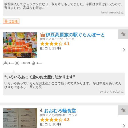
以前購入してからファンになり、取り寄せもしてました。今回は伊豆は行ったので、
寄りました。高級なお茶は...
by shamrockさん
ご当地
伊豆高原旅の駅ぐらんぽーと
伊東市／スイーツ・ケーキ
4.1
(口コミ 23件)
¥----
～¥999
¥----
“いろいろあって旅のお土産に助かります”
いろいろあっていろんなお土産がここで揃うので助かります。 駅は中庭もありのん
びりもできるし、歴史も見...
by けいちゃんさん
4
おおむろ軽食堂
伊東市／その他軽食・グルメ
4.3
(口コミ 16件)