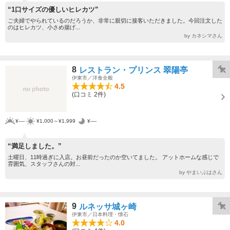
“1口サイズの優しいヒレカツ”
ご夫婦でやられているのだろうか、非常に親切に接客いただきました。今回注文した
のはヒレカツ、小さめ揚げ...
by カネシマさん
8
レストラン・プリンス 翠陽亭
伊東市／洋食全般
4.5
(口コミ 2件)
¥----
¥1,000～¥1,999
¥----
“満足しました。”
土曜日、11時過ぎに入店。お昼前だったのか空いてました。 アットホームな感じで
雰囲気、スタッフさんの対...
by やまいぶはさん
9
ルネッサ城ヶ崎
伊東市／日本料理・懐石
4.0