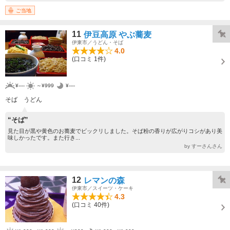
ご当地
11
伊豆高原 やぶ蕎麦
伊東市／うどん・そば
4.0
(口コミ 1件)
¥----
～¥999
¥----
そば うどん
“そば”
見た目が黒や黄色のお蕎麦でビックリしました。そば粉の香りが広がりコシがあり美
味しかったです。また行き...
by すーさんさん
12
レマンの森
伊東市／スイーツ・ケーキ
4.3
(口コミ 40件)