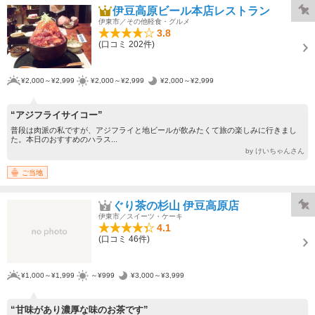
伊豆高原ビール本店レストラン
伊東市／その他軽食・グルメ
3.8
(口コミ 202件)
¥2,000～¥2,999
¥2,000～¥2,999
¥2,000～¥2,999
“アジフライサイコー”
普段は肉派の私ですが、アジフライと地ビールが飲みたくて旅の楽しみに行きまし
た。本日のおすすめのハラス...
by けいちゃんさん
ご当地
ぐり茶の杉山 伊豆高原店
伊東市／スイーツ・ケーキ
4.1
(口コミ 46件)
¥1,000～¥1,999
～¥999
¥3,000～¥3,999
“甘味があり濃厚な味のお茶です”