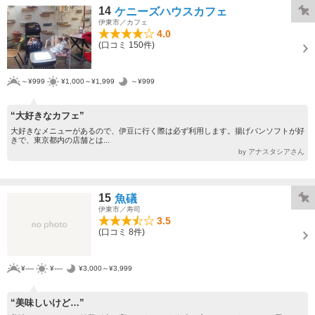
14
ケニーズハウスカフェ
伊東市／カフェ
4.0
(口コミ 150件)
～¥999
¥1,000～¥1,999
～¥999
“大好きなカフェ”
大好きなメニューがあるので、伊豆に行く際は必ず利用します。揚げパンソフトが好
きで、東京都内の店舗とは...
by アナスタシアさん
15
魚礒
伊東市／寿司
3.5
(口コミ 8件)
¥----
¥----
¥3,000～¥3,999
“美味しいけど…”