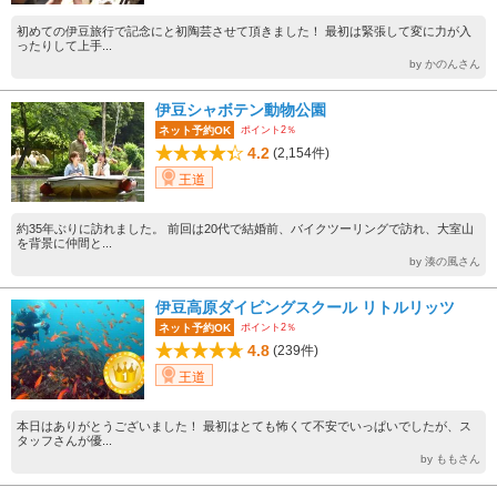
初めての伊豆旅行で記念にと初陶芸させて頂きました！ 最初は緊張して変に力が入
ったりして上手...
by かのんさん
伊豆シャボテン動物公園
ポイント2％
ネット予約OK
4.2
(2,154件)
王道
約35年ぶりに訪れました。 前回は20代で結婚前、バイクツーリングで訪れ、大室山
を背景に仲間と...
by 湊の風さん
伊豆高原ダイビングスクール リトルリッツ
ポイント2％
ネット予約OK
4.8
(239件)
王道
本日はありがとうございました！ 最初はとても怖くて不安でいっぱいでしたが、ス
タッフさんが優...
by ももさん