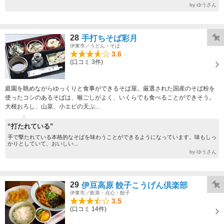
by ゆうさん
28
手打ちそば彩月
伊東市／うどん・そば
3.6
(口コミ 3件)
庭園を眺めながらゆっくりと食事ができるそば屋。厳選された国産のそば粉を
使ったコシのあるそばは、喉ごしがよく、いくらでも食べることができそう。
大根おろし、山菜、小エビの天ぷ...
“打たれている”
手で撃たれている本格的なそばを味わうことができるようになっています。味もしっ
かりとしていて、おいしい...
by ゆうさん
29
伊豆高原 餃子こうげん倶楽部
伊東市／飲茶・点心・餃子
3.5
(口コミ 14件)