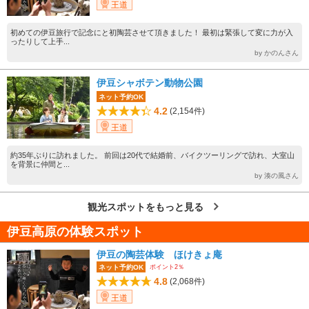
王道
初めての伊豆旅行で記念にと初陶芸させて頂きました！ 最初は緊張して変に力が入
ったりして上手...
by かのんさん
伊豆シャボテン動物公園
ネット予約OK
4.2
(2,154件)
王道
約35年ぶりに訪れました。 前回は20代で結婚前、バイクツーリングで訪れ、大室山
を背景に仲間と...
by 湊の風さん
観光スポットをもっと見る
伊豆高原の体験スポット
伊豆の陶芸体験 ほけきょ庵
ポイント2％
ネット予約OK
4.8
(2,068件)
王道