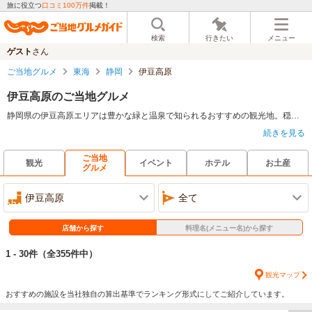
旅に役立つ
口コミ100万件
掲載！
検索
行きたい
メニュー
ゲスト
さん
ご当地グルメ
東海
静岡
伊豆高原
伊豆高原のご当地グルメ
静岡県の伊豆高原エリアは豊かな緑と温泉で知られるおすすめの観光地。穏やかな気候で別荘も多い。伏せた椀型の大室山がエリアのシンボル。城ヶ崎海岸では断崖空の迫力ある景色が楽しめる。大小さまざまな美術館があり、美術館めぐりもおすすめの観光コース。家族連れには伊豆ぐらんぱる公園のアクティビティがおすすめ。美味しいレストランがそろうグルメスポットでもあり、地元産の素材の味をを生かした料理が楽しめる。
続きを見る
ご当地
観光
イベント
ホテル
お土産
グルメ
伊豆高原
全て
店舗から探す
料理名(メニュー名)から探す
1 - 30件
（全355件中）
観光マップ
おすすめの施設を当社独自の算出基準でランキング形式にしてご紹介しています。