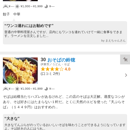
¥----
¥1,000～¥1,999
¥----
餃子 中華
“ワンコ連れにはお勧めです”
普通の中華料理屋さんですが、店内にもワンコを連れていけて一緒に食事をできま
す。ラーメンを注文しました...
by まえちゃんさん
30
おそばの鈴穂
伊東市／うどん・そば
4.0
(口コミ 2件)
¥----
¥1,000～¥1,999
¥----
そばは結構当たりハズレがあるけれど、この店のそばは大正解。適度なコシが
あり、そば好きにはたまらない１軒だ。とくに天然のエビを使った『天ぷらそ
ば』（１４４９円）はおすすめの...
“大きな”
大きなてんぷらがのっているおいしいそばを味わうことができるようになっています
よ。そば好きの人にはうれ...