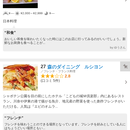
¥----
¥2,000～¥2,999
¥----
日本料理
“和食”
おいしい和食を味わいたくなった時にはこのお店に行ってみるのがいいでしょう。新
鮮なお刺身も食べることが...
by ゆうさん
27
森のダイニング ルシヨン
／フレンチ・フランス料理
2.8
(口コミ 5件)
シャボテン公園を目の前にしたホテル「こどもの城Ｍ倶楽部」内にあるレスト
ラン。川奈や伊東の港で揚がる魚介、地元産の野菜を使った創作フレンチがい
ただける。人気は『エビのオムラ...
“フレンチ”
フレンチを味わうことのできる場所となっています。フレンチを好みとしている人に
はちょうどいい場所ともい...