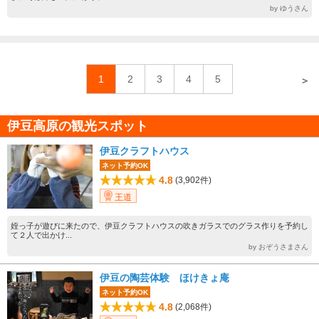
by ゆうさん
1
2
3
4
5
＞
伊豆高原の観光スポット
伊豆クラフトハウス
ネット予約OK
4.8
(3,902件)
王道
姪っ子が遊びに来たので、伊豆クラフトハウスの吹きガラスでのグラス作りを予約し
て２人で出かけ...
by おぞうさまさん
伊豆の陶芸体験 ほけきょ庵
ネット予約OK
4.8
(2,068件)