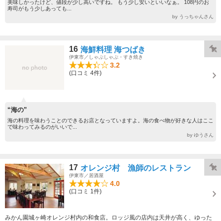
美味しかったけど、値段が少し高いですね。 もう少し安いといいなぁ。 108円のお
寿司がもう少しあっても...
by うっちゃんさん
16
海鮮料理 海つばき
伊東市／しゃぶしゃぶ・すき焼き
3.2
(口コミ 4件)
“海の”
海の料理を味わうことのできるお店となっていますよ。海の食べ物が好きな人はここ
で味わってみるのがいいで...
by ゆうさん
17
オレンジ村 漁師のレストラン
伊東市／居酒屋
4.0
(口コミ 1件)
みかん園城ヶ崎オレンジ村内の和食店。ロッジ風の店内は天井が高く、ゆった