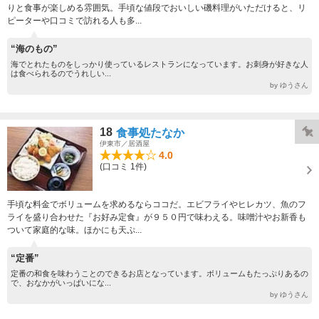
りと食事が楽しめる雰囲気。手頃な値段でおいしい磯料理がいただけると、リ
ピーターや口コミで訪れる人も多...
“海のもの”
海でとれたものをしっかり使っているレストランになっています。お刺身が好きな人
は食べられるのでうれしい...
by ゆうさん
18
食事処たなか
伊東市／居酒屋
4.0
(口コミ 1件)
手頃な料金でボリュームを求めるならココだ。エビフライやヒレカツ、魚のフ
ライを盛り合わせた『お好み定食』が９５０円で味わえる。味噌汁やお新香も
ついて家庭的な味。ほかにも天ぷ...
“定番”
定番の和食を味わうことのできるお店となっています。ボリュームもたっぷりあるの
で、おなかがいっぱいにな...
by ゆうさん