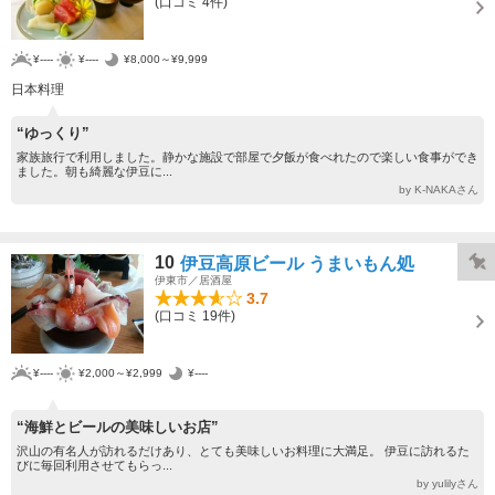
(口コミ 4件)
¥----
¥----
¥8,000～¥9,999
日本料理
“ゆっくり”
家族旅行で利用しました。静かな施設で部屋で夕飯が食べれたので楽しい食事ができ
ました。朝も綺麗な伊豆に...
by K-NAKAさん
10
伊豆高原ビール うまいもん処
伊東市／居酒屋
3.7
(口コミ 19件)
¥----
¥2,000～¥2,999
¥----
“海鮮とビールの美味しいお店”
沢山の有名人が訪れるだけあり、とても美味しいお料理に大満足。 伊豆に訪れるた
びに毎回利用させてもらっ...
by yulilyさん