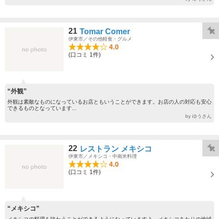
21
Tomar Comer
伊東市／その他軽食・グルメ
4.0
(口コミ 1件)
“外観”
外観は素敵なものになっているお店ともいうことができます。お店の人の対応も安心
できるものとなっています...
by ゆうさん
22
レストラン メキシコ
伊東市／メキシコ・中南米料理
4.0
(口コミ 1件)
“メキシコ”