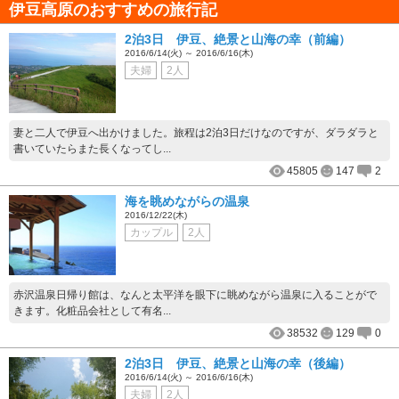
伊豆高原のおすすめの旅行記
2泊3日 伊豆、絶景と山海の幸（前編）
2016/6/14(火) ～ 2016/6/16(木)
夫婦
2人
妻と二人で伊豆へ出かけました。旅程は2泊3日だけなのですが、ダラダラと
書いていたらまた長くなってし...
45805
147
2
海を眺めながらの温泉
2016/12/22(木)
カップル
2人
赤沢温泉日帰り館は、なんと太平洋を眼下に眺めながら温泉に入ることがで
きます。化粧品会社として有名...
38532
129
0
2泊3日 伊豆、絶景と山海の幸（後編）
2016/6/14(火) ～ 2016/6/16(木)
夫婦
2人