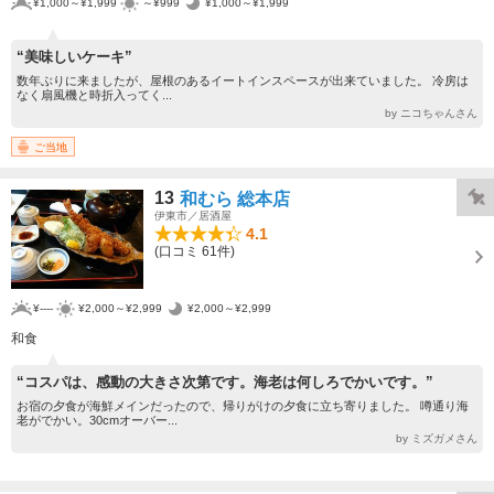
¥1,000～¥1,999
～¥999
¥1,000～¥1,999
“美味しいケーキ”
数年ぶりに来ましたが、屋根のあるイートインスペースが出来ていました。 冷房は
なく扇風機と時折入ってく...
by ニコちゃんさん
ご当地
13
和むら 総本店
伊東市／居酒屋
4.1
(口コミ 61件)
¥----
¥2,000～¥2,999
¥2,000～¥2,999
和食
“コスパは、感動の大きさ次第です。海老は何しろでかいです。”
お宿の夕食が海鮮メインだったので、帰りがけの夕食に立ち寄りました。 噂通り海
老がでかい。30cmオーバー...
by ミズガメさん