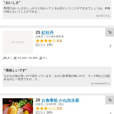
“おいしさ”
料理のおいしさがしっかりと伝わってくるお店ということができるでしょうね。本物
の味ともいうことができま...
by ゆうさん
25
紅牡丹
伊東市／その他中華料理
4.0
(口コミ 1件)
¥----
¥1,000～¥1,999
¥----
“美味しいです”
なかなか味が良いので流行っています。なのに駐車場が狭いので、ランチ時などは駐
めるのに一苦労ですが、そ...
by mamaly3さん
26
お食事処 かね光水産
伊東市／日本料理・懐石
3.0
(口コミ 3件)