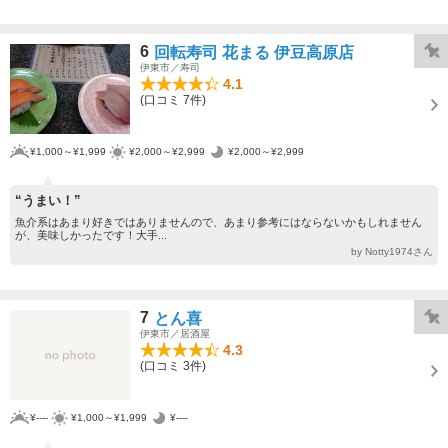
6
回転寿司 花まる 伊豆高原店
伊東市／寿司
4.1
(口コミ 7件)
¥1,000～¥1,999
¥2,000～¥2,999
¥2,000～¥2,999
“うまい！”
魚介系はあまり好きではありませんので、あまり参考にはならないかもしれません
が、美味しかったです！大手...
by Notty1974さん
7
とん喜
伊東市／居酒屋
4.3
(口コミ 3件)
¥----
¥1,000～¥1,999
¥----