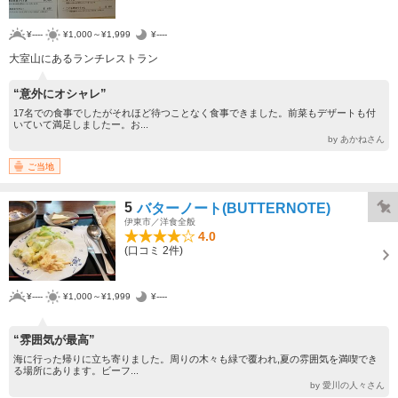
¥----
¥1,000～¥1,999
¥----
大室山にあるランチレストラン
“意外にオシャレ”
17名での食事でしたがそれほど待つことなく食事できました。前菜もデザートも付
いていて満足しましたー。お...
by あかねさん
ご当地
5
バターノート(BUTTERNOTE)
伊東市／洋食全般
4.0
(口コミ 2件)
¥----
¥1,000～¥1,999
¥----
“雰囲気が最高”
海に行った帰りに立ち寄りました。周りの木々も緑で覆われ,夏の雰囲気を満喫でき
る場所にあります。ビーフ...
by 愛川の人々さん