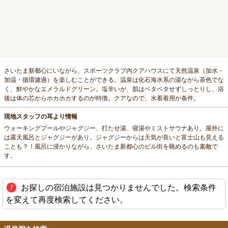
さいたま新都心にいながら、スポーツクラブ内クアハウスにて天然温泉（加水・
加温・循環濾過）を楽しむことができる。温泉は化石海水系の湯ながら茶色でな
く、鮮やかなエメラルドグリーン。塩辛いが、肌はベタベタせずしっとりし、浴
後は体の芯からホカホカするのが特徴。クアなので、水着着用が条件。
現地スタッフの耳より情報
ウォーキングプールやジャグジー、打たせ湯、寝湯やミストサウナあり。屋外に
は露天風呂とジャグジーがあり。ジャグジーからは天気が良いと富士山も見える
ことも？！風呂に浸かりながら、さいたま新都心のビル街を眺めるのも素敵で
す。
お探しの宿泊施設は見つかりませんでした。検索条件
を変えて再度検索してください。