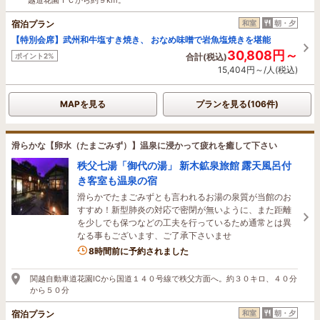
宿泊プラン
和室
朝・夕
【特別会席】武州和牛塩すき焼き、 おなめ味噌で岩魚塩焼きを堪能
30,808円～
ポイント2%
合計(税込)
15,404円～/人(税込)
MAPを見る
プランを見る(106件)
滑らかな【卵水（たまごみず）】温泉に浸かって疲れを癒して下さい
秩父七湯「御代の湯」 新木鉱泉旅館 露天風呂付
き客室も温泉の宿
滑らかでたまごみずとも言われるお湯の泉質が当館のお
すすめ！新型肺炎の対応で密閉が無いように、また距離
を少しでも保つなどの工夫を行っているため通常とは異
なる事もございます、ご了承下さいませ
1名がこの宿を見ています
8時間前に予約されました
関越自動車道花園ICから国道１４０号線で秩父方面へ。約３０キロ、４０分
から５０分
宿泊プラン
和室
朝・夕