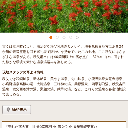
古くは江戸時代より、湯治客や秩父札所巡りという、埼玉県秩父地方にある34
か所の観音霊場を回る巡礼者で賑わいを見せていたこの土地。ここ秩父にはさま
ざまな温泉がある。秩父郡市には40箇所以上の宿が点在。87％の山々に囲まれ
た静かな環境で素朴な温泉湯浴みを楽しめる。
現地スタッフの耳より情報
秩父では和銅鉱泉、新木鉱泉、美やま温泉、丸山鉱泉、小鹿野温泉大竜寺源泉、
小鹿野温泉高根の湯、大滝温泉 三峰神の湯、柴原温泉、四季彩乃湯、秩父吉田
温泉、秩父西谷津の湯、満願の湯、武甲の湯、など。これらの温泉を各宿泊施設
で楽しめる。
MAP表示
「売れた宿大賞」11-50室部門 ☆ 第２位 ☆ ６年連続受賞♪♪