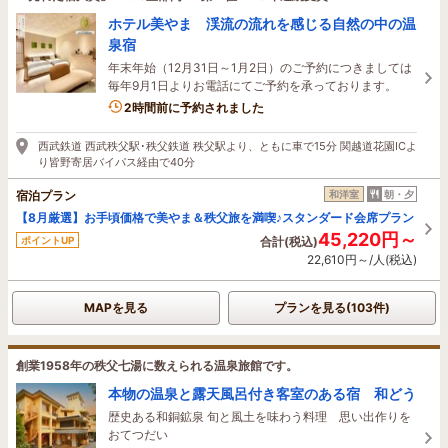
ホテル美やま 渓流の流れを感じる自然の中の温
泉宿
年末年始（12月31日～1月2日）のご予約につきましては
毎年9月1日よりお電話にてご予約を承っております。
3名がこの宿を見ています
2時間前に予約されました
西武鉄道 西武秩父駅･秩父鉄道 秩父駅より、ともに車で15分 関越道花園ICよ
り皆野寄居バイパス経由で40分
宿泊プラン
和洋室
朝・夕
【8月厳選】お手頃価格で美やま＆秩父旅を満喫♪スタンダード会席プラン
45,220円～
ポイントUP
合計(税込)
22,610円～/人(税込)
MAPを見る
プランを見る(103件)
創業1958年の秩父七湯に数えられる温泉旅館です。
本物の温泉と露天風呂付き客室のある宿 和どう
歴史ある和銅鉱泉 旬と風土を味わう料理 思い出作りを
おてつだい
5名がこの宿を見ています