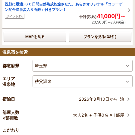
洗顔に最適♪６０日間自然熟成乾燥させた、あらきオリジナル「コラーゲ
ン配合温泉炭入り石鹸」付きプラン！
41,000円～
ポイント2%
合計(税込)
20,500円～/人(税込)
MAPを見る
プランを見る(38件)
温泉宿を検索
埼玉県
都道府県
エリア
秩父温泉
温泉地
2026年8月10日から1泊
宿泊日
部屋人数
大人2名 + 子供0名 × 1部屋
×部屋数
こだわり