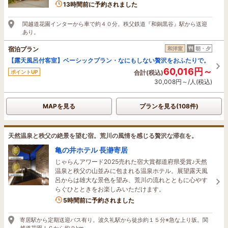
13時間前に予約されました
関越道花園インターから車で約４０分。秩父鉄道『和銅黒谷』駅から送迎
あり。
宿泊プラン
和洋室
朝・夕
【露天風呂付客室】ベーシックプラン・なにもしない贅沢をおふたりで。
60,016円～
ポイントUP
合計(税込)
30,008円～/人(税込)
MAPを見る
プランを見る(108件)
天然温泉と秩父の絶景を望む宿。荒川の風情を感じる贅沢な滞在を。
亀の井ホテル 長瀞寄居
じゃらんアワード2025売れた宿大賞都道府県受賞♪天然
温泉と秩父の山並みに包まれる温泉ホテル。展望露天風
呂からは雄大な景色を望み、荒川の流れとともに心やす
らぐひとときをお楽しみいただけます。
6名がこの宿を見ています
5時間前に予約されました
寄居駅から定期送迎バス有り。波久礼駅から徒歩約１５分※急な上り坂。関
越道花園ＩＣから約９km。