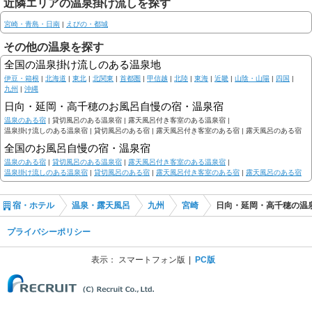
近隣エリアの温泉掛け流しを探す
宮崎・青島・日南
|
えびの・都城
その他の温泉を探す
全国の温泉掛け流しのある温泉地
伊豆・箱根
|
北海道
|
東北
|
北関東
|
首都圏
|
甲信越
|
北陸
|
東海
|
近畿
|
山陰・山陽
|
四国
|
九州
|
沖縄
日向・延岡・高千穂のお風呂自慢の宿・温泉宿
温泉のある宿
|
貸切風呂のある温泉宿 |
露天風呂付き客室のある温泉宿 |
温泉掛け流しのある温泉宿 |
貸切風呂のある宿 |
露天風呂付き客室のある宿 |
露天風呂のある宿
全国のお風呂自慢の宿・温泉宿
温泉のある宿
|
貸切風呂のある温泉宿
|
露天風呂付き客室のある温泉宿
|
温泉掛け流しのある温泉宿
|
貸切風呂のある宿
|
露天風呂付き客室のある宿
|
露天風呂のある宿
宿・ホテル
温泉・露天風呂
九州
宮崎
日向・延岡・高千穂の温
プライバシーポリシー
表示：
スマートフォン版
PC版