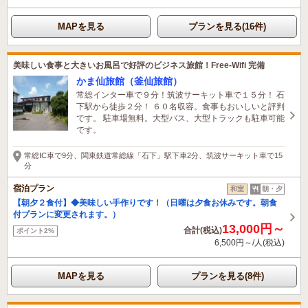
MAPを見る
プランを見る(16件)
美味しい食事と大きいお風呂で好評のビジネス旅館！Free-Wifi 完備
かま仙旅館（釜仙旅館）
常総インター車で９分！筑波サーキット車で１５分！ 石
下駅から徒歩２分！ ６０名収容。食事もおいしいと評判
です。 駐車場無料。大型バス、大型トラックも駐車可能
です。
常総IC車で9分、関東鉄道常総線「石下」駅下車2分、筑波サーキット車で15
分
宿泊プラン
和室
朝・夕
【朝夕２食付】◆美味しい手作りです！（日曜は夕食お休みです。朝食
付プランに変更されます。）
13,000円～
合計(税込)
ポイント2%
6,500円～/人(税込)
MAPを見る
プランを見る(8件)