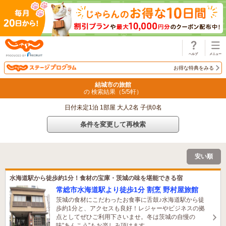
じゃらん
お得な特典をみる
結城市の旅館
の 検索結果（
5
/
5
軒）
日付未定1泊 1部屋 大人2名 子供0名
条件を変更して再検索
安い順
水海道駅から徒歩約1分！食材の宝庫・茨城の味を堪能できる宿
常総市水海道駅より徒歩1分 割烹 野村屋旅館
茨城の食材にこだわったお食事に舌鼓♪水海道駅から徒
歩約1分と、アクセスも良好！レジャーやビジネスの拠
点としてぜひご利用下さいませ。冬は茨城の自慢の
味”あんこう”もお楽しみ頂けます。