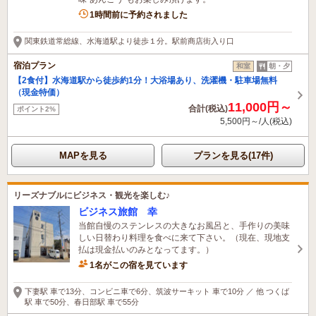
1時間前に予約されました
関東鉄道常総線、水海道駅より徒歩１分。駅前商店街入り口
宿泊プラン
和室
朝・夕
【2食付】水海道駅から徒歩約1分！大浴場あり、洗濯機・駐車場無料
（現金特価）
11,000円～
合計(税込)
ポイント2%
5,500円～/人(税込)
MAPを見る
プランを見る(17件)
リーズナブルにビジネス・観光を楽しむ♪
ビジネス旅館 幸
当館自慢のステンレスの大きなお風呂と、手作りの美味
しい日替わり料理を食べに来て下さい。（現在、現地支
払は現金払いのみとなってます。）
1名がこの宿を見ています
下妻駅 車で13分、コンビニ車で6分、筑波サーキット 車で10分 ／ 他 つくば
駅 車で50分、春日部駅 車で55分