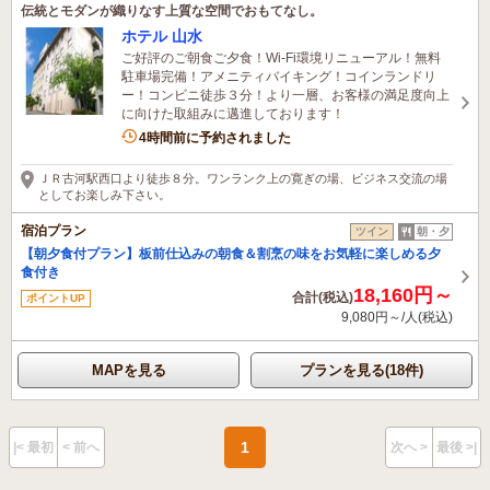
伝統とモダンが織りなす上質な空間でおもてなし。
ホテル 山水
ご好評のご朝食ご夕食！Wi-Fi環境リニューアル！無料
駐車場完備！アメニティバイキング！コインランドリ
ー！コンビニ徒歩３分！より一層、お客様の満足度向上
に向けた取組みに邁進しております！
4時間前に予約されました
ＪＲ古河駅西口より徒歩８分。ワンランク上の寛ぎの場、ビジネス交流の場
としてお楽しみ下さい。
宿泊プラン
ツイン
朝・夕
【朝夕食付プラン】板前仕込みの朝食＆割烹の味をお気軽に楽しめる夕
食付き
18,160円～
合計(税込)
ポイントUP
9,080円～/人(税込)
MAPを見る
プランを見る(18件)
1
|< 最初
< 前へ
次へ >
最後 >|