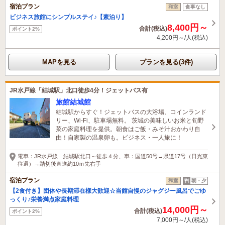
宿泊プラン
和室
食事なし
ビジネス旅館にシンプルステイ♪【素泊り】
8,400円～
合計(税込)
ポイント2%
4,200円～/人(税込)
MAPを見る
プランを見る(3件)
JR水戸線「結城駅」北口徒歩4分！ジェットバス有
旅館結城館
結城駅からすぐ！ジェットバスの大浴場、コインランド
リー、Wi-Fi、駐車場無料。 茨城の美味しいお米と旬野
菜の家庭料理を提供。朝食はご飯・みそ汁おかわり自
由！自家製の温泉卵も。ビジネス・一人旅に！
電車：JR水戸線 結城駅北口～徒歩４分、車：国道50号→県道17号（日光東
往還）→踏切後直進約10ｍ先右手
宿泊プラン
和室
朝・夕
【2食付き】団体や長期滞在様大歓迎☆当館自慢のジャグジー風呂でごゆ
っくり♪栄養満点家庭料理
14,000円～
合計(税込)
ポイント2%
7,000円～/人(税込)