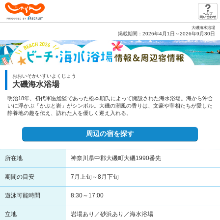
じゃらん PRODUCED BY RECRUIT
大磯海水浴場
掲載期間：2026年4月1日～2026年9月30日
おおいそかいすいよくじょう
大磯海水浴場
明治18年、初代軍医総監であった松本順氏によって開設された海水浴場。海から沖合
いに浮かぶ「かぶと岩」がシンボル。大磯の潮風の香りは、文豪や宰相たちが愛した
静養地の趣を伝え、訪れた人を優しく迎え入れる。
周辺の宿を探す
所在地
神奈川県中郡大磯町大磯1990番先
期間の目安
7月上旬～8月下旬
遊泳可能時間
8:30～17:00
立地
岩場あり／砂浜あり／海水浴場