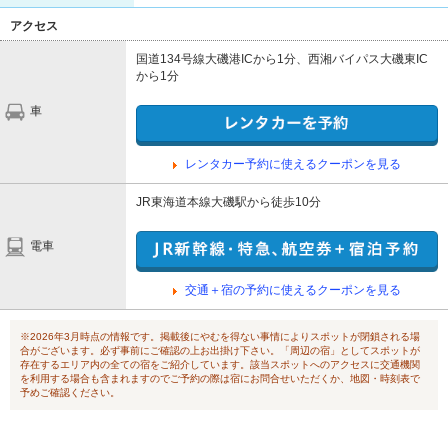
アクセス
国道134号線大磯港ICから1分、西湘バイパス大磯東IC
から1分
車
レンタカー予約に使えるクーポンを見る
JR東海道本線大磯駅から徒歩10分
電車
交通＋宿の予約に使えるクーポンを見る
※2026年3月時点の情報です。掲載後にやむを得ない事情によりスポットが閉鎖される場
合がございます。必ず事前にご確認の上お出掛け下さい。「周辺の宿」としてスポットが
存在するエリア内の全ての宿をご紹介しています。該当スポットへのアクセスに交通機関
を利用する場合も含まれますのでご予約の際は宿にお問合せいただくか、地図・時刻表で
予めご確認ください。