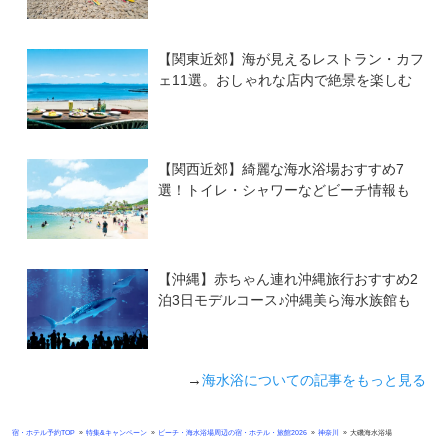
【関東近郊】海が見えるレストラン・カフ
ェ11選。おしゃれな店内で絶景を楽しむ
【関西近郊】綺麗な海水浴場おすすめ7
選！トイレ・シャワーなどビーチ情報も
【沖縄】赤ちゃん連れ沖縄旅行おすすめ2
泊3日モデルコース♪沖縄美ら海水族館も
→
海水浴についての記事をもっと見る
»
»
»
»
宿・ホテル予約TOP
特集&キャンペーン
ビーチ・海水浴場周辺の宿・ホテル・旅館2026
神奈川
大磯海水浴場