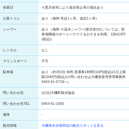
休業日
※悪天候等により遊泳禁止等の場合あり
公衆トイレ
あり （無料 常設1ヶ所、仮設1ヶ所）
シャワー
あり （無料 ※温水シャワー(更衣室付)については、駐
車場隣接のポートハウスてるがさきを利用。1回410円
(税込)）
レンタル
なし
マリンスポーツ
不可
駐車場
あり （約353台 有料 普通車1時間310円(税込)(1日上限
額1040円(税込))※問い合わせは大磯港港湾管理事務所
0463-61-5719へ）
問い合わせ先
(公社)大磯町観光協会
問い合わせ先TEL
0463-61-3300
備考
-
観光情報
大磯海水浴場周辺の観光スポットを見る