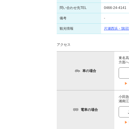
問い合わせ先TEL
0466-24-4141
備考
-
観光情報
片瀬西浜・鵠沼
アクセス
東名高
方面へ
車の場合
▶
小田急
湘南江
電車の場合
▶