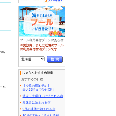
プール利用券付プランのある宿
※施設内、または近隣のプール
の利用券付宿泊プランです
の島
じゃらんおすすめ特集
おすすめの日程
【今晩の宿泊予約】
ール
最大29時まで受付OK！
週末（土曜日）に泊まれる宿
夏休みに泊まれる宿
9月の連休に泊まれる宿
10月の3連休に泊まれる宿