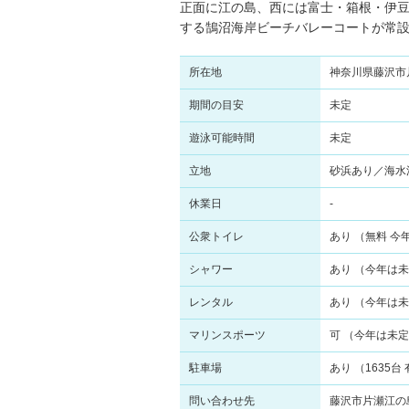
正面に江の島、西には富士・箱根・伊
する鵠沼海岸ビーチバレーコートが常
所在地
神奈川県藤沢市
期間の目安
未定
遊泳可能時間
未定
立地
砂浜あり／海水
休業日
-
公衆トイレ
あり （無料 今
シャワー
あり （今年は
レンタル
あり （今年は
マリンスポーツ
可 （今年は未
駐車場
あり （1635台
問い合わせ先
藤沢市片瀬江の