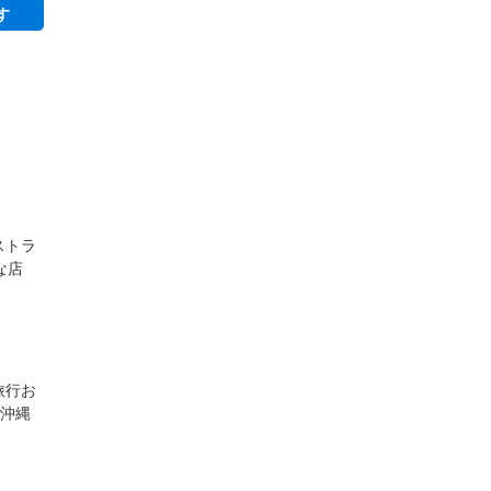
す
ストラ
な店
旅行お
♪沖縄