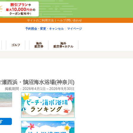
サイトのご利用方法
ヘルプ/問い合わせ
予約照会・変更・キャンセル
マイページ
海外
海外
ゴルフ
航空券
航空券+ホテル
片瀬西浜・鵠沼海水浴場(神奈川)
掲載期間：2026年4月1日～2026年9月30日
す