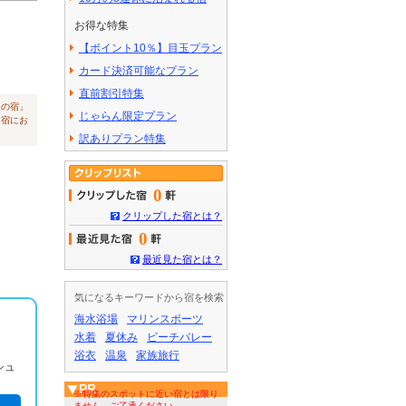
お得な特集
【ポイント10％】目玉プラン
カード決済可能なプラン
直前割引特集
辺の宿」
じゃらん限定プラン
は宿にお
訳ありプラン特集
気になるキーワードから宿を検索
海水浴場
マリンスポーツ
水着
夏休み
ビーチバレー
浴衣
温泉
家族旅行
シュ
※特集のスポットに近い宿とは限り
ません。ご了承ください。