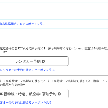
海水浴場周辺の観光スポットを見る
速道路海老名JCTを経て茅ヶ崎JCT、茅ヶ崎海岸IC方面へ14km、国道134号線を江
10km
レンタカー予約
レンタカーの予約に使えるクーポンを見る
江ノ島線片瀬江ノ島駅から徒歩2分、江ノ島電鉄江ノ島駅から徒歩7分。湘南モノレ
の島駅から徒歩8分
JR新幹線・特急、航空券+宿泊予約
交通＋宿の予約に使えるクーポンを見る