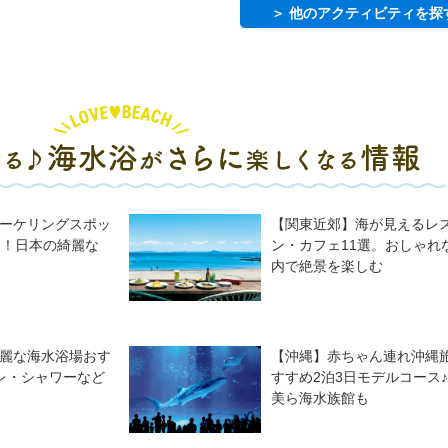
＞ 他のアクティビティを探
ーケリングスポッ
【関東近郊】海が見えるレ
選！日本の綺麗な
ン・カフェ11選。おしゃれ
内で絶景を楽しむ
麗な海水浴場おす
【沖縄】赤ちゃん連れ沖縄
レ・シャワーなど
すすめ2泊3日モデルコース
美ら海水族館も