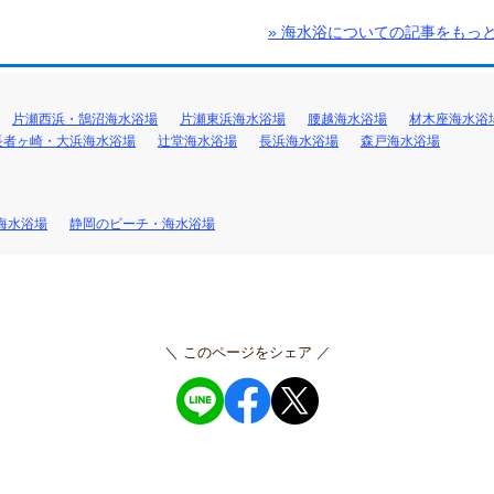
» 海水浴についての記事をもっ
片瀬西浜・鵠沼海水浴場
片瀬東浜海水浴場
腰越海水浴場
材木座海水浴
長者ヶ崎・大浜海水浴場
辻堂海水浴場
長浜海水浴場
森戸海水浴場
海水浴場
静岡のビーチ・海水浴場
＼ このページをシェア ／