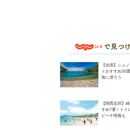
【全国】シュノ
トおすすめ20
海に潜ろう
【関西近郊】綺
すめ7選！トイ
ビーチ情報も