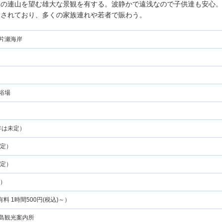
豆の連山を望む雄大な景観を有する。波静かで遠浅なので子供達も安心
設されており、多くの家族連れや若者で賑わう。
片瀬海岸
浴場
年は未定）
未定）
未定）
定）
 有料 1時間500円(税込)～）
島観光案内所