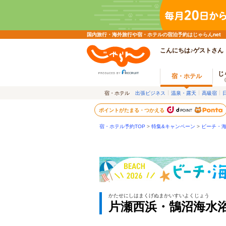
国内旅行・海外旅行や宿・ホテルの宿泊予約はじゃらんnet
こんにちは♪ゲストさん
じ
宿・ホテル
宿・ホテル
出張ビジネス
温泉・露天
高級宿
ポイントがたまる・つかえる
宿・ホテル予約TOP
>
特集&キャンペーン
>
ビーチ・海
かたせにしはまくげぬまかいすいよくじょう
片瀬西浜・鵠沼海水