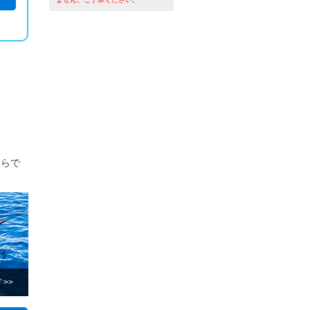
ならで
>>