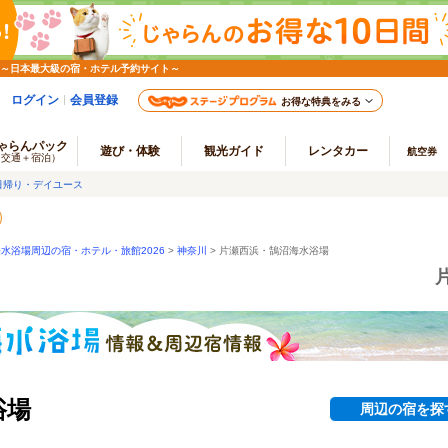
 ～日本最大級の宿・ホテル予約サイト～
ログイン
会員登録
お得な特典をみる
ゃらんパック
遊び・体験
観光ガイド
レンタカー
航空券
（交通＋宿泊）
日帰り・デイユース
水浴場周辺の宿・ホテル・旅館2026
>
神奈川
>
片瀬西浜・鵠沼海水浴場
浴場
周辺の宿を探