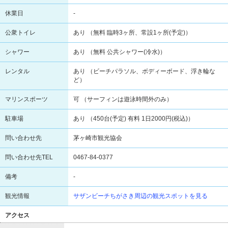
休業日
-
公衆トイレ
あり （無料 臨時3ヶ所、常設1ヶ所(予定)）
シャワー
あり （無料 公共シャワー(冷水)）
レンタル
あり （ビーチパラソル、ボディーボード、浮き輪な
ど）
マリンスポーツ
可 （サーフィンは遊泳時間外のみ）
駐車場
あり （450台(予定) 有料 1日2000円(税込)）
問い合わせ先
茅ヶ崎市観光協会
問い合わせ先TEL
0467-84-0377
備考
-
観光情報
サザンビーチちがさき周辺の観光スポットを見る
アクセス