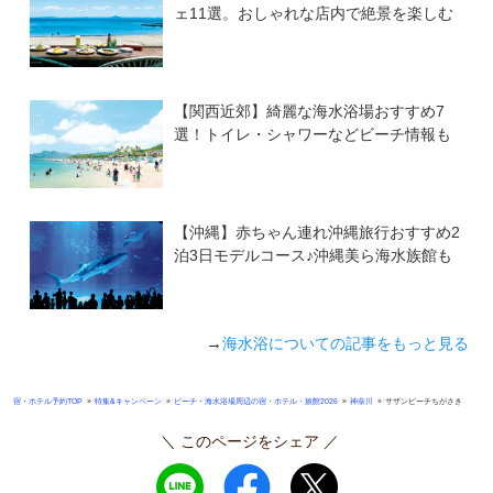
ェ11選。おしゃれな店内で絶景を楽しむ
【関西近郊】綺麗な海水浴場おすすめ7
選！トイレ・シャワーなどビーチ情報も
【沖縄】赤ちゃん連れ沖縄旅行おすすめ2
泊3日モデルコース♪沖縄美ら海水族館も
→
海水浴についての記事をもっと見る
»
»
»
»
宿・ホテル予約TOP
特集&キャンペーン
ビーチ・海水浴場周辺の宿・ホテル・旅館2026
神奈川
サザンビーチちがさき
＼ このページをシェア ／