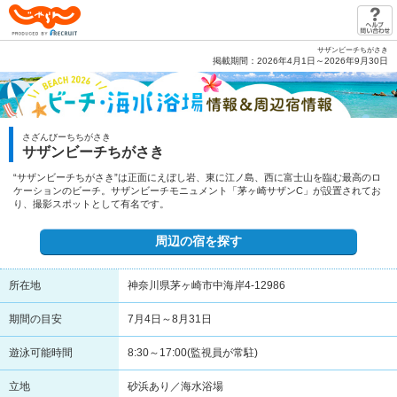
じゃらん PRODUCED BY RECRUIT
サザンビーチちがさき
掲載期間：2026年4月1日～2026年9月30日
さざんびーちちがさき
サザンビーチちがさき
“サザンビーチちがさき”は正面にえぼし岩、東に江ノ島、西に富士山を臨む最高のロ
ケーションのビーチ。サザンビーチモニュメント「茅ヶ崎サザンC」が設置されてお
り、撮影スポットとして有名です。
周辺の宿を探す
所在地
神奈川県茅ヶ崎市中海岸4-12986
期間の目安
7月4日～8月31日
遊泳可能時間
8:30～17:00(監視員が常駐)
立地
砂浜あり／海水浴場