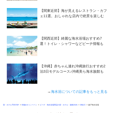
【関東近郊】海が見えるレストラン・カフ
ェ11選。おしゃれな店内で絶景を楽しむ
【関西近郊】綺麗な海水浴場おすすめ7
選！トイレ・シャワーなどビーチ情報も
【沖縄】赤ちゃん連れ沖縄旅行おすすめ2
泊3日モデルコース♪沖縄美ら海水族館も
→
海水浴についての記事をもっと見る
»
»
»
»
宿・ホテル予約TOP
特集&キャンペーン
ビーチ・海水浴場周辺の宿・ホテル・旅館2026
神奈川
森戸海水浴場