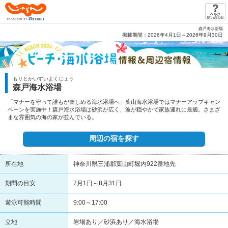
じゃらん PRODUCED BY RECRUIT
森戸海水浴場
掲載期間：2026年4月1日～2026年9月30日
もりとかいすいよくじょう
森戸海水浴場
「マナーを守って誰もが楽しめる海水浴場へ」葉山海水浴場ではマナーアップキャン
ペーンを実施中！森戸海水浴場は砂浜が広く、波が穏やかで家族連れに最適。さまざ
まな雰囲気の海の家が並んでいる。
周辺の宿を探す
所在地
神奈川県三浦郡葉山町堀内922番地先
期間の目安
7月1日～8月31日
遊泳可能時間
9:00～17:00
立地
岩場あり／砂浜あり／海水浴場