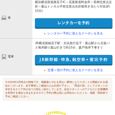
横浜横須賀道路逗子IC～逗葉新道料金所～長柄交差点左
折～葉山トンネル手前交差点右折後突き当たり付近(約
15分)
車
レンタカー予約に使えるクーポンを見る
JR横須賀線逗子駅・京浜急行逗子・葉山駅から京急バ
ス海岸廻り葉山行きで約15分、森戸海岸下車すぐ
電車
交通＋宿の予約に使えるクーポンを見る
※2026年3月時点の情報です。掲載後にやむを得ない事情によりスポットが閉鎖される場
合がございます。必ず事前にご確認の上お出掛け下さい。「周辺の宿」としてスポットが
存在するエリア内の全ての宿をご紹介しています。該当スポットへのアクセスに交通機関
を利用する場合も含まれますのでご予約の際は宿にお問合せいただくか、地図・時刻表で
予めご確認ください。