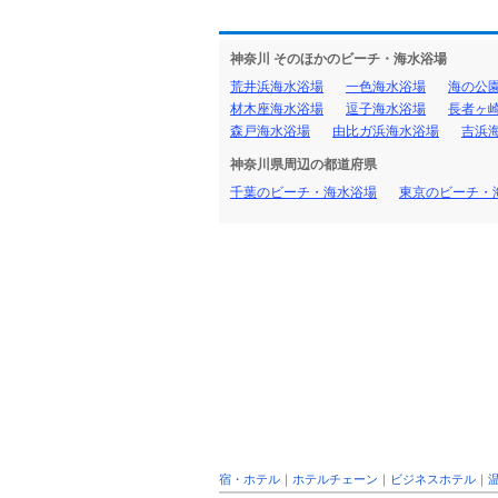
神奈川 そのほかのビーチ・海水浴場
荒井浜海水浴場
一色海水浴場
海の公
材木座海水浴場
逗子海水浴場
長者ヶ
森戸海水浴場
由比ガ浜海水浴場
吉浜
神奈川県周辺の都道府県
千葉のビーチ・海水浴場
東京のビーチ・
宿・ホテル
｜
ホテルチェーン
｜
ビジネスホテル
｜