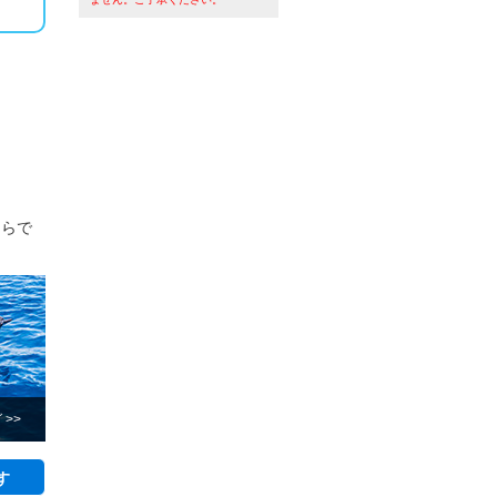
ならで
>>
す