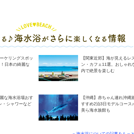
ーケリングスポッ
【関東近郊】海が見えるレ
選！日本の綺麗な
ン・カフェ11選。おしゃれ
内で絶景を楽しむ
麗な海水浴場おす
【沖縄】赤ちゃん連れ沖縄
レ・シャワーなど
すすめ2泊3日モデルコース
美ら海水族館も
» 海水浴についての記事をもっ