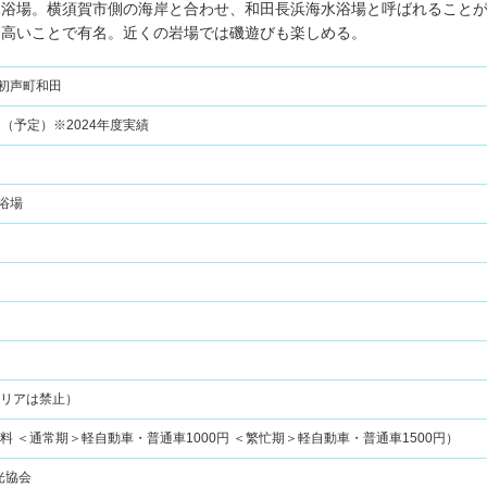
水浴場。横須賀市側の海岸と合わせ、和田長浜海水浴場と呼ばれること
も高いことで有名。近くの岩場では磯遊びも楽しめる。
初声町和田
日（予定）※2024年度実績
浴場
エリアは禁止）
 有料 ＜通常期＞軽自動車・普通車1000円 ＜繁忙期＞軽自動車・普通車1500円）
光協会