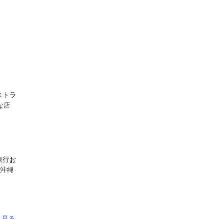
ストラ
な店
旅行お
♪沖縄
と見る