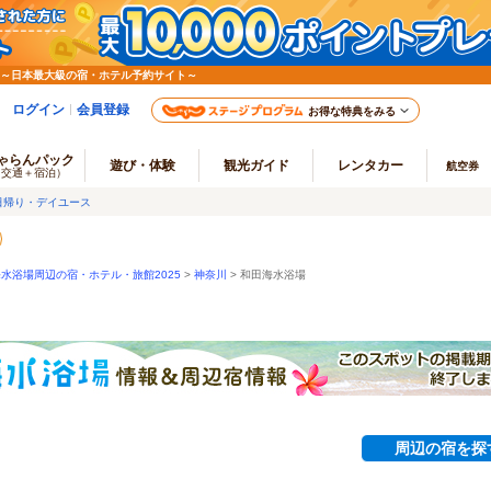
 ～日本最大級の宿・ホテル予約サイト～
ログイン
会員登録
お得な特典をみる
ゃらんパック
遊び・体験
観光ガイド
レンタカー
航空券
（交通＋宿泊）
日帰り・デイユース
水浴場周辺の宿・ホテル・旅館2025
>
神奈川
>
和田海水浴場
周辺の宿を探