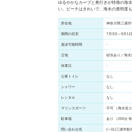
ゆるやかなカーブと奥行きが特徴の海
い。ビーチはきれいで、海水の透明度
所在地
神奈川県三浦市
期間の目安
7月3日～9月1
遊泳可能時間
-
立地
砂浜あり／海水
休業日
-
公衆トイレ
なし
シャワー
なし
レンタル
なし
マリンスポーツ
不可 （海水浴
駐車場
あり （200台
問い合わせ先
(一社)三浦市観