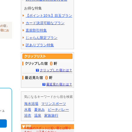
お得な特集
【ポイント10％】目玉プラン
カード決済可能なプラン
辺の宿」
直前割引特集
は宿にお
じゃらん限定プラン
訳ありプラン特集
気になるキーワードから宿を検索
海水浴場
マリンスポーツ
水着
夏休み
ビーチバレー
シュ
浴衣
温泉
家族旅行
※特集のスポットに近い宿とは限り
ません。ご了承ください。