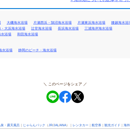
園
大磯海水浴場
片瀬西浜・鵠沼海水浴場
片瀬東浜海水浴場
腰越海水浴
崎・大浜海水浴場
辻堂海水浴場
長浜海水浴場
三浦海岸海水浴場
海水浴場
和田海水浴場
海水浴場
静岡のビーチ・海水浴場
＼ このページをシェア ／
温泉・露天風呂
｜
じゃらんパック
（
JR
/
JAL
/
ANA
）｜
レンタカー
｜
航空券
｜
観光ガイド
｜
海外