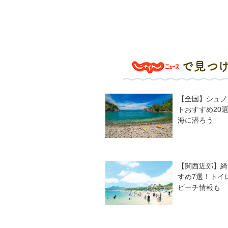
【全国】シュノ
トおすすめ20
海に潜ろう
【関西近郊】綺
すめ7選！トイ
ビーチ情報も