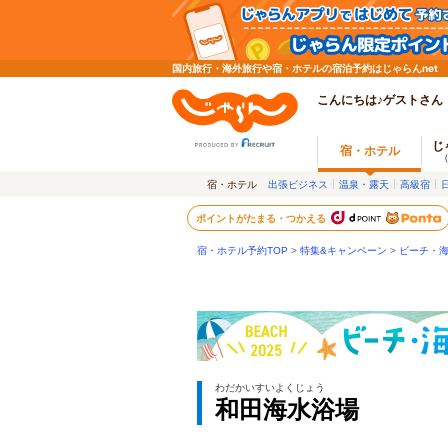
国内旅行・海外旅行や宿・ホテルの宿泊予約はじゃらんnet
こんにちは♪ゲストさん
じ
宿・ホテル
宿・ホテル
出張ビジネス
温泉・露天
高級宿
ポイントがたまる・つかえる
宿・ホテル予約TOP
>
特集&キャンペーン
>
ビーチ・海
わだかいすいよくじょう
和田海水浴場