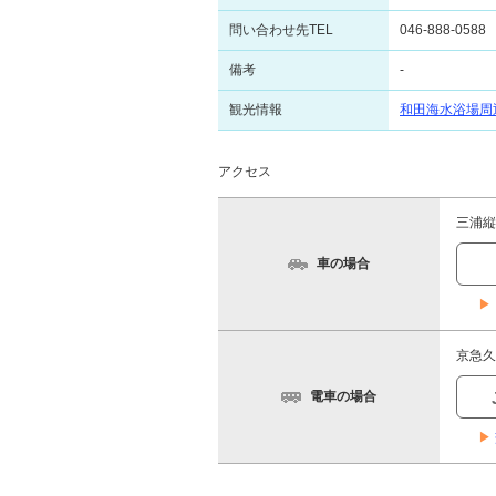
問い合わせ先TEL
046-888-0588
備考
-
観光情報
和田海水浴場周
アクセス
三浦縦
車の場合
▶
京急久
電車の場合
▶