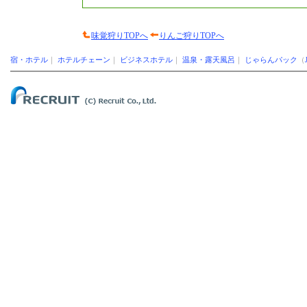
味覚狩りTOPへ
りんご狩りTOPへ
宿・ホテル
｜
ホテルチェーン
｜
ビジネスホテル
｜
温泉・露天風呂
｜
じゃらんパック
（