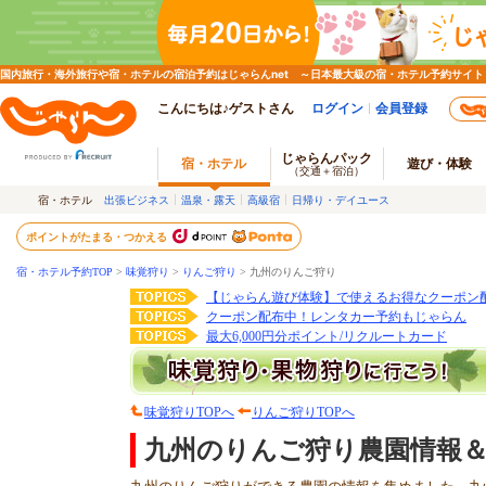
国内旅行・海外旅行や宿・ホテルの宿泊予約はじゃらんnet ～日本最大級の宿・ホテル予約サイト
こんにちは♪ゲストさん
ログイン
会員登録
じゃらんパック
宿・ホテル
遊び・体験
（交通＋宿泊）
宿・ホテル
出張ビジネス
温泉・露天
高級宿
日帰り・デイユース
ポイントがたまる・つかえる
宿・ホテル予約TOP
>
味覚狩り
>
りんご狩り
>
九州のりんご狩り
【じゃらん遊び体験】で使えるお得なクーポン
クーポン配布中！レンタカー予約もじゃらん
最大6,000円分ポイント/リクルートカード
味覚狩りTOPへ
りんご狩りTOPへ
九州のりんご狩り農園情報