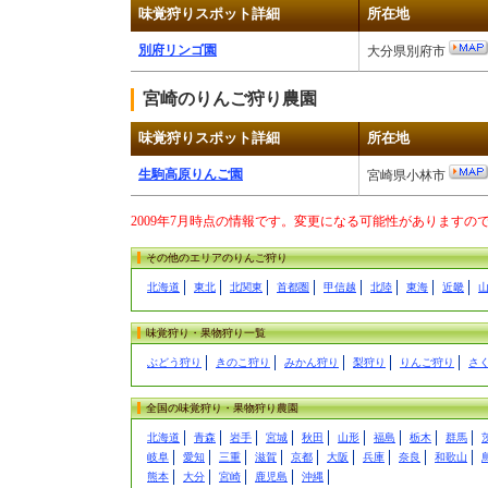
味覚狩りスポット詳細
所在地
別府リンゴ園
大分県別府市
宮崎のりんご狩り農園
味覚狩りスポット詳細
所在地
生駒高原りんご園
宮崎県小林市
2009年7月時点の情報です。変更になる可能性があります
その他のエリアのりんご狩り
北海道
東北
北関東
首都圏
甲信越
北陸
東海
近畿
味覚狩り・果物狩り一覧
ぶどう狩り
きのこ狩り
みかん狩り
梨狩り
りんご狩り
さ
全国の味覚狩り・果物狩り農園
北海道
青森
岩手
宮城
秋田
山形
福島
栃木
群馬
岐阜
愛知
三重
滋賀
京都
大阪
兵庫
奈良
和歌山
熊本
大分
宮崎
鹿児島
沖縄