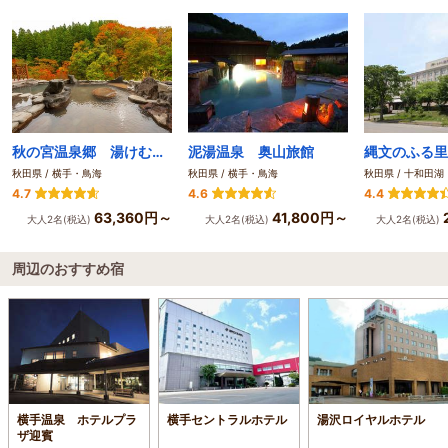
秋の宮温泉郷 湯けむりの宿 稲住温泉（共立リゾート）
泥湯温泉 奥山旅館
秋田県 / 横手・鳥海
秋田県 / 横手・鳥海
秋田県 / 十和田
4.7
4.6
4.4
63,360円～
41,800円～
大人2名(税込)
大人2名(税込)
大人2名(税込)
周辺のおすすめ宿
横手温泉 ホテルプラ
横手セントラルホテル
湯沢ロイヤルホテル
ザ迎賓