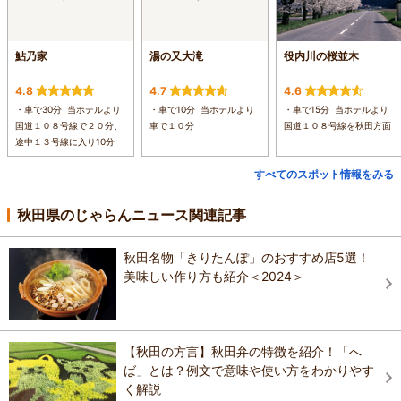
鮎乃家
湯の又大滝
役内川の桜並木
4.8
4.7
4.6
・車で30分 当ホテルより
・車で10分 当ホテルより
・車で15分 当ホテルより
国道１０８号線で２０分、
車で１０分
国道１０８号線を秋田方面
途中１３号線に入り10分
すべてのスポット情報をみる
秋田県のじゃらんニュース関連記事
秋田名物「きりたんぽ」のおすすめ店5選！
美味しい作り方も紹介＜2024＞
【秋田の方言】秋田弁の特徴を紹介！「へ
ば」とは？例文で意味や使い方をわかりやす
く解説