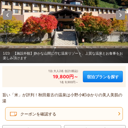
1/23
【施設外観】静かな山間に佇む温泉リゾート、上質な温泉とお食事をお
楽しみ頂けます
1泊 大人2名 合計(税込)
19,800円～
宿泊プランを探す
1名 9,900円～
旨い「米」が評判！秋田最古の温泉は小野小町ゆかりの美人美肌の
湯
クーポンを確認する