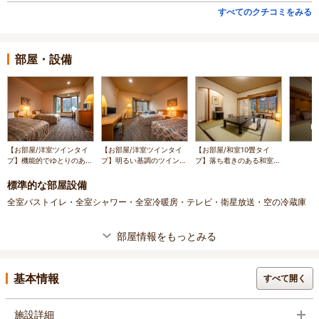
すべてのクチコミをみる
部屋・設備
【お部屋/洋室ツインタイ
【お部屋/洋室ツインタイ
【お部屋/和室10畳タイ
プ】機能的でゆとりのある
プ】明るい基調のツインル
プ】落ち着きのある和室は
洋室タイプのお部屋
ームはゆとりのある広さで
神室山系を眺めながら寛げ
す
ます
標準的な部屋設備
全室バストイレ・全室シャワー・全室冷暖房・テレビ・衛星放送・空の冷蔵庫
部屋情報をもっとみる
基本情報
すべて開く
施設詳細