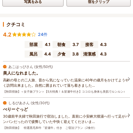
写真をみる
宿をクリップ
クチコミ
4.2
24件
部屋
4.1
朝食
3.7
接客
4.3
風呂
4.4
夕食
3.8
清潔感
4.3
あこはっぴさん (女性/50代)
美人になれました。
高齢の母との二人旅、昔から気になっていた温泉に40年の歳月をかけてようや
く訪問出来ました。自然に囲まれていて落ち着きました…
【秋田得旅】＜女子旅プラン＞【5大特典！＆皆瀬牛付き】ココロも身体も美肌でルンルン♪
しるびあさん (女性/30代)
べりーぐっど
30歳前半夫婦で秋田旅行で宿泊しました。直前に小安峡大噴湯へ行って足がパ
ンパンだったので疲弊していた中快く迎えてくださいま…
【秋田得旅】 特選黒毛和牛「皆瀬牛」付き ご宿泊プラン（2食付）