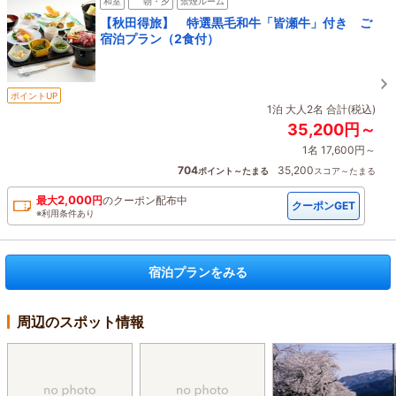
和室
朝・夕
禁煙ルーム
【秋田得旅】 特選黒毛和牛「皆瀬牛」付き ご
宿泊プラン（2食付）
ポイントUP
1泊 大人2名 合計(税込)
35,200円～
1名 17,600円～
704
35,200
ポイント～たまる
スコア～たまる
2,000
最大
円
の
クーポン配布中
クーポンGET
※利用条件あり
宿泊プランをみる
周辺のスポット情報