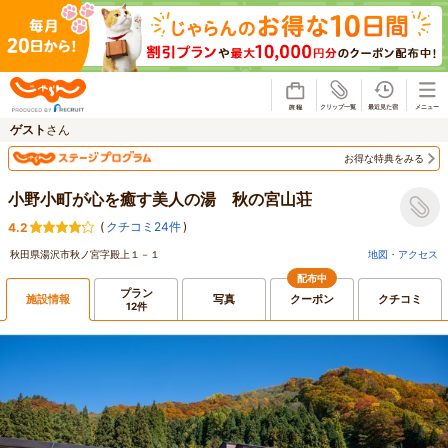
じゃらん
ゲスト
さん
お得な特典をみる
小野小町が心を癒す美人の湯 秋の宮山荘
(
クチコミ24件
)
4.2
秋田県湯沢市秋ノ宮字殿上１－１
地図・アクセス
配布中
プラン
施設情報
写真
クーポン
クチコミ
12件