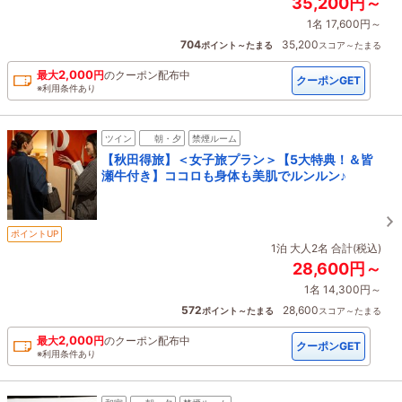
35,200円～
1名 17,600円～
704
35,200
ポイント～たまる
スコア～たまる
2,000
最大
円
の
クーポン配布中
クーポンGET
※利用条件あり
ツイン
朝・夕
禁煙ルーム
【秋田得旅】＜女子旅プラン＞【5大特典！＆皆
瀬牛付き】ココロも身体も美肌でルンルン♪
ポイントUP
1泊 大人2名 合計(税込)
28,600円～
1名 14,300円～
572
28,600
ポイント～たまる
スコア～たまる
2,000
最大
円
の
クーポン配布中
クーポンGET
※利用条件あり