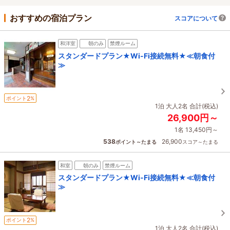
おすすめの宿泊プラン
スコアについて
和洋室
朝のみ
禁煙ルーム
スタンダードプラン★Wi-Fi接続無料★≪朝食付
≫
2
ポイント
%
1泊 大人2名 合計(税込)
26,900円～
1名 13,450円～
538
26,900
ポイント～たまる
スコア～たまる
和室
朝のみ
禁煙ルーム
スタンダードプラン★Wi-Fi接続無料★≪朝食付
≫
2
ポイント
%
1泊 大人2名 合計(税込)