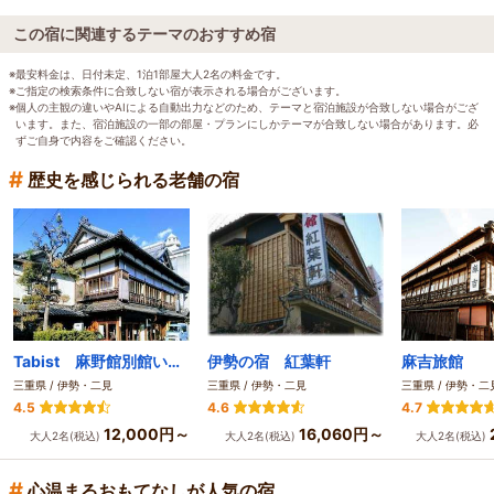
この宿に関連するテーマのおすすめ宿
※最安料金は、日付未定、1泊1部屋大人2名の料金です。
※ご指定の検索条件に合致しない宿が表示される場合がございます。
※個人の主観の違いやAIによる自動出力などのため、テーマと宿泊施設が合致しない場合がござ
います。また、宿泊施設の一部の部屋・プランにしかテーマが合致しない場合があります。必
ずご自身で内容をご確認ください。
#
歴史を感じられる老舗の宿
Tabist 麻野館別館いろは 伊勢
伊勢の宿 紅葉軒
麻吉旅館
三重県 / 伊勢・二見
三重県 / 伊勢・二見
三重県 / 伊勢・二
4.5
4.6
4.7
12,000円～
16,060円～
大人2名(税込)
大人2名(税込)
大人2名(税込)
#
心温まるおもてなしが人気の宿