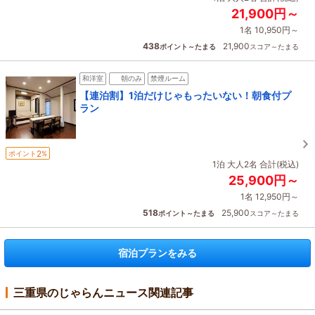
21,900円～
1名 10,950円～
438
21,900
ポイント～たまる
スコア～たまる
和洋室
朝のみ
禁煙ルーム
【連泊割】1泊だけじゃもったいない！朝食付プ
ラン
2
ポイント
%
1泊 大人2名 合計(税込)
25,900円～
1名 12,950円～
518
25,900
ポイント～たまる
スコア～たまる
宿泊プランをみる
三重県のじゃらんニュース関連記事