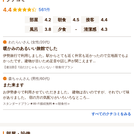
4.4
561件
部屋
4.2
朝食
4.5
接客
4.4
風呂
3.8
夕食
-
清潔感
4.3
わたらいさん (女性/20代)
暖かみのあるいい旅館でした
伊勢旅行で利用しました。駅からとても近く外宮も近かったので立地面でもよ
かったです。建物が古いため足音や話し声が聞こえます…
【連泊割】1泊だけじゃもったいない！朝食付プラン
森ちゃんさん (男性/60代)
また来ます
お伊勢参りで利用させていただきました。 建物は古いのですが、それでいて味
がありました。 宿の方の気配りがいろいろなところ…
スタンダードプラン★Wi-Fi接続無料★≪朝食付≫
すべてのクチコミをみる
部屋・設備