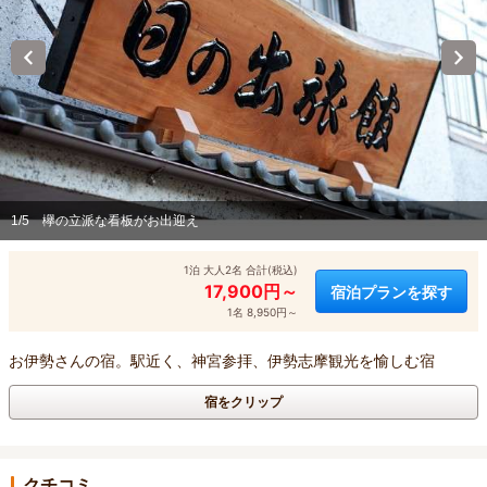
1/5
欅の立派な看板がお出迎え
1泊 大人2名 合計(税込)
17,900円～
宿泊プランを探す
1名 8,950円～
お伊勢さんの宿。駅近く、神宮参拝、伊勢志摩観光を愉しむ宿
宿をクリップ
クチコミ