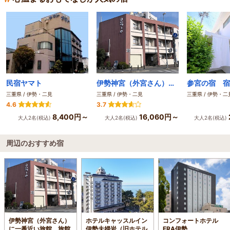
民宿ヤマト
伊勢神宮（外宮さん）に一番近い旅館 旅館つるや
参宮の宿 宿
三重県 / 伊勢・二見
三重県 / 伊勢・二見
三重県 / 伊勢・二
4.6
3.7
8,400円～
16,060円～
大人2名(税込)
大人2名(税込)
大人2名(税込)
周辺のおすすめ宿
伊勢神宮（外宮さん）
ホテルキャッスルイン
コンフォートホテル
に一番近い旅館 旅館
伊勢夫婦岩（旧ホテル
ERA伊勢