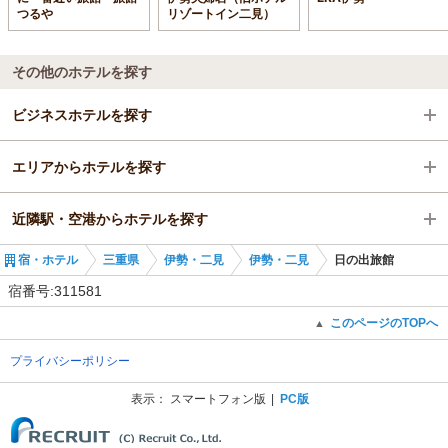
つるや
リゾートイン二見）
その他のホテルを探す
ビジネスホテルを探す
エリアからホテルを探す
三重県
近隣駅・空港からホテルを探す
伊勢・二見
三重県
宿・ホテル
三重県
伊勢・二見
伊勢・二見
日の出旅館
伊勢市駅
伊勢・二見
伊勢市駅
宿番号:311581
伊勢市駅
宇治山田駅
このページのTOPへ
▲
プライバシーポリシー
宮町駅
表示：
スマートフォン版
PC版
(C) Recruit Co., Ltd.
山田上口駅