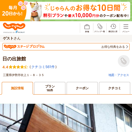
じゃらん
ゲスト
さん
お得な特典をみる
日の出旅館
(
クチコミ561件
)
4.4
三重県伊勢市吹上１－８－３５
地図・アクセス
プラン
施設情報
クーポン
クチコミ
16件