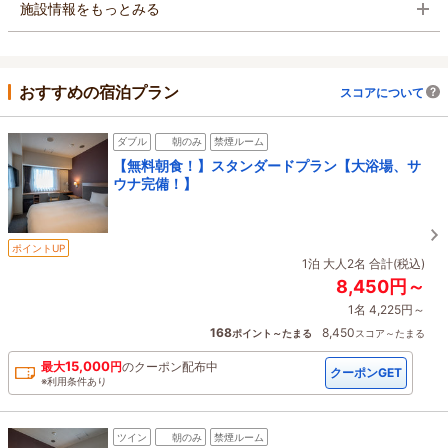
施設情報をもっとみる
おすすめの宿泊プラン
スコアについて
ダブル
朝のみ
禁煙ルーム
【無料朝食！】スタンダードプラン【大浴場、サ
ウナ完備！】
ポイントUP
1泊 大人2名 合計(税込)
8,450円～
1名 4,225円～
168
8,450
ポイント～たまる
スコア～たまる
15,000
最大
円
の
クーポン配布中
クーポンGET
※利用条件あり
ツイン
朝のみ
禁煙ルーム