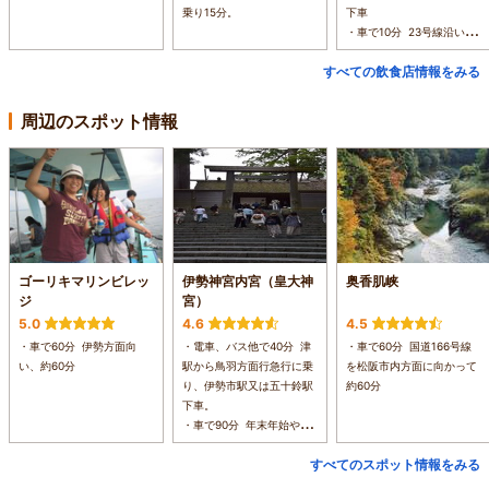
乗り15分。
下車
・車で10分 23号線沿い塔
世橋越えて右側に見えてき
すべての飲食店情報をみる
ます
周辺のスポット情報
ゴーリキマリンビレッ
伊勢神宮内宮（皇大神
奥香肌峡
ジ
宮）
5.0
4.6
4.5
・車で60分 伊勢方面向
・電車、バス他で40分 津
・車で60分 国道166号線
い、約60分
駅から鳥羽方面行急行に乗
を松阪市内方面に向かって
り、伊勢市駅又は五十鈴駅
約60分
下車。
・車で90分 年末年始やお
盆時等は渋滞するので2～3
すべてのスポット情報をみる
時間は見ておいた方が！！