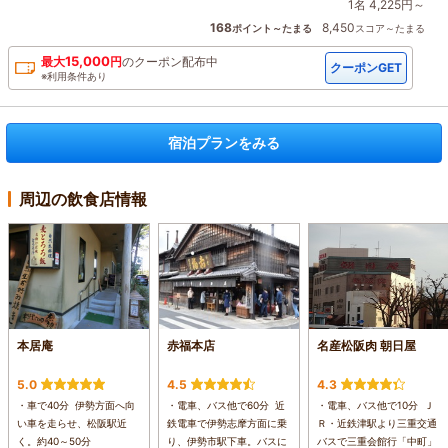
1名 4,225円～
168
8,450
ポイント～たまる
スコア～たまる
15,000
最大
円
の
クーポン配布中
クーポンGET
※利用条件あり
宿泊プランをみる
周辺の飲食店情報
本居庵
赤福本店
名産松阪肉 朝日屋
5.0
4.5
4.3
・車で40分 伊勢方面へ向
・電車、バス他で60分 近
・電車、バス他で10分 Ｊ
い車を走らせ、松阪駅近
鉄電車で伊勢志摩方面に乗
Ｒ・近鉄津駅より三重交通
く。約40～50分
り、伊勢市駅下車。バスに
バスで三重会館行「中町」