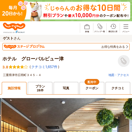
じゃらん
ゲスト
さん
お得な特典をみる
ホテル グローバルビュー津
(
クチコミ1,657件
)
3.8
三重県津市広明町３４５－４
地図・アクセス
配布中
プラン
施設情報
写真
クーポン
クチコミ
28件