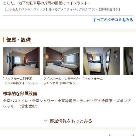
ました。 地下の駐車場の片隅の部屋にコインランド…
【じゃらんスペシャルウィーク】選べるアメニティバッグ付きプラン【無料朝食付き】
すべてのクチコミをみる
部屋・設備
1ベッドルーム15平米
ツインルーム １６平米か
1ベットルーム
（160cm幅クイーンベッ
ら１８平米（90cm幅シン
ド1台）
グルベッド2台）
標準的な部屋設備
全室バストイレ・全室シャワー・全室冷暖房・テレビ・空の冷蔵庫・ズボンプ
レッサー（貸出含む）
部屋情報をもっとみる