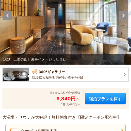
1/23
三重の山と海をイメージしたロビー
360°ギャラリー
臨場感ある画像で施設の様子を体験
1泊 大人2名 合計(税込)
6,840円～
宿泊プランを探す
1名 3,420円～
大浴場・サウナが大好評！無料朝食付き【限定クーポン配布中】
クーポンを確認する