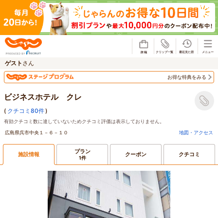
じゃらん
ゲスト
さん
お得な特典をみる
ビジネスホテル クレ
(
クチコミ80件
)
有効クチコミ数に達していないためクチコミ評価は表示しておりません。
広島県呉市中央１－６－１０
地図・アクセス
プラン
施設情報
クーポン
クチコミ
1件