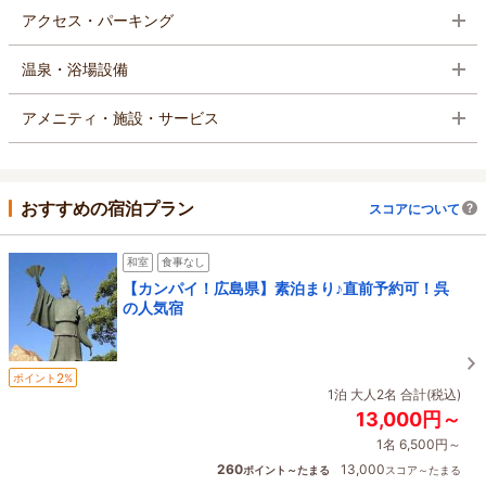
アクセス・パーキング
温泉・浴場設備
アメニティ・施設・サービス
おすすめの宿泊プラン
スコアについて
和室
食事なし
【カンパイ！広島県】素泊まり♪直前予約可！呉
の人気宿
2
ポイント
%
1泊 大人2名 合計(税込)
13,000円～
1名 6,500円～
260
13,000
ポイント～たまる
スコア～たまる