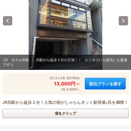
1/5
ホテル外観 呉駅から徒歩２分の立地！！ ビジネスにも観光にも最適
です☆
1泊 大人2名 合計(税込)
13,000円～
宿泊プランを探す
1名 6,500円～
JR呉駅から徒歩２分！人気の宿がじゃらんネット新登場♪呉を満喫！
宿をクリップ