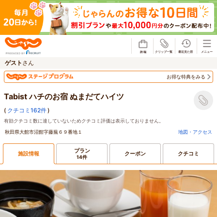
じゃらん
ゲスト
さん
お得な特典をみる
Tabist ハチのお宿 ぬまだてハイツ
(
クチコミ162件
)
有効クチコミ数に達していないためクチコミ評価は表示しておりません。
秋田県大館市沼館字藤蕪６９番地１
地図・アクセス
プラン
施設情報
クーポン
クチコミ
14件