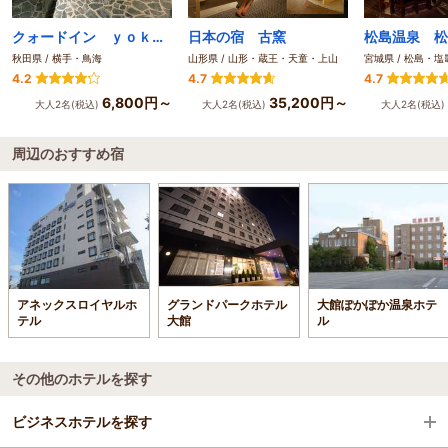
クォードイン ｙｏｋｏｔｅ
日本の宿 古窯
松島温泉 松
秋田県 / 横手・鳥海
山形県 / 山形・蔵王・天童・上山
宮城県 / 松島・塩
4.2
4.7
4.7
6,800円～
35,200円～
大人2名(税込)
大人2名(税込)
大人2名(税込)
周辺のおすすめ宿
アネックスロイヤルホ
グランドパークホテル
大館ぽかぽか温泉ホテ
テル
大館
ル
その他のホテルを探す
ビジネスホテルを探す