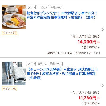
ツイン
朝のみ
禁煙ルーム
朝食付きプランです！ JR大館駅より車で３分！
和室＆洋室完備 駐車場無料（先着順）（通年）
2
ポイント
%
1泊 大人2名 合計(税込)
14,000円～
1名 7,000円～
280
14,000
ポイント～たまる
スコア～たまる
ツイン
食事なし
禁煙ルーム
【チェーンホテル特集】★素泊★ JR大館駅より
車で3分！和室＆洋室・Wifi完備☆駐車場無料
（先着順）
2
ポイント
%
1泊 大人2名 合計(税込)
11,780円～
1名 5,890円～