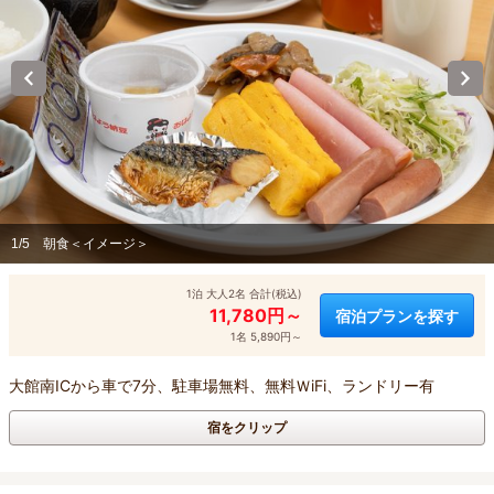
1/5
朝食＜イメージ＞
1泊 大人2名 合計(税込)
11,780円～
宿泊プランを探す
1名 5,890円～
大館南ICから車で7分、駐車場無料、無料ＷiFi、ランドリー有
宿をクリップ