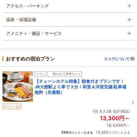
アクセス・パーキング
温泉・浴場設備
アメニティ・施設・サービス
おすすめの宿泊プラン
スコアについて
ツイン
朝のみ
禁煙ルーム
【チェーンホテル特集】朝食付きプランです！
JR大館駅より車で３分！和室＆洋室完備 駐車場
無料（先着順）
2
ポイント
%
1泊 大人2名 合計(税込)
13,300円～
1名 6,650円～
266
13,300
ポイント～たまる
スコア～たまる