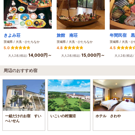
きよみ荘
旅館 南荘
年間民宿 黒
茨城県 / 大洗・ひたちなか
茨城県 / 大洗・ひたちなか
茨城県 / 大洗・
5.0
4.8
4.5
14,000円～
15,000円～
大人2名(税込)
大人2名(税込)
大人2名(税込)
周辺のおすすめ宿
一組だけのお宿 すい
いこいの村涸沼
ホテル さわや
へいせん