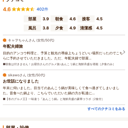
4.6
402件
部屋
3.9
朝食
4.6
接客
4.5
風呂
3.8
夕食
4.9
清潔感
4.5
キャヲちゃんさん (女性/50代)
年配夫婦旅
目的のアンコウ料理と、予算と観光の導線上ちょうどいい場所だったのでこち
らに予約させていただきました。ただ、年配夫婦で部屋…
■朝食は付きません！お寝坊さんのグルメ旅♪あんこう鍋と海鮮舟盛を堪能［夕食のみ］
sikawoさん (女性/50代)
お世話になりました
年末に伺いました。目当てのあんこう鍋が美味しくて食べ過ぎてしまいまし
た。昔食べた鍋より、こちらでいただいた鍋の方が私達に…
■【冬のグルメ王】一味違う『あんこう鍋』と海鮮舟盛の豪華コラボ［2食付］
すべてのクチコミをみる
部屋・設備