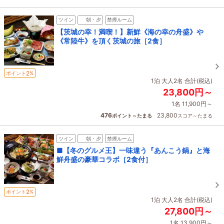
ツイン
朝・夕
禁煙ルーム
【茨城の幸！満喫！】新鮮《海の幸の舟盛》や
《常陸牛》を頂く茨城の旅［2食］
2
ポイント
%
1泊 大人2名 合計(税込)
23,800円～
1名 11,900円～
476
23,800
ポイント～たまる
スコア～たまる
ツイン
朝・夕
禁煙ルーム
■【冬のグルメ王】一味違う『あんこう鍋』と海
鮮舟盛の豪華コラボ［2食付］
2
ポイント
%
1泊 大人2名 合計(税込)
27,800円～
1名 13,900円～