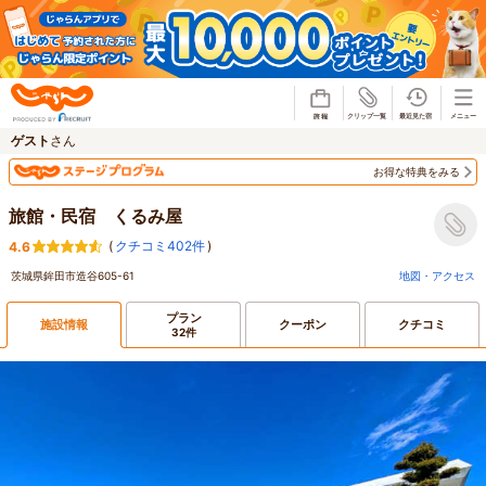
じゃらん
ゲスト
さん
お得な特典をみる
旅館・民宿 くるみ屋
(
クチコミ402件
)
4.6
茨城県鉾田市造谷605-61
地図・アクセス
プラン
施設情報
クーポン
クチコミ
32件