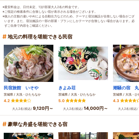
※最安料金は、日付未定、1泊1部屋大人2名の料金です。
※ご指定の検索条件に合致しない宿が表示される場合がございます。
※個人の主観の違いやAIによる自動出力などのため、テーマと宿泊施設が合致しない場合がござ
います。また、宿泊施設の一部の部屋・プランにしかテーマが合致しない場合があります。必
ずご自身で内容をご確認ください。
#
地元の料理を堪能できる民宿
民宿旅館 いそや
きよみ荘
潮騒の宿 丸
茨城県 / 大洗・ひたちなか
茨城県 / 大洗・ひたちなか
茨城県 / 大洗・
4.2
5.0
4.3
9,120円～
14,000円～
大人2名(税込)
大人2名(税込)
大人2名(税込)
#
豪華な舟盛を堪能できる宿