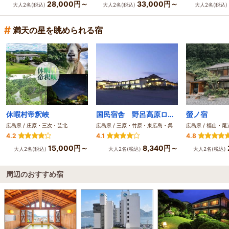
28,000円～
33,000円～
大人2名(税込)
大人2名(税込)
大人2名(税込)
#
満天の星を眺められる宿
休暇村帝釈峽
国民宿舎 野呂高原ロッジ
螢ノ宿
広島県 / 庄原・三次・芸北
広島県 / 三原・竹原・東広島・呉
広島県 / 福山・尾
4.2
4.1
4.8
15,000円～
8,340円～
大人2名(税込)
大人2名(税込)
大人2名(税込)
周辺のおすすめ宿