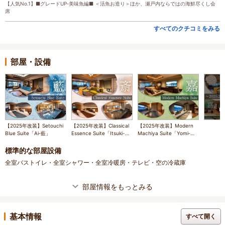
【人気No.1】■グレードUP‐美味魚編■ ＜活魚お造り＞ほか、瀬戸内ならではの海鮮尽くし会
席
すべてのクチコミをみる
部屋・設備
【2025年改装】Setouchi
【2025年改装】Classical
【2025年改装】Modern
Blue Suite「Ai‐藍」
Essence Suite「Itsuki-
Machiya Suite「Yomi‐
斎」
嘉」
標準的な部屋設備
全室バストイレ・全室シャワー・全室冷暖房・テレビ・空の冷蔵庫
部屋情報をもっとみる
基本情報
すべて開く