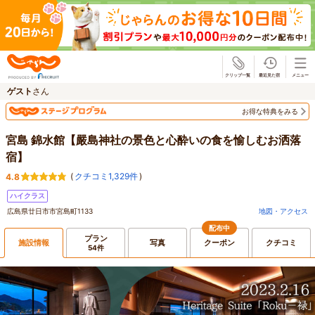
じゃらん
ゲスト
さん
お得な特典をみる
宮島 錦水館【嚴島神社の景色と心酔いの食を愉しむお洒落
宿】
(
クチコミ1,329件
)
4.8
ハイクラス
広島県廿日市市宮島町1133
地図・アクセス
配布中
プラン
施設情報
写真
クーポン
クチコミ
54件