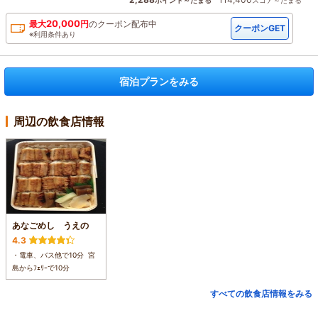
ポイント～たまる
スコア～たまる
20,000
最大
円
の
クーポン配布中
クーポンGET
※利用条件あり
宿泊プランをみる
周辺の飲食店情報
あなごめし うえの
4.3
・電車、バス他で10分 宮
島からﾌｪﾘｰで10分
すべての飲食店情報をみる