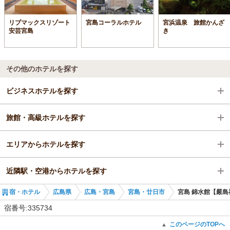
リブマックスリゾート
宮島コーラルホテル
宮浜温泉 旅館かんざ
安芸宮島
き
その他のホテルを探す
ビジネスホテルを探す
旅館・高級ホテルを探す
広島県
エリアからホテルを探す
広島・宮島
広島県
近隣駅・空港からホテルを探す
宮島・廿日市
広島県
宿・ホテル
広島県
広島・宮島
宮島・廿日市
宮島 錦水館【嚴
宮島口駅
広島・宮島
広電宮島口駅
宿番号:335734
宮島・廿日市
宮島ボートレース場駅
このページのTOPへ
▲