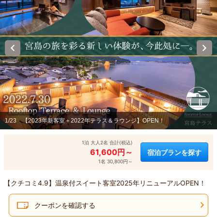
1/23
【2023年新客室＋2022年テラス＆ラウンジ】OPEN！
1泊 大人2名 合計(税込)
61,600円～
宿泊プランを探す
1名 30,800円～
【クチコミ4.9】温泉付スイート客室2025年リニューアルOPEN！
クーポンを確認する