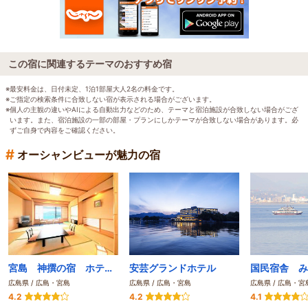
この宿に関連するテーマのおすすめ宿
※最安料金は、日付未定、1泊1部屋大人2名の料金です。
※ご指定の検索条件に合致しない宿が表示される場合がございます。
※個人の主観の違いやAIによる自動出力などのため、テーマと宿泊施設が合致しない場合がござ
います。また、宿泊施設の一部の部屋・プランにしかテーマが合致しない場合があります。必
ずご自身で内容をご確認ください。
#
オーシャンビューが魅力の宿
宮島 神撰の宿 ホテルみや離宮
安芸グランドホテル
広島県 / 広島・宮島
広島県 / 広島・宮島
広島県 / 広島・宮
4.2
4.2
4.1