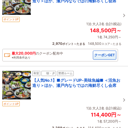
造り＞ほか、瀬戸内ならではの海鮮尽くし会席
ポイントUP
1泊 大人2名 合計(税込)
148,500円～
1名 74,250円～
2,970
148,500
ポイント～たまる
スコア～たまる
20,000
最大
円
の
クーポン配布中
クーポンGET
※利用条件あり
和室
朝・夕
禁煙ルーム
【人気No.1】■グレードUP‐美味魚編■ ＜活魚お
造り＞ほか、瀬戸内ならではの海鮮尽くし会席
ポイントUP
1泊 大人2名 合計(税込)
114,400円～
1名 57,200円～
2,288
114,400