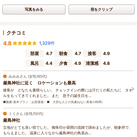
写真をみる
宿をクリップ
クチコミ
4.8
1,329件
部屋
4.7
朝食
4.7
接客
4.9
風呂
4.4
夕食
4.9
清潔感
4.8
みみみさん (女性/60代)
厳島神社に近く ロケーションも最高
接客が どなたも素晴らしい。 チェックインの際には汗だくの私たちに タオ
ルをもってきてくれました。 また 息子の誕生日を…
■雅膳‐基本プラン〔お部屋食〕■ 大切な人との気兼ねない美食の時間♪
ミミさん (女性/50代)
厳島神社
立地がとても良い宿でした。 御朱印が昼間の混雑で諦めましたが、朝参拝で、
もらえました。 温泉に入りながら厳島神社の鳥居み…