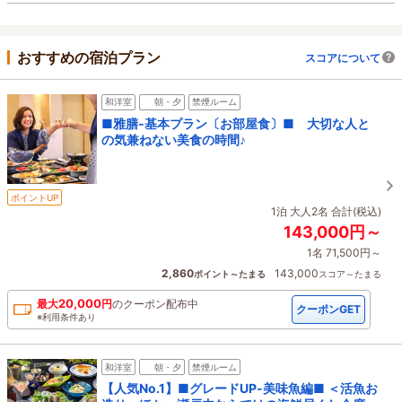
おすすめの宿泊プラン
スコアについて
和洋室
朝・夕
禁煙ルーム
■雅膳‐基本プラン〔お部屋食〕■ 大切な人と
の気兼ねない美食の時間♪
ポイントUP
1泊 大人2名 合計(税込)
143,000円～
1名 71,500円～
2,860
143,000
ポイント～たまる
スコア～たまる
20,000
最大
円
の
クーポン配布中
クーポンGET
※利用条件あり
和洋室
朝・夕
禁煙ルーム
【人気No.1】■グレードUP‐美味魚編■ ＜活魚お