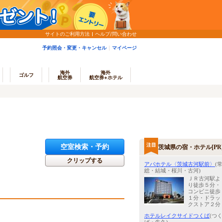
サイトのご利用方法
ヘルプ/問い合わせ
予約照会・変更・キャンセル
マイページ
海外
海外
ゴルフ
航空券
航空券+ホテル
空室検索・予約
茨城県の宿・ホテル[PR
クリップする
アパホテル〈茨城古河駅前〉
(
総・結城・桜川・古河)
ＪＲ古河駅よ
り徒歩５分・
コンビニ徒歩
１分・ドラッ
クストア２分
ホテルレイクサイドつくば
(つ