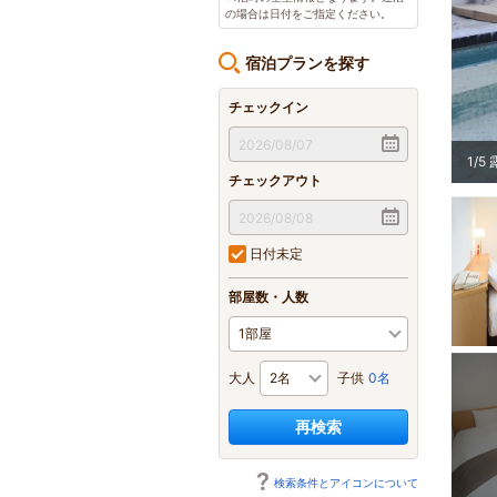
の場合は日付をご指定ください。
宿泊プランを探す
チェックイン
2
/
5
チェックアウト
日付未定
部屋数・人数
大人
子供
0名
再検索
検索条件とアイコンについて