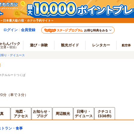
 ～日本最大級の宿・ホテル予約サイト～
ログイン
会員登録
お得な特典をみる
ゃらんパック
遊び・体験
観光ガイド
レンタカー
航空券
（交通＋宿泊）
日帰り・デイユース
ホテルルートつくば
20分（車で３分）
地図・
お知らせ・
日帰り・
クチコミ
真
周辺観光
アクセス
ブログ
デイユース
(336件)
ストラン・食事