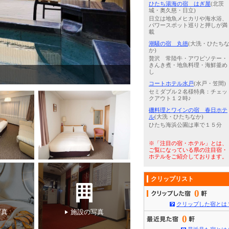
ひたち湯海の宿 はぎ屋
(北茨
城・奥久慈・日立)
日立は地魚メヒカリや海水浴、
パワースポット巡りと押しが満
載
潮騒の宿 丸徳
(大洗・ひたち
か)
贅沢 常陸牛・アワビソテー・
きんき煮・地魚料理・海鮮釜め
し
3
/
5
朝食
コートホテル水戸
(水戸・笠間)
セミダブル２名様特典：チェッ
クアウト１２時♪
磯料理とワインの宿 春日ホテ
ル
(大洗・ひたちなか)
ひたち海浜公園は車で１５分
※「注目の宿・ホテル」とは、
ご覧になっている県の注目宿・
ホテルをご紹介しております。
クリップリスト
0
クリップした宿とは
写真
施設の写真
0