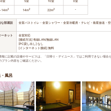
63室
5室
10室
0室
2
2
2
-
～14m
14m
22m
的な部屋設
全室バストイレ・全室シャワー・全室冷暖房・テレビ・衛星放送・空
ターネット
全室対応
[接続方法] 有線LAN/無線LAN
[PC貸し出し] なし
[インターネット接続] 無料
情報に記載の設備やサービスは、「日帰り・デイユース」ではご利用できない場合
のプラン内容をご確認ください。
泉・風呂