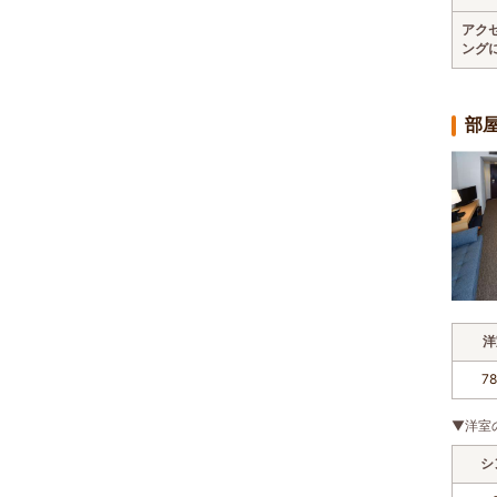
アク
ング
部
洋
7
▼洋室
シ