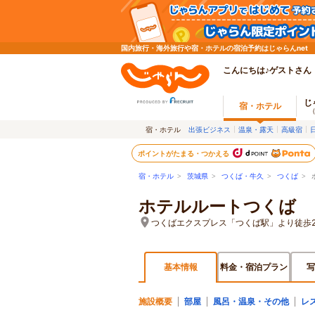
国内旅行・海外旅行や宿・ホテルの宿泊予約はじゃらんnet
こんにちは♪ゲストさん
じ
宿・ホテル
宿・ホテル
出張ビジネス
温泉・露天
高級宿
ポイントがたまる・つかえる
宿・ホテル
>
茨城県
>
つくば・牛久
>
つくば
> 
ホテルルートつくば
つくばエクスプレス「つくば駅」より徒歩
基本情報
料金・宿泊プラン
写
施設概要
部屋
風呂・温泉・その他
レ