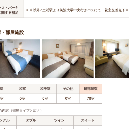
セス・パーキ
※ 車以外 ⁄ 土浦駅より筑波大学中央行きバスにて、花室交差点下車
に関する補足
屋・部屋施設
室
和室
和洋室
その他
総部屋数
8室
0室
0室
0室
78室
の内訳（部屋タイプと広さ）
ングル
ダブル
ツイン
スイート