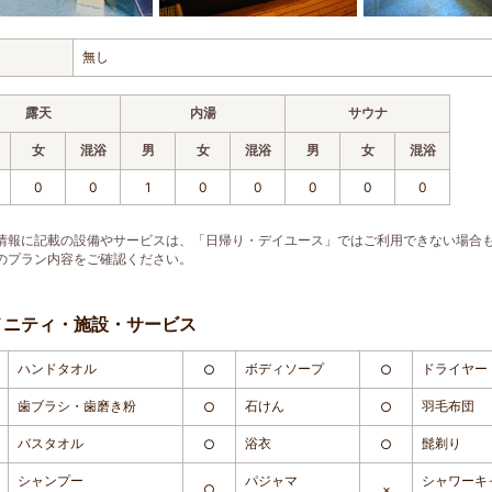
無し
露天
内湯
サウナ
女
混浴
男
女
混浴
男
女
混浴
0
0
1
0
0
0
0
0
情報に記載の設備やサービスは、「日帰り・デイユース」ではご利用できない場合
のプラン内容をご確認ください。
メニティ・施設・サービス
ハンドタオル
ボディソープ
ドライヤー
○
○
歯ブラシ・歯磨き粉
石けん
羽毛布団
○
○
バスタオル
浴衣
髭剃り
○
○
シャンプー
パジャマ
シャワーキ
○
×