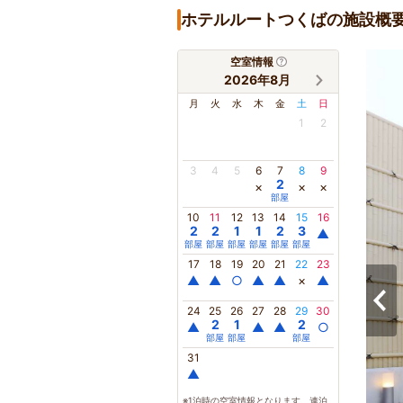
ホテルルートつくばの施設概
空室情報
2026年8月
月
火
水
木
金
土
日
1
2
3
4
5
6
7
8
9
2
×
×
×
部屋
10
11
12
13
14
15
16
2
2
1
1
2
3
▲
部屋
部屋
部屋
部屋
部屋
部屋
17
18
19
20
21
22
23
▲
▲
○
▲
▲
×
▲
24
25
26
27
28
29
30
2
1
2
▲
▲
▲
○
部屋
部屋
部屋
31
▲
※1泊時の空室情報となります。連泊