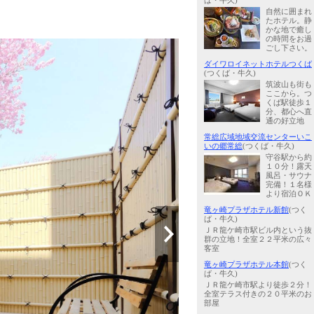
ば・牛久)
自然に囲まれ
たホテル。静
かな地で癒し
の時間をお過
ごし下さい。
ダイワロイネットホテルつくば
(つくば・牛久)
筑波山も街も
ここから。つ
くば駅徒歩１
分、都心へ直
通の好立地
常総広域地域交流センターいこ
いの郷常総
(つくば・牛久)
守谷駅から約
１０分！露天
風呂・サウナ
完備！１名様
より宿泊ＯＫ
竜ヶ崎プラザホテル新館
(つく
ば・牛久)
ＪＲ龍ケ崎市駅ビル内という抜
群の立地！全室２２平米の広々
客室
竜ヶ崎プラザホテル本館
(つく
ば・牛久)
ＪＲ龍ケ崎市駅より徒歩２分！
全室テラス付きの２０平米のお
部屋