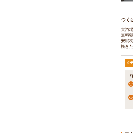
つく
大浴
無料
安眠枕
挽きた
ク
「