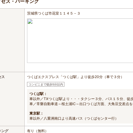
クセス・パーキング
茨城県つくば市花室１１４５－３
セス
つくばエクスプレス「つくば駅」より徒歩20分（車で３分）
コンビニまで徒歩5分以内
つくば駅：
車以外／TXつくば駅より・・・タクシー３分、バス１５分、徒
車／常磐自動車道～桜土浦IC～出口つくば方面、大角豆交差点
東京駅：
車以外／八重洲南口より高速バス（つくばセンター行）
キング
有り（無料）