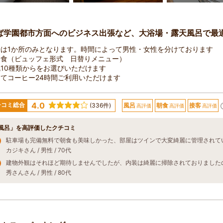
ば学園都市方面へのビジネス出張など、大浴場・露天風呂で最
場は1か所のみとなります。時間によって男性・女性を分けております
朝食（ビュッフェ形式 日替りメニュー）
10種類からをお選びいただけます
てコーヒー24時間ご利用いただけます
4.0
チコミ総合
(336件)
風呂
朝食
接客
高評価
高評価
高評価
風呂」を高評価したクチコミ
カジキさん / 男性 / 70代
秀さんさん / 男性 / 80代