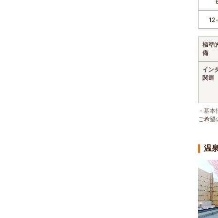
12
標準
備
イン
関連
・基本
ご希望
温