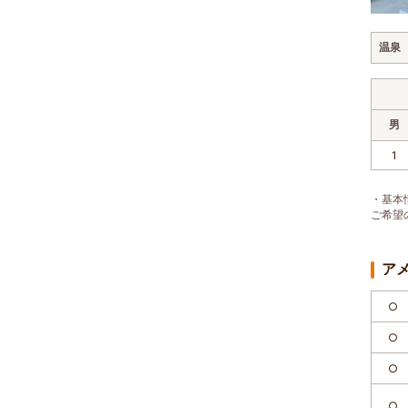
温泉
男
1
・基本
ご希望
ア
○
○
○
○