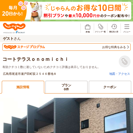
じゃらん
ゲスト
さん
お得な特典をみる
コートテラスｏｎｏｍｉｃｈｉ
有効クチコミ数に達していないためクチコミ評価は表示しておりません。
広島県尾道市瀬戸田町荻２５４６番地８
地図・アクセス
プラン
施設情報
クーポン
0件