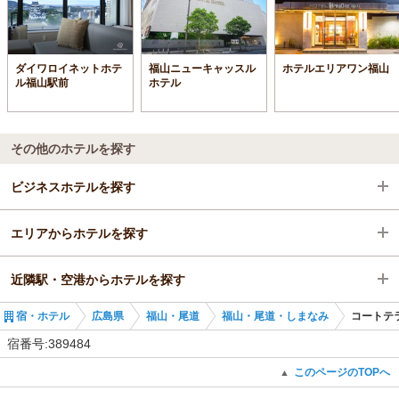
ダイワロイネットホテ
福山ニューキャッスル
ホテルエリアワン福山
ル福山駅前
ホテル
その他のホテルを探す
ビジネスホテルを探す
エリアからホテルを探す
広島県
近隣駅・空港からホテルを探す
福山・尾道
広島県
宿・ホテル
広島県
福山・尾道
福山・尾道・しまなみ
コートテ
福山・尾道
忠海駅
宿番号:389484
安芸長浜駅
このページのTOPへ
▲