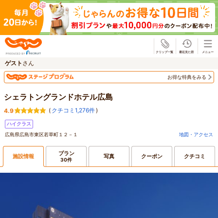
じゃらん
ゲスト
さん
お得な特典をみる
シェラトングランドホテル広島
(
クチコミ1,276件
)
4.9
ハイクラス
広島県広島市東区若草町１２－１
地図・アクセス
プラン
施設情報
写真
クーポン
クチコミ
30件