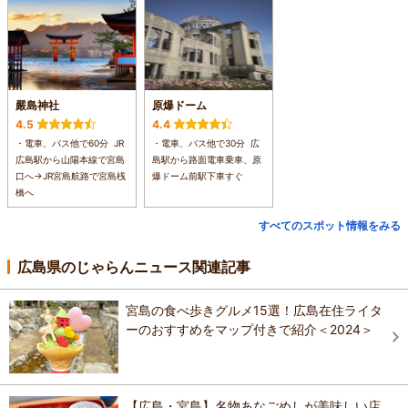
嚴島神社
原爆ドーム
4.5
4.4
・電車、バス他で60分 JR
・電車、バス他で30分 広
広島駅から山陽本線で宮島
島駅から路面電車乗車、原
口へ→JR宮島航路で宮島桟
爆ドーム前駅下車すぐ
橋へ
すべてのスポット情報をみる
広島県のじゃらんニュース関連記事
宮島の食べ歩きグルメ15選！広島在住ライタ
ーのおすすめをマップ付きで紹介＜2024＞
【広島・宮島】名物あなごめしが美味しい店