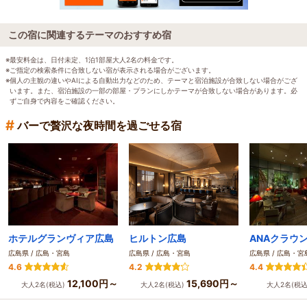
この宿に関連するテーマのおすすめ宿
※最安料金は、日付未定、1泊1部屋大人2名の料金です。
※ご指定の検索条件に合致しない宿が表示される場合がございます。
※個人の主観の違いやAIによる自動出力などのため、テーマと宿泊施設が合致しない場合がござ
います。また、宿泊施設の一部の部屋・プランにしかテーマが合致しない場合があります。必
ずご自身で内容をご確認ください。
#
バーで贅沢な夜時間を過ごせる宿
ホテルグランヴィア広島
ヒルトン広島
広島県 / 広島・宮島
広島県 / 広島・宮島
広島県 / 広島・宮
4.6
4.2
4.4
12,100円～
15,690円～
大人2名(税込)
大人2名(税込)
大人2名(税込