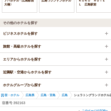
アパホテル〈広島駅前
広島ワシントンホテル
ＫＯＫＯ ＨＯＴＥ
大橋〉
Ｌ 広島駅前
その他のホテルを探す
ビジネスホテルを探す
旅館・高級ホテルを探す
広島県
エリアからホテルを探す
広島・宮島
広島県
近隣駅・空港からホテルを探す
広島
広島県
ホテルグループから探す
広島駅
広島・宮島
広島駅
宿・ホテル
広島県
広島・宮島
広島
シェラトングランドホテル
広島
広島駅
全国のオリエンタルホテルズ＆リゾーツ
宿番号:392163
広島駅
稲荷町駅
広島のオリエンタルホテルズ＆リゾーツ
このページのTOPへ
▲