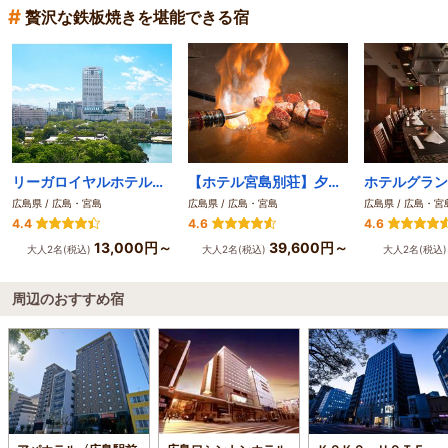
#
贅沢な鉄板焼きを堪能できる宿
リーガロイヤルホテル広島
【ホテル宮島別荘】夕陽と海を望む畳温泉と、地産地消の欧風料理
ホテルグラン
広島県 / 広島・宮島
広島県 / 広島・宮島
広島県 / 広島・宮
4.4
4.6
4.6
13,000円～
39,600円～
大人2名(税込)
大人2名(税込)
大人2名(税込
周辺のおすすめ宿