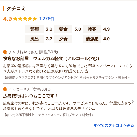
クチコミ
4.9
1,276件
部屋
5.0
朝食
5.0
接客
4.9
風呂
3.7
夕食
-
清潔感
4.9
チャリおやじさん (男性/60代)
快適なお部屋 ウェルカム軽食（アルコール含む）
お部屋の清潔感には不満なく嫌な匂いも皆無でした 部屋のスペースについても
２人がストレスなく動ける広さがあり満足でした 当…
【高層階クラブフロア】専用クラブラウンジアクセス付き ゆったりステイプラン ＜朝食付＞
うっつーさん (女性/50代)
広島旅行はいつもここです！
広島旅行の時は、我が家はここ一択です。サービスはもちろん、部屋の広さや
清潔感も言う事なしです。 水回りは外資系のデザイン…
【ゆったり35平米以上】 デラックスルーム宿泊プラン ＜朝食付＞
すべてのクチコミをみる