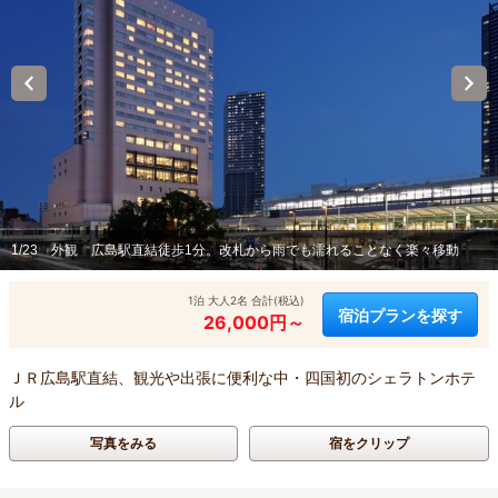
1/23
外観 広島駅直結徒歩1分。改札から雨でも濡れることなく楽々移動
1泊 大人2名 合計(税込)
宿泊プランを探す
26,000円～
ＪＲ広島駅直結、観光や出張に便利な中・四国初のシェラトンホテ
ル
写真をみる
宿をクリップ