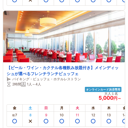
【ビール・ワイン・カクテル各種飲み放題付き】メインディッ
シュが選べるフレンチランチビュッフェ
バイキング・ビュッフェ・ホテルレストラン
2時間
1人～4人
オンラインカード決済専用
大人１名
5,000
円～
金
土
日
月
火
水
木
金
7
8
9
10
11
12
13
14
8/