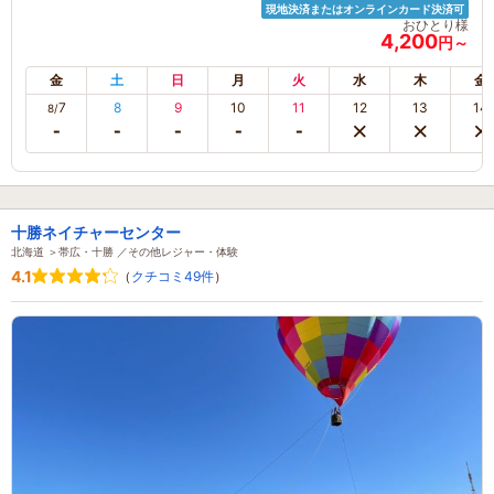
現地決済またはオンラインカード決済可
おひとり様
4,200
円～
金
土
日
月
火
水
木
金
7
8
9
10
11
12
13
14
8/
十勝ネイチャーセンター
北海道 ＞帯広・十勝 ／その他レジャー・体験
4.1
（
クチコミ49件
）