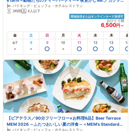
e farm ~動物たちのティーパーティー~ 夜更かしVer.／カクテ
バイキング・ビュッフェ・ホテルレストラン
ル×モクテル充実の120分フリーフロー
2時間
4人以下
現地決済またはオンラインカード決済可
おひとり様
6,500
円～
金
土
日
月
火
水
木
金
7
8
9
10
11
12
13
14
8/
【ビアテラス／90分フリーフロー×お料理6品】Beer Terrace
MEM 2026 ～ふたつおいしい夏の洋食～＜MEM’s Standardコ
バイキング・ビュッフェ・ホテルレストラン
ース＞