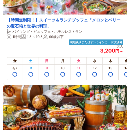
【時間無制限！】スイーツ＆ランチブッフェ「メロンとベリー
の宝石箱と世界の料理」
バイキング・ビュッフェ・ホテルレストラン
1時間
1人～10人
99歳以下
現地決済またはオンラインカード決済可
大人
3,200
円～
金
土
日
月
火
水
木
金
7
8
9
10
11
12
13
14
8/