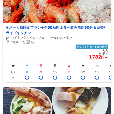
※お一人様限定プラン※全50品以上食べ飲み放題90分＆日替り
ライブキッチン
バイキング・ビュッフェ・ホテルレストラン
1時間30分
1人
オンラインカード決済専用
大人
1,980円～
1,782
円～
金
土
日
月
火
水
木
金
7
8
9
10
11
12
13
14
8/