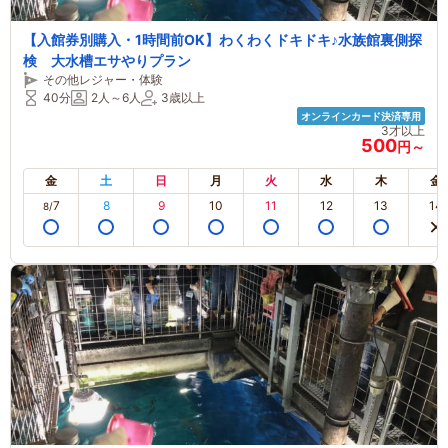
【入館券別購入・1時間前OK】わくわくドキドキ♪水族館裏側探
検 大水槽エサやりプラン
その他レジャー・体験
40分
2人～6人
3歳以上
オンラインカード決済専用
3才以上
500
円～
金
土
日
月
火
水
木
金
7
8
9
10
11
12
13
14
8/