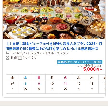
【土日祝】朝食ビュッフェ付き日帰り温泉入浴プラン2026～時
間無制限で150種類以上の品目を楽しめる♪タオル無料貸出◎
バイキング・ビュッフェ・ホテルレストラン
3時間
1人～10人
現地決済またはオンラインカード決済可
大人（中学生以上）
5,000
円～
金
土
日
月
火
水
木
金
7
8
9
10
11
12
13
14
8/