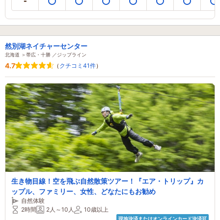
然別湖ネイチャーセンター
北海道 ＞帯広・十勝 ／ジップライン
4.7
（
クチコミ41件
）
生き物目線！空を飛ぶ自然散策ツアー！『エア・トリップ』カ
ップル、ファミリー、女性、どなたにもお勧め
自然体験
2時間
2人～10人
10歳以上
現地決済またはオンラインカード決済可