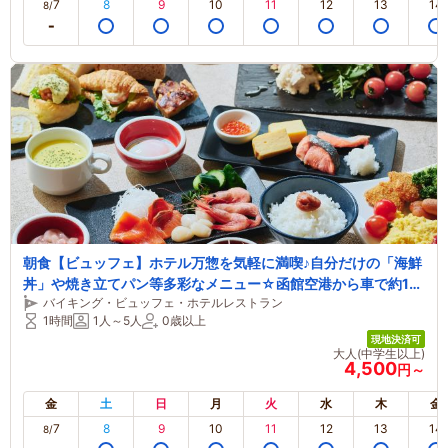
7
8
9
10
11
12
13
14
8/
朝食【ビュッフェ】ホテル万惣を気軽に満喫♪自分だけの「海鮮
丼」や焼き立てパン等多彩なメニュー☆函館空港から車で約10
バイキング・ビュッフェ・ホテルレストラン
分！0～2歳無料！ファミリー、友達、カップルにオススメ
1時間
1人～5人
0歳以上
現地決済可
大人(中学生以上)
4,500
円～
金
土
日
月
火
水
木
金
7
8
9
10
11
12
13
14
8/