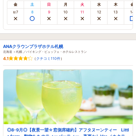
金
土
日
月
火
水
木
金
7
8
9
10
11
12
13
14
8/
ANAクラウンプラザホテル札幌
北海道 ＞札幌 ／バイキング・ビュッフェ・ホテルレストラン
4.1
（
クチコミ110件
）
◎8-9月◎【夜景一望☆窓側席確約】アフタヌーンティー Littl