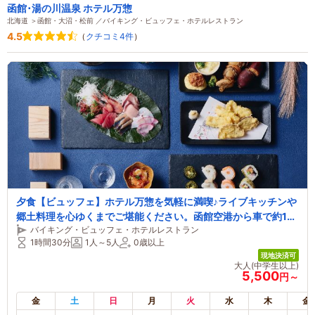
函館･湯の川温泉 ホテル万惣
北海道 ＞函館・大沼・松前 ／バイキング・ビュッフェ・ホテルレストラン
4.5
（
クチコミ4件
）
夕食【ビュッフェ】ホテル万惣を気軽に満喫♪ライブキッチンや
郷土料理を心ゆくまでご堪能ください。函館空港から車で約10
バイキング・ビュッフェ・ホテルレストラン
分！0～2歳無料！ファミリー、友達、カップルにオススメ
1時間30分
1人～5人
0歳以上
現地決済可
大人(中学生以上)
5,500
円～
金
土
日
月
火
水
木
金