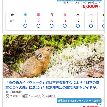
大人・こども(小学4年生以上)
6,000
円～
金
土
日
月
火
水
木
金
7
8
9
10
11
12
13
14
8/
『苔の森ガイドウォーク』◎日本蘚苔類学会により『日本の貴
重なコケの森』に選ばれた然別湖周辺の風穴地帯をガイドがご
自然体験
案内します。カップル、ファミリー、女性、初めての方も安心
2時間30分
1人～6人
7歳以上
です
現地決済またはオンラインカード決済可
大人