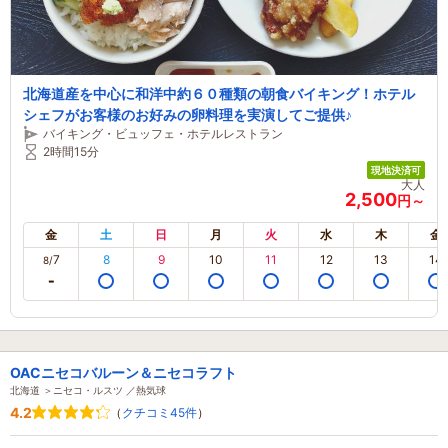
北海道産を中心に和洋中約６０種類の朝食バイキング！ホテル
シェフがお客様のお好みの卵料理を実演してご提供♪
バイキング・ビュッフェ・ホテルレストラン
2時間15分
現地決済可
大人
2,500
円～
金
土
日
月
火
水
木
金
7
8
9
10
11
12
13
14
8/
OACニセコバルーン＆ニセコラフト
北海道 ＞ニセコ・ルスツ ／熱気球
4.2
（
クチコミ45件
）