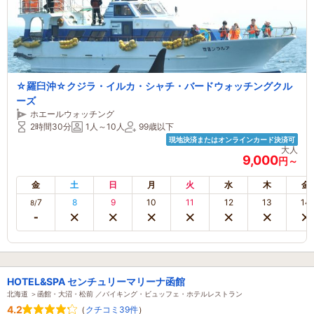
☆羅臼沖☆クジラ・イルカ・シャチ・バードウォッチングクル
ーズ
ホエールウォッチング
2時間30分
1人～10人
99歳以下
現地決済またはオンラインカード決済可
大人
9,000
円～
金
土
日
月
火
水
木
金
7
8
9
10
11
12
13
14
8/
HOTEL&SPA センチュリーマリーナ函館
北海道 ＞函館・大沼・松前 ／バイキング・ビュッフェ・ホテルレストラン
4.2
（
クチコミ39件
）