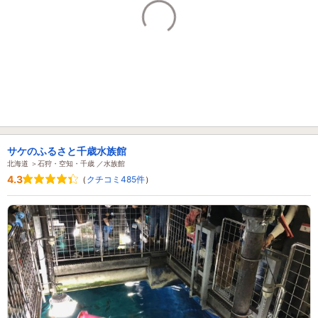
サケのふるさと千歳水族館
北海道 ＞石狩・空知・千歳 ／水族館
4.3
（
クチコミ485件
）