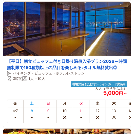
【平日】朝食ビュッフェ付き日帰り温泉入浴プラン2026～時間
無制限で150種類以上の品目を楽しめる♪タオル無料貸出◎
バイキング・ビュッフェ・ホテルレストラン
3時間
1人～10人
現地決済またはオンラインカード決済可
大人（中学生以上）
5,000
円～
金
土
日
月
火
水
木
金
7
8
9
10
11
12
13
14
8/