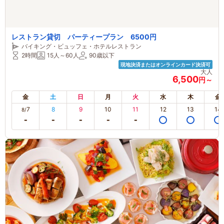
レストラン貸切 パーティープラン 6500円
バイキング・ビュッフェ・ホテルレストラン
2時間
15人～60人
90歳以下
現地決済またはオンラインカード決済可
大人
6,500
円～
金
土
日
月
火
水
木
金
7
8
9
10
11
12
13
14
8/