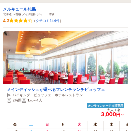
メルキュール札幌
北海道 ＞札幌 ／その他レジャー・体験
4.3
（
クチコミ144件
）
メインディッシュが選べるフレンチランチビュッフェ
バイキング・ビュッフェ・ホテルレストラン
2時間
1人～4人
オンラインカード決済専用
大人１名
3,000
円～
金
土
日
月
火
水
木
金