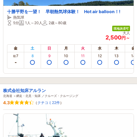
十勝平野を一望！ 早朝熱気球体験！ Hot air balloon！!
熱気球
5分
1人～20人
2歳～80歳
現地決済可
大人
2,500
円～
金
土
日
月
火
水
木
金
7
8
9
10
11
12
13
14
8/
株式会社知床アルラン
北海道 ＞網走・北見・知床 ／クルーズ・クルージング
4.3
（
クチコミ22件
）