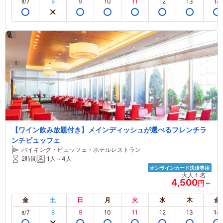
7
8
9
10
11
12
13
14
8/
【ワイン飲み放題付き】メインディッシュが選べるフレンチラ
ンチビュッフェ
バイキング・ビュッフェ・ホテルレストラン
2時間
1人～4人
オンラインカード決済専用
大人１名
4,500
円～
金
土
日
月
火
水
木
金
7
8
9
10
11
12
13
14
8/