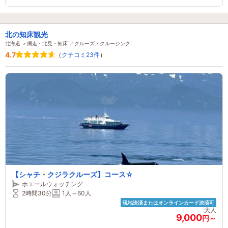
北の知床観光
北海道 ＞網走・北見・知床 ／クルーズ・クルージング
4.7
（
クチコミ23件
）
【シャチ・クジラクルーズ】コース☆
ホエールウォッチング
2時間30分
1人～60人
現地決済またはオンラインカード決済可
大人
9,000
円～