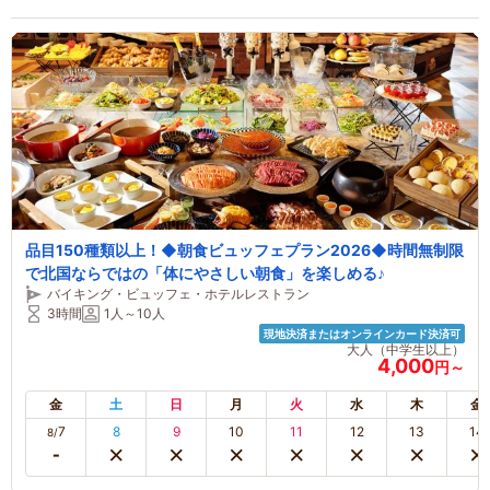
品目150種類以上！◆朝食ビュッフェプラン2026◆時間無制限
で北国ならではの「体にやさしい朝食」を楽しめる♪
バイキング・ビュッフェ・ホテルレストラン
3時間
1人～10人
現地決済またはオンラインカード決済可
大人（中学生以上）
4,000
円～
金
土
日
月
火
水
木
金
7
8
9
10
11
12
13
14
8/