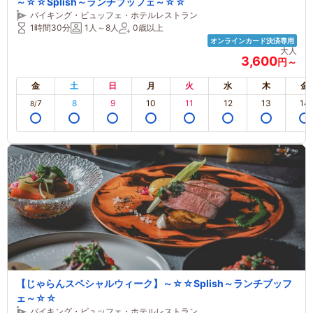
～☆☆Splish～ランチブッフェ～☆☆
バイキング・ビュッフェ・ホテルレストラン
1時間30分
1人～8人
0歳以上
オンラインカード決済専用
大人
3,600
円～
金
土
日
月
火
水
木
金
7
8
9
10
11
12
13
14
8/
【じゃらんスペシャルウィーク】～☆☆Splish～ランチブッフ
ェ～☆☆
バイキング・ビュッフェ・ホテルレストラン