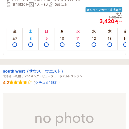
1時間30分
1人～8人
0歳以上
オンラインカード決済専用
大人
3,600円～
3,420
円～
金
土
日
月
火
水
木
金
7
8
9
10
11
12
13
14
8/
south west（サウス ウエスト）
北海道 ＞札幌 ／バイキング・ビュッフェ・ホテルレストラン
4.2
（
クチコミ158件
）