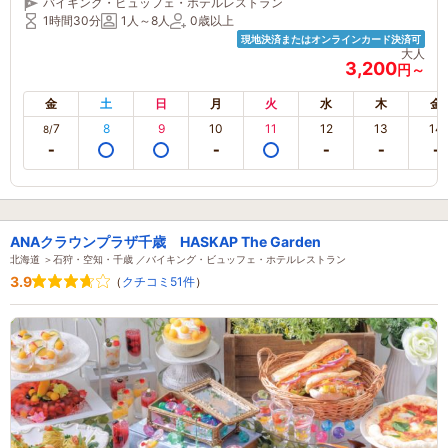
バイキング・ビュッフェ・ホテルレストラン
1時間30分
1人～8人
0歳以上
現地決済またはオンラインカード決済可
大人
3,200
円～
金
土
日
月
火
水
木
金
7
8
9
10
11
12
13
14
8/
ANAクラウンプラザ千歳 HASKAP The Garden
北海道 ＞石狩・空知・千歳 ／バイキング・ビュッフェ・ホテルレストラン
3.9
（
クチコミ51件
）