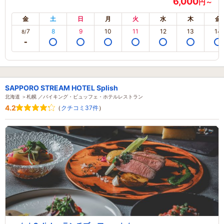
6,000
円～
金
土
日
月
火
水
木
金
7
8
9
10
11
12
13
14
8/
SAPPORO STREAM HOTEL Splish
北海道 ＞札幌 ／バイキング・ビュッフェ・ホテルレストラン
4.2
（
クチコミ37件
）