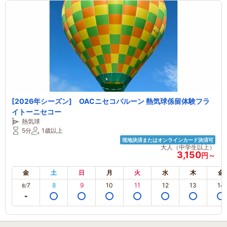
[2026年シーズン] OACニセコバルーン 熱気球係留体験フラ
イトーニセコー
熱気球
5分
1歳以上
現地決済またはオンラインカード決済可
大人（中学生以上）
3,150
円～
金
土
日
月
火
水
木
金
7
8
9
10
11
12
13
14
8/