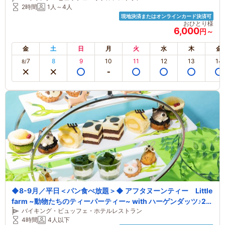
2時間
1人～4人
現地決済またはオンラインカード決済可
おひとり様
6,000
円～
金
土
日
月
火
水
木
金
7
8
9
10
11
12
13
14
8/
◆8-9月／平日＜パン食べ放題＞◆ アフタヌーンティー Little
farm ~動物たちのティーパーティー~ with ハーゲンダッツ♪26
バイキング・ビュッフェ・ホテルレストラン
階のスカイラウンジで非日常なひと時を◎
4時間
4人以下