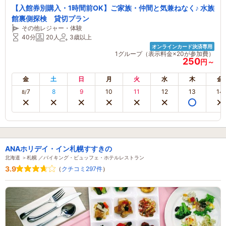
【入館券別購入・1時間前OK】ご家族・仲間と気兼ねなく♪ 水族
館裏側探検 貸切プラン
その他レジャー・体験
40分
20人
3歳以上
オンラインカード決済専用
1グループ（表示料金×20が参加費）
250
円～
金
土
日
月
火
水
木
金
7
8
9
10
11
12
13
14
8/
ANAホリデイ・イン札幌すすきの
北海道 ＞札幌 ／バイキング・ビュッフェ・ホテルレストラン
3.9
（
クチコミ297件
）