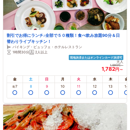
割引でお得にランチ♪全部で５０種類！食べ飲み放題90分＆日
替わりライブキッチン！
バイキング・ビュッフェ・ホテルレストラン
1時間30分
2人以上
現地決済またはオンラインカード決済可
大人
1,980円～
1,782
円～
金
土
日
月
火
水
木
金
7
8
9
10
11
12
13
14
8/