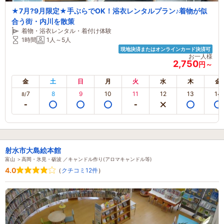
★7月?9月限定★手ぶらでOK！浴衣レンタルプラン♪着物が似
合う街・内川を散策
着物・浴衣レンタル・着付け体験
1時間
1人～5人
現地決済またはオンラインカード決済可
お一人様
2,750
円～
金
土
日
月
火
水
木
金
7
8
9
10
11
12
13
14
8/
射水市大島絵本館
富山 ＞高岡・氷見・砺波 ／キャンドル作り(アロマキャンドル等)
4.0
（
クチコミ12件
）