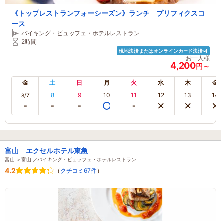
《トップレストランフォーシーズン》ランチ プリフィクスコ
ース
バイキング・ビュッフェ・ホテルレストラン
2時間
現地決済またはオンラインカード決済可
お一人様
4,200
円～
金
土
日
月
火
水
木
金
7
8
9
10
11
12
13
14
8/
富山 エクセルホテル東急
富山 ＞富山 ／バイキング・ビュッフェ・ホテルレストラン
4.2
（
クチコミ67件
）