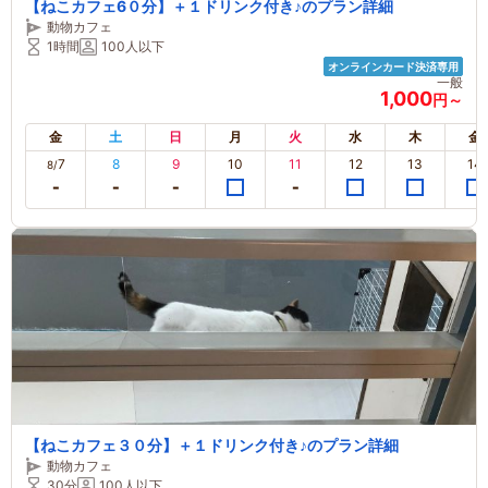
【ねこカフェ6０分】＋１ドリンク付き♪のプラン詳細
動物カフェ
1時間
100人以下
オンラインカード決済専用
一般
1,000
円～
金
土
日
月
火
水
木
金
7
8
9
10
11
12
13
14
8/
【ねこカフェ３０分】＋１ドリンク付き♪のプラン詳細
動物カフェ
30分
100人以下