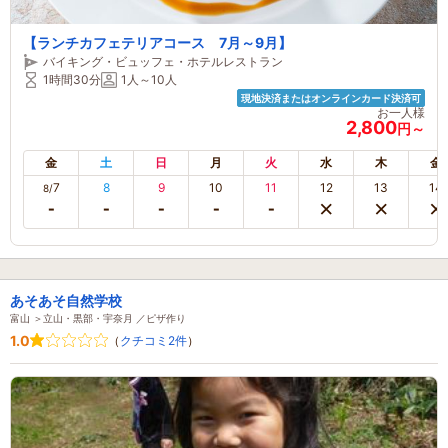
【ランチカフェテリアコース 7月～9月】
バイキング・ビュッフェ・ホテルレストラン
1時間30分
1人～10人
現地決済またはオンラインカード決済可
お一人様
2,800
円～
金
土
日
月
火
水
木
金
7
8
9
10
11
12
13
14
8/
あそあそ自然学校
富山 ＞立山・黒部・宇奈月 ／ピザ作り
1.0
（
クチコミ2件
）