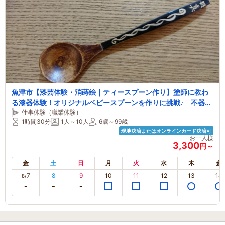
魚津市【漆芸体験・消蒔絵｜ティースプーン作り】塗師に教わ
る漆器体験！オリジナルベビースプーンを作りに挑戦♪ 不器用
仕事体験（職業体験）
でも出来る漆芸体験です！ファミリーにおすすめ★
1時間30分
1人～10人
6歳～99歳
現地決済またはオンラインカード決済可
お一人様
3,300
円～
金
土
日
月
火
水
木
金
7
8
9
10
11
12
13
14
8/