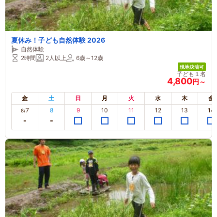
夏休み！子ども自然体験 2026
自然体験
2時間
2人以上
6歳～12歳
現地決済可
子ども１名
4,800
円～
金
土
日
月
火
水
木
金
7
8
9
10
11
12
13
14
8/