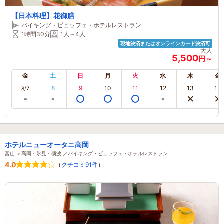
【日本料理】花御膳
バイキング・ビュッフェ・ホテルレストラン
1時間30分
1人～4人
現地決済またはオンラインカード決済可
大人
5,500
円～
金
土
日
月
火
水
木
金
7
8
9
10
11
12
13
14
8/
ホテルニューオータニ高岡
富山 ＞高岡・氷見・砺波 ／バイキング・ビュッフェ・ホテルレストラン
4.0
（
クチコミ91件
）