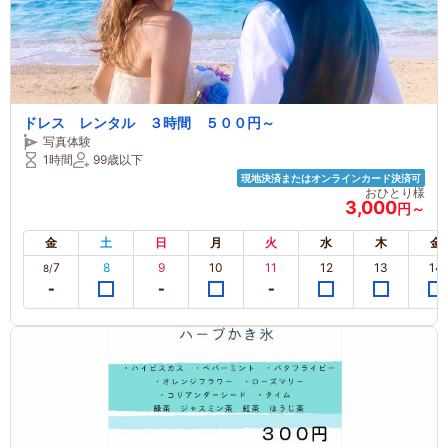
ドレス レンタル ３時間 ５００円～
写真体験
1時間
99歳以下
現地決済またはオンラインカード決済可
おひとり様
3,000
円～
金
土
日
月
火
水
木
金
7
8
9
10
11
12
13
14
8/