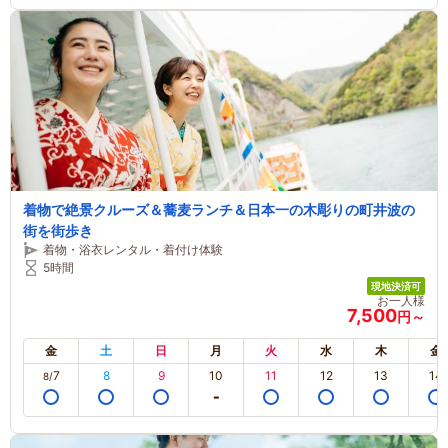
着物で絶景クルーズ＆蕎麦ランチ＆日本一の木彫りの町井波の
街を街歩き
着物・浴衣レンタル・着付け体験
5時間
現地決済可
お一人様
7,500
円～
金
土
日
月
火
水
木
金
7
8
9
10
11
12
13
14
8/