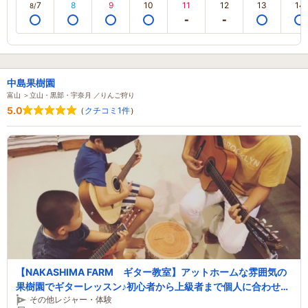
7
8
9
10
11
12
13
14
8/
中島果樹園
富山 ＞立山・黒部・宇奈月 ／りんご狩り
5.0
（
クチコミ1件
）
【NAKASHIMA FARM ギター教室】アットホームな雰囲気の
果樹園でギターレッスン♪初心者から上級者まで個人に合わせて
その他レジャー・体験
丁寧に指導致します！！