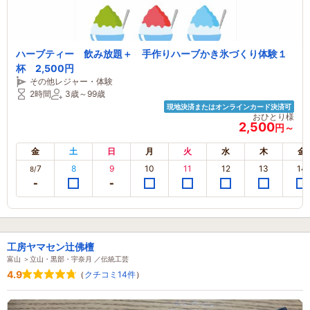
ハーブティー 飲み放題＋ 手作りハーブかき氷づくり体験１
杯 2,500円
その他レジャー・体験
2時間
3歳～99歳
現地決済またはオンラインカード決済可
おひとり様
2,500
円～
金
土
日
月
火
水
木
金
7
8
9
10
11
12
13
14
8/
工房ヤマセン辻佛檀
富山 ＞立山・黒部・宇奈月 ／伝統工芸
4.9
（
クチコミ14件
）