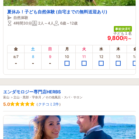
夏休み！子ども自然体験 (自宅までの無料送迎あり)
自然体験
4時間30分
2人～4人
6歳～12歳
事前決済可
子ども１名
9,800
円～
金
土
日
月
火
水
木
金
7
8
9
10
11
12
13
14
8/
エンダモロジー専門店HERBS
富山 ＞立山・黒部・宇奈月 ／その他風呂・スパ・サロン
5.0
（
クチコミ2件
）