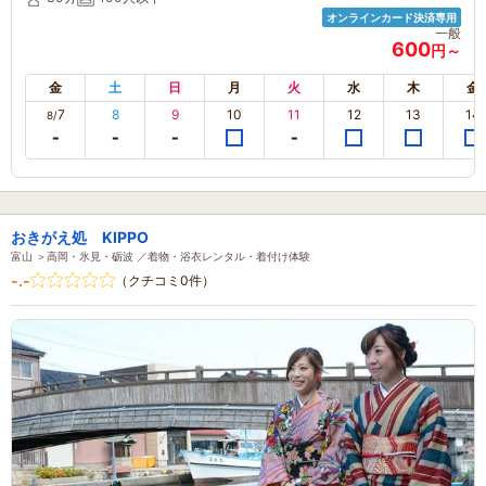
オンラインカード決済専用
一般
600
円～
金
土
日
月
火
水
木
金
7
8
9
10
11
12
13
14
8/
おきがえ処 KIPPO
富山 ＞高岡・氷見・砺波 ／着物・浴衣レンタル・着付け体験
-.-
（クチコミ0件）