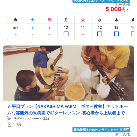
現地決済またはオンラインカード決済可
お一人様
5,000
円～
金
土
日
月
火
水
木
金
7
8
9
10
11
12
13
14
8/
☆平日プラン【NAKASHIMA FARM ギター教室】アットホー
ムな雰囲気の果樹園でギターレッスン♪初心者から上級者まで個
その他レジャー・体験
人に合わせて丁寧に指導致します！！
30分
現地決済またはオンラインカード決済可
お一人様