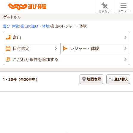
メニュー
行きたい
ゲスト
さん
遊び･体験
富山の遊び・体験
富山のレジャー・体験
富山
日付未定
レジャー・体験
こだわり条件を追加する
地図表示
並び替え
1 - 20件
（全30件中）