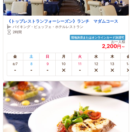
《トップレストランフォーシーズン》ランチ マダムコース
バイキング・ビュッフェ・ホテルレストラン
2時間
現地決済またはオンラインカード決済可
お一人様
2,200
円～
金
土
日
月
火
水
木
金
7
8
9
10
11
12
13
14
8/