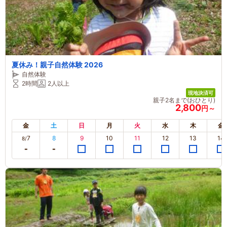
夏休み！親子自然体験 2026
自然体験
2時間
2人以上
現地決済可
親子2名まで(おひとり)
2,800
円～
金
土
日
月
火
水
木
金
7
8
9
10
11
12
13
14
8/