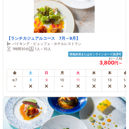
【ランチカジュアルコース 7月～9月】
バイキング・ビュッフェ・ホテルレストラン
1時間30分
1人～10人
現地決済またはオンラインカード決済可
お一人様
3,800
円～
金
土
日
月
火
水
木
金
7
8
9
10
11
12
13
14
8/