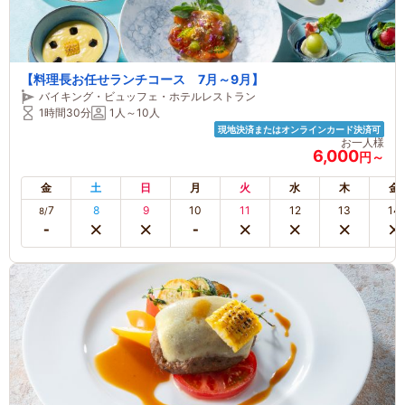
【料理長お任せランチコース 7月～9月】
バイキング・ビュッフェ・ホテルレストラン
1時間30分
1人～10人
現地決済またはオンラインカード決済可
お一人様
6,000
円～
金
土
日
月
火
水
木
金
7
8
9
10
11
12
13
14
8/