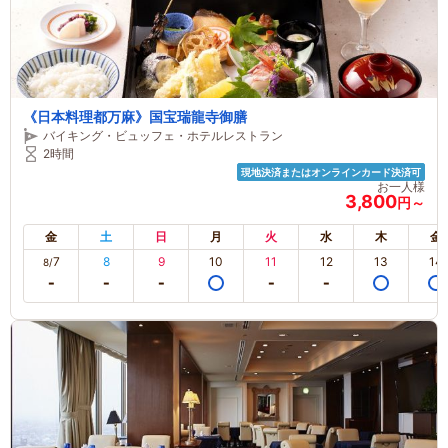
《日本料理都万麻》国宝瑞龍寺御膳
バイキング・ビュッフェ・ホテルレストラン
2時間
現地決済またはオンラインカード決済可
お一人様
3,800
円～
金
土
日
月
火
水
木
金
7
8
9
10
11
12
13
14
8/