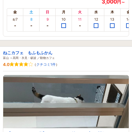
3,000
円～
金
土
日
月
火
水
木
金
7
8
9
10
11
12
13
14
8/
ねこカフェ もふもふかん
富山 ＞高岡・氷見・砺波 ／動物カフェ
4.0
（
クチコミ1件
）