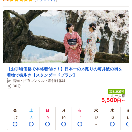
【お手頃価格で本格着付け！】日本一の木彫りの町井波の街を
着物で街歩き【スタンダードプラン】
着物・浴衣レンタル・着付け体験
30分
現地決済可
お一人様
5,500
円～
金
土
日
月
火
水
木
金
7
8
9
10
11
12
13
14
8/