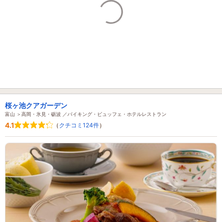
桜ヶ池クアガーデン
富山 ＞高岡・氷見・砺波 ／バイキング・ビュッフェ・ホテルレストラン
4.1
（
クチコミ124件
）