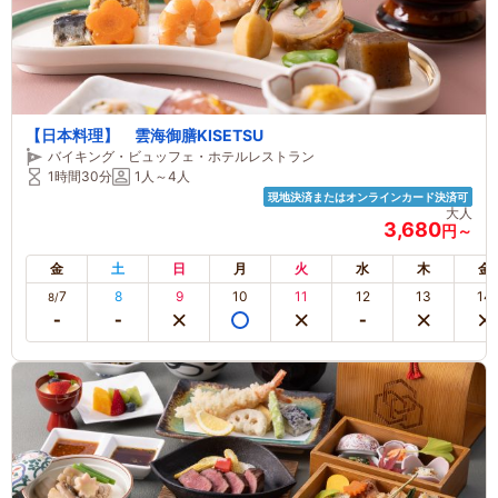
【日本料理】 雲海御膳KISETSU
バイキング・ビュッフェ・ホテルレストラン
1時間30分
1人～4人
現地決済またはオンラインカード決済可
大人
3,680
円～
金
土
日
月
火
水
木
金
7
8
9
10
11
12
13
14
8/