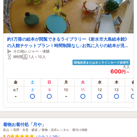
約1万冊の絵本が閲覧できるライブラリー《射水市大島絵本館》
の入館チケットプラン！時間制限なし♪お気に入りの絵本が見つ
その他レジャー・体験
かるはず！大人も子供も楽しめる屋内遊び場です。ファミリー
8時間
1人～10人
におすすめ★
現地決済またはオンラインカード決済可
大人
600
円～
金
土
日
月
火
水
木
金
7
8
9
10
11
12
13
14
8/
着物お着付処「月や」
富山 ＞高岡・氷見・砺波 ／着物・浴衣レンタル・着付け体験
5.0
（
クチコミ1件
）