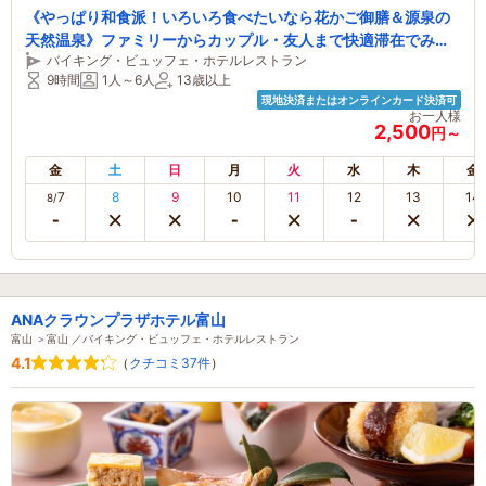
《やっぱり和食派！いろいろ食べたいなら花かご御膳＆源泉の
天然温泉》ファミリーからカップル・友人まで快適滞在でみん
バイキング・ビュッフェ・ホテルレストラン
な大満足♪セット価格でお得に利用可能！
9時間
1人～6人
13歳以上
現地決済またはオンラインカード決済可
お一人様
2,500
円～
金
土
日
月
火
水
木
金
7
8
9
10
11
12
13
14
8/
ANAクラウンプラザホテル富山
富山 ＞富山 ／バイキング・ビュッフェ・ホテルレストラン
4.1
（
クチコミ37件
）