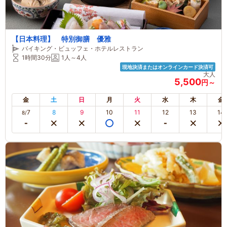
【日本料理】 特別御膳 優雅
バイキング・ビュッフェ・ホテルレストラン
1時間30分
1人～4人
現地決済またはオンラインカード決済可
大人
5,500
円～
金
土
日
月
火
水
木
金
7
8
9
10
11
12
13
14
8/