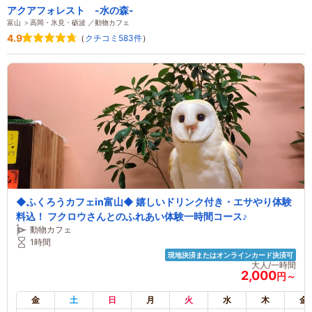
アクアフォレスト -水の森-
富山 ＞高岡・氷見・砺波 ／動物カフェ
4.9
（
クチコミ583件
）
◆ふくろうカフェin富山◆ 嬉しいドリンク付き・エサやり体験
料込！ フクロウさんとのふれあい体験一時間コース♪
動物カフェ
1時間
現地決済またはオンラインカード決済可
大人/一時間
2,000
円～
金
土
日
月
火
水
木
金