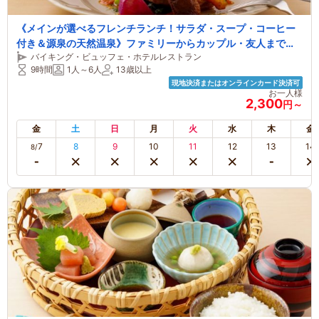
《メインが選べるフレンチランチ！サラダ・スープ・コーヒー
付き＆源泉の天然温泉》ファミリーからカップル・友人まで快
バイキング・ビュッフェ・ホテルレストラン
適滞在でみんな大満足♪セット価格でお得に利用可能！
9時間
1人～6人
13歳以上
現地決済またはオンラインカード決済可
お一人様
2,300
円～
金
土
日
月
火
水
木
金
7
8
9
10
11
12
13
14
8/