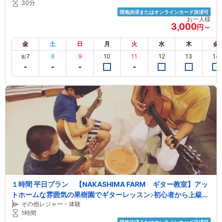
30分
現地決済またはオンラインカード決済可
お一人様
3,000
円～
金
土
日
月
火
水
木
金
7
8
9
10
11
12
13
14
8/
１時間 平日プラン 【NAKASHIMA FARM ギター教室】アッ
トホームな雰囲気の果樹園でギターレッスン♪初心者から上級者
その他レジャー・体験
まで個人に合わせて丁寧に指導致します！
1時間