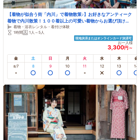
【着物が似合う街「内川」で着物散策♪】お好きなアンティーク
着物で内川散策！１００着以上の可愛い着物からお選び頂けま
着物・浴衣レンタル・着付け体験
す♪手ぶらでＯＫ！草履や巾着も全てコミコミです！
1時間
1人～5人
現地決済またはオンラインカード決済可
お一人様
3,300
円～
金
土
日
月
火
水
木
金
7
8
9
10
11
12
13
14
8/