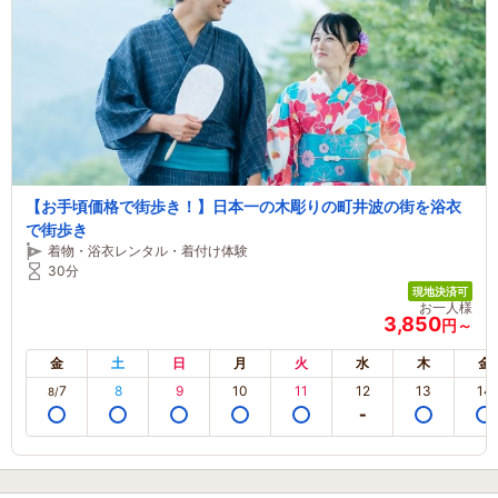
【お手頃価格で街歩き！】日本一の木彫りの町井波の街を浴衣
で街歩き
着物・浴衣レンタル・着付け体験
30分
現地決済可
お一人様
3,850
円～
金
土
日
月
火
水
木
金
7
8
9
10
11
12
13
14
8/