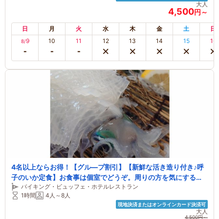
大人
4,500
円～
日
月
火
水
木
金
土
日
9
10
11
12
13
14
15
16
8/
4名以上ならお得！【グル―プ割引】【新鮮な活き造り付き♪呼
子のいか定食】お食事は個室でどうぞ。周りの方を気にする心
バイキング・ビュッフェ・ホテルレストラン
配もナシ！！~ファミリー・女性におすすめ~
1時間
4人～8人
現地決済またはオンラインカード決済可
大人
4,500円～