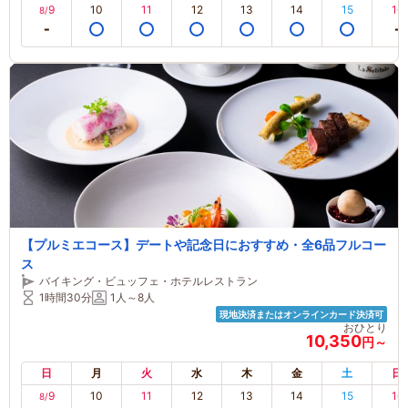
9
10
11
12
13
14
15
16
8/
【プルミエコース】デートや記念日におすすめ・全6品フルコー
ス
バイキング・ビュッフェ・ホテルレストラン
1時間30分
1人～8人
現地決済またはオンラインカード決済可
おひとり
10,350
円～
日
月
火
水
木
金
土
日
9
10
11
12
13
14
15
16
8/