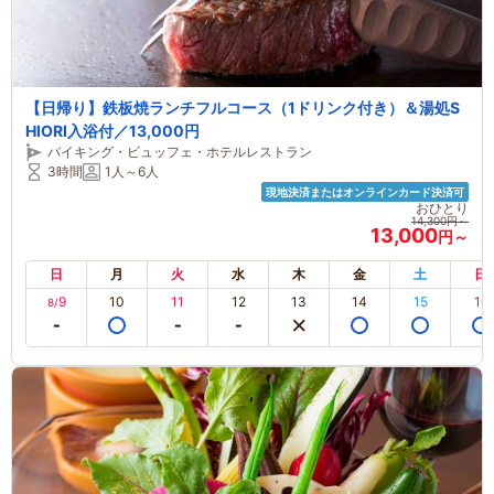
【日帰り】鉄板焼ランチフルコース（1ドリンク付き）＆湯処S
HIORI入浴付／13,000円
バイキング・ビュッフェ・ホテルレストラン
3時間
1人～6人
現地決済またはオンラインカード決済可
おひとり
14,300円～
13,000
円～
日
月
火
水
木
金
土
日
9
10
11
12
13
14
15
16
8/