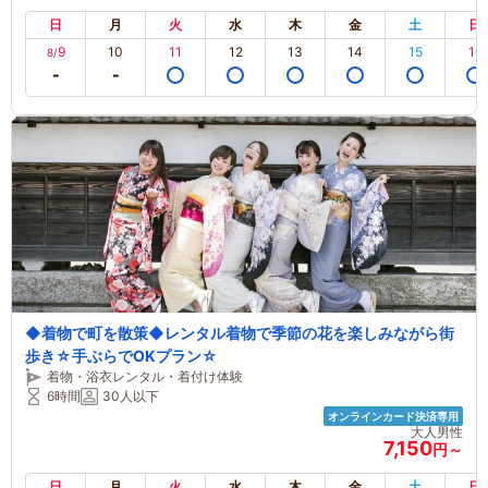
日
月
火
水
木
金
土
日
9
10
11
12
13
14
15
16
8/
◆着物で町を散策◆レンタル着物で季節の花を楽しみながら街
歩き☆手ぶらでOKプラン☆
着物・浴衣レンタル・着付け体験
6時間
30人以下
オンラインカード決済専用
大人男性
7,150
円～
日
月
火
水
木
金
土
日