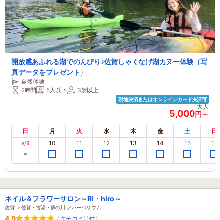
開放感あふれる湖でのんびり♪佐賀しゃくなげ湖カヌー体験（写
真データをプレゼント）
自然体験
2時間
5人以下
3歳以上
現地決済またはオンラインカード決済可
大人
5,000
円～
日
月
火
水
木
金
土
日
9
10
11
12
13
14
15
16
8/
ネイル＆フラワーサロン～Ri・hiro～
佐賀 ＞佐賀・古湯・熊の川 ／ハーバリウム
4.9
（
クチコミ11件
）