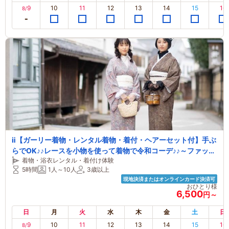
9
10
11
12
13
14
15
16
8/
ⅱ【ガーリー着物・レンタル着物・着付・ヘアーセット付】手ぶ
らでOK♪♪レースを小物を使って着物で令和コーデ♪♪～ファッシ
着物・浴衣レンタル・着付け体験
ョン着物で巡る町さんぽ～
5時間
1人～10人
3歳以上
現地決済またはオンラインカード決済可
おひとり様
6,500
円～
日
月
火
水
木
金
土
日
9
10
11
12
13
14
15
16
8/