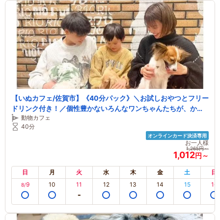
【いぬカフェ/佐賀市】《40分パック》＼お試しおやつとフリー
ドリンク付き！／個性豊かないろんなワンちゃんたちが、かわ
動物カフェ
いいしっぽをふりふりしながら今日もあなたとの素敵な出逢い
40分
を楽しみにお待ちしております
オンラインカード決済専用
お一人様
1,265円～
1,012
円～
日
月
火
水
木
金
土
日
9
10
11
12
13
14
15
16
8/