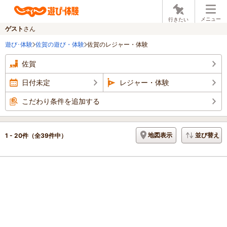
メニュー
行きたい
ゲスト
さん
遊び･体験
佐賀の遊び・体験
佐賀のレジャー・体験
佐賀
日付未定
レジャー・体験
こだわり条件を追加する
地図表示
並び替え
1 - 20件
（全39件中）