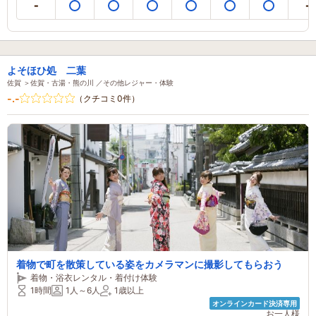
よそほひ処 二葉
佐賀 ＞佐賀・古湯・熊の川 ／その他レジャー・体験
-.-
（クチコミ0件）
着物で町を散策している姿をカメラマンに撮影してもらおう
着物・浴衣レンタル・着付け体験
1時間
1人～6人
1歳以上
オンラインカード決済専用
お一人様