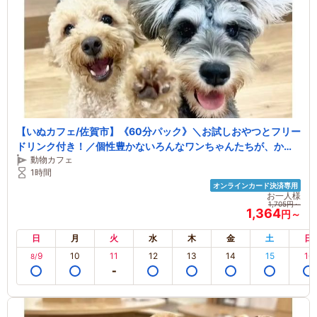
【いぬカフェ/佐賀市】《60分パック》＼お試しおやつとフリー
ドリンク付き！／個性豊かないろんなワンちゃんたちが、かわ
動物カフェ
いいしっぽをふりふりしながら今日もあなたとの素敵な出逢い
1時間
を楽しみにお待ちしております
オンラインカード決済専用
お一人様
1,705円～
1,364
円～
日
月
火
水
木
金
土
日
9
10
11
12
13
14
15
16
8/