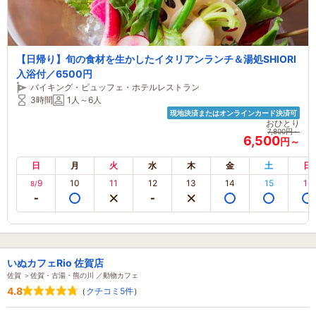
【日帰り】旬の食材を生かしたイタリアンランチ＆湯処SHIORI
入浴付／6500円
バイキング・ビュッフェ・ホテルレストラン
3時間
1人～6人
現地決済またはオンラインカード決済可
おひとり
7,800円～
6,500
円～
日
月
火
水
木
金
土
日
9
10
11
12
13
14
15
16
8/
いぬカフェRio 佐賀店
佐賀 ＞佐賀・古湯・熊の川 ／動物カフェ
4.8
（
クチコミ5件
）