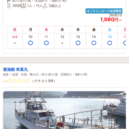
釣り(釣り堀・渓流釣り・海釣り等)
り・お子さまにオススメ！【所要時間：2時間】 _:*
2時間
1人～15人
5歳以上
オンラインカード決済専用
2時間/竿
1,980
円～
日
月
火
水
木
金
土
日
9
10
11
12
13
14
15
16
8/
遊漁船 幸真丸
佐賀 ＞佐賀・古湯・熊の川 ／釣り(釣り堀・渓流釣り・海釣り等)
-.-
（クチコミ0件）