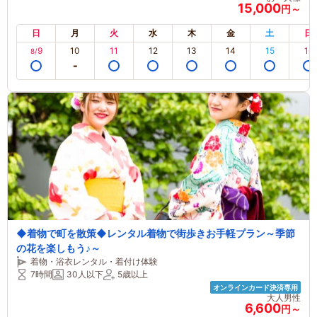
15,000
円～
日
月
火
水
木
金
土
日
9
10
11
12
13
14
15
16
8/
◆着物で町を散策◆レンタル着物で街歩きお手軽プラン～季節
の花を楽しもう♪～
着物・浴衣レンタル・着付け体験
7時間
30人以下
5歳以上
オンラインカード決済専用
大人男性
6,600
円～