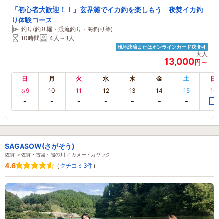
「初心者大歓迎！！」玄界灘でイカ釣を楽しもう 夜焚イカ釣
り体験コース
釣り(釣り堀・渓流釣り・海釣り等)
10時間
4人～8人
現地決済またはオンラインカード決済可
大人
13,000
円～
日
月
火
水
木
金
土
日
9
10
11
12
13
14
15
16
8/
SAGASOW(さがそう)
佐賀 ＞佐賀・古湯・熊の川 ／カヌー・カヤック
4.6
（
クチコミ3件
）