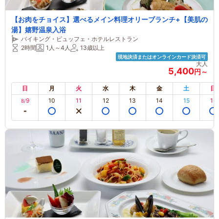
【お肉をチョイス】選べるメイン料理オリーブランチ+【美肌の
湯】嬉野温泉入浴
バイキング・ビュッフェ・ホテルレストラン
2時間
1人～4人
13歳以上
現地決済またはオンラインカード決済可
大人
5,400
円～
日
月
火
水
木
金
土
日
9
10
11
12
13
14
15
16
8/