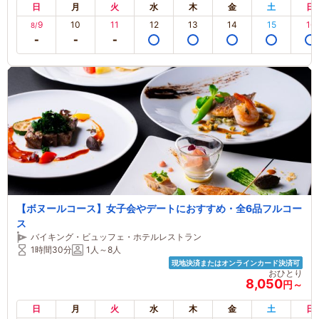
日
月
火
水
木
金
土
日
9
10
11
12
13
14
15
16
8/
【ボヌールコース】女子会やデートにおすすめ・全6品フルコー
ス
バイキング・ビュッフェ・ホテルレストラン
1時間30分
1人～8人
現地決済またはオンラインカード決済可
おひとり
8,050
円～
日
月
火
水
木
金
土
日