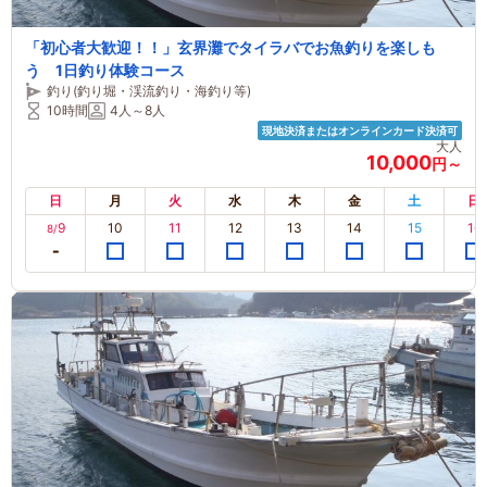
「初心者大歓迎！！」玄界灘でタイラバでお魚釣りを楽しも
う 1日釣り体験コース
釣り(釣り堀・渓流釣り・海釣り等)
10時間
4人～8人
現地決済またはオンラインカード決済可
大人
10,000
円～
日
月
火
水
木
金
土
日
9
10
11
12
13
14
15
16
8/