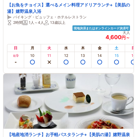
【お魚をチョイス】選べるメイン料理アドリアランチ+【美肌の
湯】嬉野温泉入浴
バイキング・ビュッフェ・ホテルレストラン
2時間
1人～4人
13歳以上
現地決済またはオンラインカード決済可
大人
4,600
円～
日
月
火
水
木
金
土
日
9
10
11
12
13
14
15
16
8/
【地産地消ランチ】お手軽パスタランチ+【美肌の湯】嬉野温泉