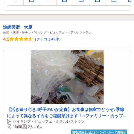
漁師民宿 大慶
佐賀 ＞唐津・呼子 ／バイキング・ビュッフェ・ホテルレストラン
4.5
（
クチコミ42件
）
【活き造り付き♪呼子のいか定食】お食事は個室でどうぞ♪季節
によって異なるイカをご堪能頂けます！~ファミリー・カップ
バイキング・ビュッフェ・ホテルレストラン
ル・女性におすすめ~
1時間
2人～6人
現地決済またはオンラインカード決済可