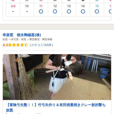
9
10
11
12
13
14
15
16
8/
幸楽窯 徳永陶磁器(株)
佐賀 ＞伊万里・有田 ／陶芸教室・陶芸体験
4.5
（
クチコミ145件
）
【冒険弓矢塾！！】竹弓矢作り＆有田焼素焼きクレー射的撃ち
放題