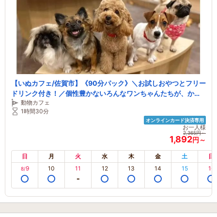
【いぬカフェ/佐賀市】《90分パック》＼お試しおやつとフリー
ドリンク付き！／個性豊かないろんなワンちゃんたちが、かわ
動物カフェ
いいしっぽをふりふりしながら今日もあなたとの素敵な出逢い
1時間30分
を楽しみにお待ちしております
オンラインカード決済専用
お一人様
2,365円～
1,892
円～
日
月
火
水
木
金
土
日
9
10
11
12
13
14
15
16
8/