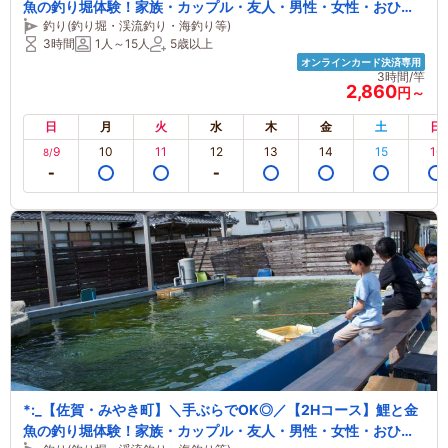
魚の釣り堀体験！家族・カップル・友人・男性・女性・おひと
釣り(釣り堀・渓流釣り・海釣り等)
り・お子さまにオススメ！【所要時間：3時間】 _:*
3時間
1人～15人
5歳以上
オンラインカード決済専用
3時間/竿
2,860
円～
日
月
火
水
木
金
土
日
9
10
11
12
13
14
15
16
8/
*:_【佐賀・みやき町】＼手ぶらでOK◎／【2Hコース】鯉と金
魚の釣り堀体験！家族・カップル・友人・男性・女性・おひと