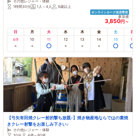
その他レジャー・体験
1時間30分
1人～4人
6歳以上
オンラインカード決済専用
参加者
3,850
円～
日
月
火
水
木
金
土
日
9
10
11
12
13
14
15
16
8/
【弓矢有田焼クレー射的撃ち放題♪】焼き物産地ならではの素焼
きクレー射撃をお楽しみ下さい♪
その他レジャー・体験
30分
4歳～80歳