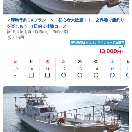
＜即時予約OKプラン！＞「初心者大歓迎！！」玄界灘で船釣り
を楽しもう 1日釣り体験コース
釣り(釣り堀・渓流釣り・海釣り等)
10時間
現地決済またはオンラインカード決済可
大人
13,000
円～
日
月
火
水
木
金
土
日
9
10
11
12
13
14
15
16
8/