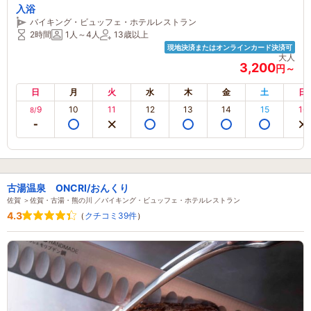
入浴
バイキング・ビュッフェ・ホテルレストラン
2時間
1人～4人
13歳以上
現地決済またはオンラインカード決済可
大人
3,200
円～
日
月
火
水
木
金
土
日
9
10
11
12
13
14
15
16
8/
古湯温泉 ONCRI/おんくり
佐賀 ＞佐賀・古湯・熊の川 ／バイキング・ビュッフェ・ホテルレストラン
4.3
（
クチコミ39件
）