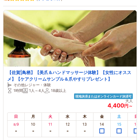
【佐賀|鳥栖】【美爪＆ハンドマッサージ体験】【女性にオスス
メ】【ケアクリームサンプル＆爪やすりプレゼント】
その他レジャー・体験
1時間
1人～4人
18歳以上
現地決済またはオンラインカード決済可
大人
4,400
円～
日
月
火
水
木
金
土
日
9
10
11
12
13
14
15
16
8/