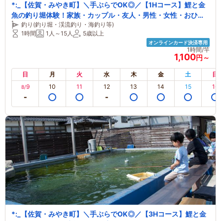
*:_【佐賀・みやき町】＼手ぶらでOK◎／【1Hコース】鯉と金
魚の釣り堀体験！家族・カップル・友人・男性・女性・おひと
釣り(釣り堀・渓流釣り・海釣り等)
り・お子さまにオススメ！【所要時間：1時間】 _:*
1時間
1人～15人
5歳以上
オンラインカード決済専用
1時間/竿
1,100
円～
日
月
火
水
木
金
土
日
9
10
11
12
13
14
15
16
8/
*:_【佐賀・みやき町】＼手ぶらでOK◎／【3Hコース】鯉と金