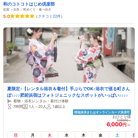
和のコトコトはじめ倶楽部
佐賀 ＞太良 ／町めぐり・食べ歩き
5.0
（
クチコミ22件
）
夏限定♪【レンタル浴衣＆着付】手ぶらでOK♪浴衣で巡る町さん
ぽ♪♪♪♪肥前浜宿はフォトジェニックなスポットがいっぱい♪♪♪♪
着物・浴衣レンタル・着付け体験
7時間
1人～20人
1歳以上
現地決済またはオンラインカード決済可
おひとり様
7,000円～
6,000
円～
日
月
火
水
木
金
土
日