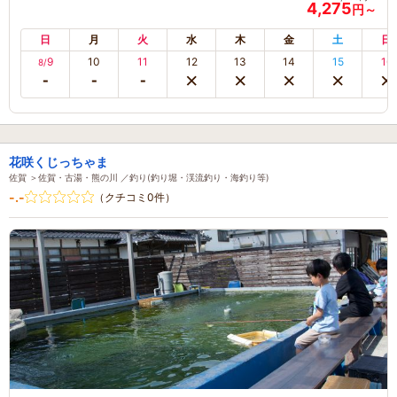
4,275
円～
日
月
火
水
木
金
土
日
9
10
11
12
13
14
15
16
8/
花咲くじっちゃま
佐賀 ＞佐賀・古湯・熊の川 ／釣り(釣り堀・渓流釣り・海釣り等)
-.-
（クチコミ0件）