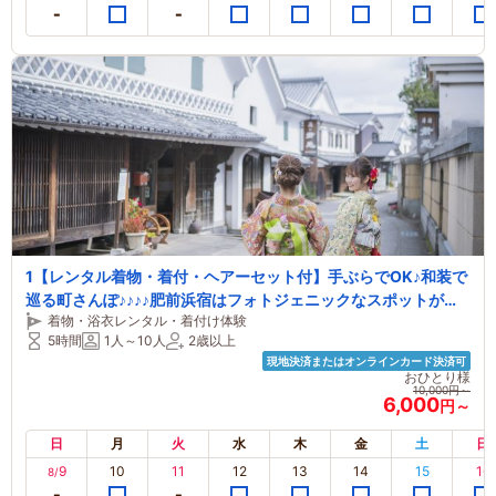
1【レンタル着物・着付・ヘアーセット付】手ぶらでOK♪和装で
巡る町さんぽ♪♪♪♪肥前浜宿はフォトジェニックなスポットがい
着物・浴衣レンタル・着付け体験
っぱい♪♪♪♪
5時間
1人～10人
2歳以上
現地決済またはオンラインカード決済可
おひとり様
10,000円～
6,000
円～
日
月
火
水
木
金
土
日
9
10
11
12
13
14
15
16
8/