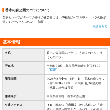
香木の森公園のバラについて
自然とハーブがテーマの香木の森公園には、60種類のバラが咲く「バラの散歩
道」やバラハウスがあり、初夏...
続きをみる
基本情報
名称
香木の森公園のバラ（こうぼくのもりこう
えんのバラ）
所在地
〒696-0103 島根県邑南町矢上7154-10
MAP
開催期間
2026年5月中旬～6月中旬 香木の森クラフ
ト館/10:00～17:00 ※休業日は毎週火曜
（祝日の場合は営業）
開催場所
島根県邑南町 香木の森公園
交通アクセス
ＪＲ山陰本線「浜田駅」から高速バス「瑞
穂IC」乗換～町営スクールバス「いわみ温