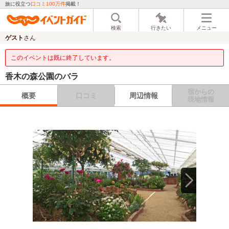
旅に役立つ
口コミ100万件
掲載！
検索
行きたい
メニュー
ゲスト
さん
このイベントは既に終了しています。
香木の森公園のバラ
宿からの
概要
口コミ
周辺情報
現地情報