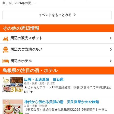
祭」が、2026年の夏、...
イベントをもっとみる
その他の周辺情報
周辺の観光スポット
周辺のご当地グルメ
周辺のホテル
島根県の注目の宿・ホテル
出雲・玉造温泉 白石家
松江・安来・玉造・奥出雲
★じゃらんアワード13年連続受賞！接客/夕食部門で中四国地区
No1★
神代から伝わる美肌の湯 美又温泉かめや旅館
益田・浜田・津和野
《美又温泉》連続受賞★温泉総選挙2025【美肌部門】全国１