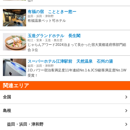
位!!
有福の宿 ことときー悠ー
益田・浜田・津和野
有福温泉ペット可ホテル
玉造グランドホテル 長生閣
松江・安来・玉造・奥出雲
じゃらんアワード2024泊まって良かった宿大賞都道府県部門総
合３位
スーパーホテル江津駅前 天然温泉 石州の湯
益田・浜田・津和野
J.D.パワー宿泊客満足度11年連続No.1＆JCSI顧客満足度No.1W
受賞！
関連エリア
全国
島根
益田・浜田・津和野