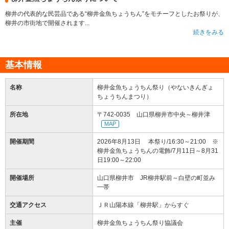
柳井の代表的な民芸品である“柳井金魚ちょうちん”をモチーフとしたお祭りが、
柳井の市街地で開催されます...
続きをみる
基本情報
名称
柳井金魚ちょうちん祭り（やないきんぎょ
ちょうちんまつり）
所在地
〒742-0035 山口県柳井市中央～柳井津
MAP
開催期間
2026年8月13日 本祭り/16:30～21:00 ※
柳井金魚ちょうちんの電飾/7月11日～8月31
日19:00～22:00
開催場所
山口県柳井市 JR柳井駅前～白壁の町並み
一帯
交通アクセス
ＪＲ山陽本線「柳井駅」からすぐ
主催
柳井金魚ちょうちん祭り協議会