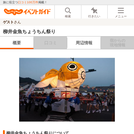
旅に役立つ
口コミ100万件
掲載！
検索
行きたい
メニュー
ゲスト
さん
柳井金魚ちょうちん祭り
宿からの
概要
口コミ
周辺情報
現地情報
柳井金魚ちょうちん祭りについて