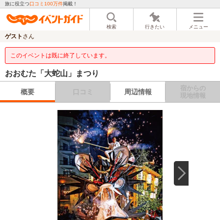
旅に役立つ
口コミ100万件
掲載！
検索
行きたい
メニュー
ゲスト
さん
このイベントは既に終了しています。
おおむた「大蛇山」まつり
宿からの
概要
口コミ
周辺情報
現地情報