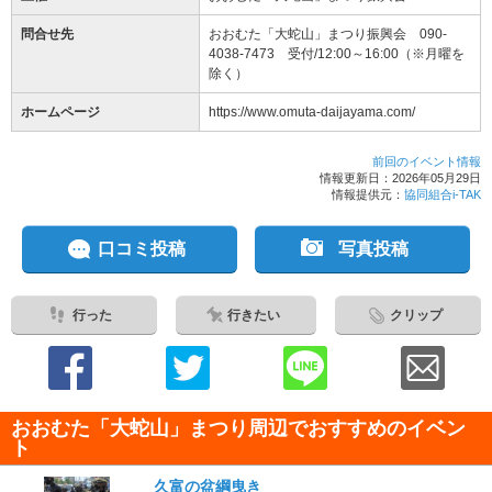
問合せ先
おおむた「大蛇山」まつり振興会 090-
4038-7473 受付/12:00～16:00（※月曜を
除く）
ホームページ
https://www.omuta-daijayama.com/
前回のイベント情報
情報更新日：2026年05月29日
情報提供元：
協同組合i-TAK
口コミ投稿
写真投稿
行った
行きたい
クリップ
おおむた「大蛇山」まつり周辺でおすすめのイベン
ト
久富の盆綱曳き