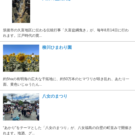
筑後市の久富地区に伝わる伝統行事「久富盆綱曳き」が、毎年8月14日に行わ
れます。江戸時代の寛...
柳川ひまわり園
約5haの有明海の広大な干拓地に、約50万本のヒマワリが咲き乱れ、あたり一
面、黄色いじゅうたん...
八女のまつり
“あかり”をテーマとした「八女のまつり」が、八女福島の白壁の町並みで開催さ
れます。地酒、グ...