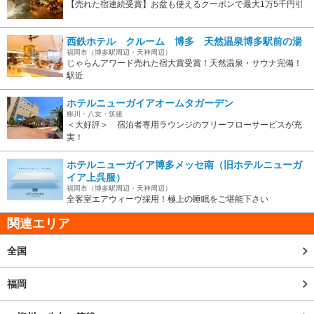
【売れた宿連続受賞】お盆も使えるクーポンで最大1万5千円引
西鉄ホテル クルーム 博多 天然温泉博多駅前の湯
福岡市（博多駅周辺・天神周辺）
じゃらんアワード売れた宿大賞受賞！天然温泉・サウナ完備！
駅近
ホテルニューガイアオームタガーデン
柳川・八女・筑後
＜大好評＞ 宿泊者専用ラウンジのフリーフローサービスが充
実！
ホテルニューガイア博多メッセ南（旧ホテルニューガ
イア上呉服）
福岡市（博多駅周辺・天神周辺）
全客室エアウィーヴ採用！極上の睡眠をご堪能下さい
関連エリア
全国
福岡