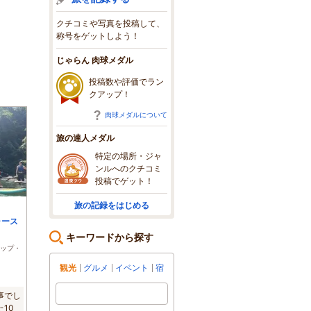
クチコミや写真を投稿して、
称号をゲットしよう！
じゃらん 肉球メダル
投稿数や評価でラン
クアップ！
肉球メダルについて
旅の達人メダル
特定の場所・ジャ
ンルへのクチコミ
投稿でゲット！
旅の記録をはじめる
ャース
キーワードから探す
ップ・
観光
グルメ
イベント
宿
事でし
10