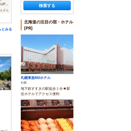
UP
検索する
りんさん
北海道の注目の宿・ホテル
[PR]
っとみる
札幌東急REIホテル
札幌
地下鉄すすきの駅徒歩１分★駅
近ホテルでアクセス便利
テージ