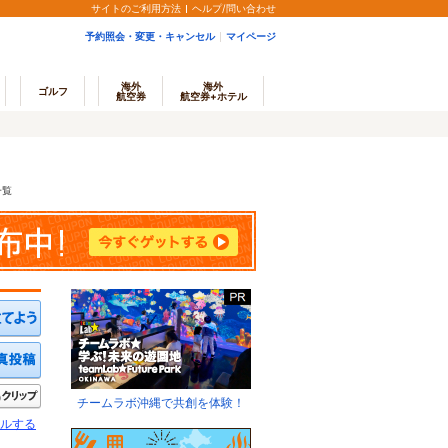
サイトのご利用方法
ヘルプ/問い合わせ
予約照会・変更・キャンセル
マイページ
海外
海外
ゴルフ
航空券
航空券+ホテル
一覧
ミを投稿する
写真を投稿する
きたい
クリップ
チームラボ沖縄で共創を体験！
ルする