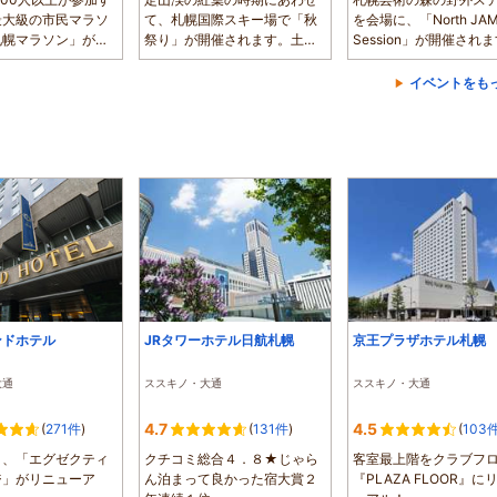
最大級の市民マラソ
て、札幌国際スキー場で「秋
を会場に、「North JA
札幌マラソン」が、
祭り」が開催されます。土日
Session」が開催され
...
祝は、グルメ...
放的な自然の中...
イベントをも
ンドホテル
JRタワーホテル日航札幌
京王プラザホテル札幌
大通
ススキノ・大通
ススキノ・大通
4.7
4.5
(
271件
)
(
131件
)
(
103
7月、「エグゼクティ
クチコミ総合４．８★じゃら
客室最上階をクラブフ
ジ」がリニューア
ん泊まって良かった宿大賞２
『PLAZA FLOOR』に