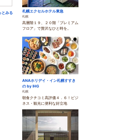
札幌エクセルホテル東急
っとみる
札幌
高層階１９、２０階「プレミアム
フロア」で贅沢なひと時を。
ANAホリデイ・イン札幌すすき
の by IHG
札幌
朝食クチコミ高評価４．６！ビジ
ネス・観光に便利な好立地