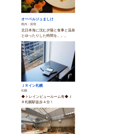
オーベルジュましけ
稚内・留萌
北日本海に沈む夕陽と食事と温泉
とゆったりした時間を。。。
ＪＲイン札幌
札幌
◆トレインビュールーム有◆Ｊ
Ｒ札幌駅徒歩４分！