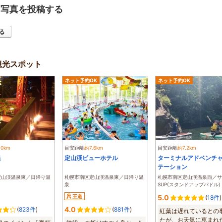
・写真を投稿する
観光スポット
ネット予約OK
ネット予約OK
.0km
目安距離
約7.6km
目安距離
約7.2km
泉
定山渓ビューホテル
ターミナルアドベンチ
テーション
定山渓温泉東／日帰り温
札幌市南区定山渓温泉東／日帰り温
札幌市南区定山渓温泉西／サ
泉
SUP(スタンドアップパドル)
王道
5.0
(
18件
)
4.0
(
823件
)
(
881件
)
紅葉は遅れているとの
たが、お天気に恵まれた