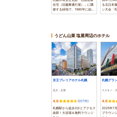
住宅（旧簾舞通行屋）」に隣
る北日本
接する緑地で、1990年に始ま
ン大会「
った秋祭りが...
真駒内セキス
うどん山菜 塩屋周辺のホテル
京王プレリアホテル札幌
札幌グラ
北大・丘珠
ススキノ・
4.6
4.6
(
207件
)
札幌駅から徒歩3分とアクセス
2025年
抜群！大浴場＆無料ラウンジ
ブラウン