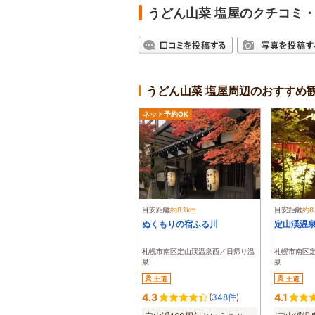
うどん山菜 塩屋のクチコミ
うどん山菜 塩屋周辺のおすすめ
ネット予約OK
目安距離
約8.1km
目安距離
約8
ぬくもりの宿ふる川
定山渓温
札幌市南区定山渓温泉西／日帰り温
札幌市南区
泉
泉
王道
王道
4.3
4.1
(
348件
)