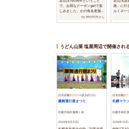
定山渓160周年ということ
定山渓温
で、お得なクーポンgetで楽
路」に行
しみました。かの有名老舗の
ルミネー
ふる川。一度行っ...
神社の灯りと
by MIKIPONさん
うどん山菜 塩屋周辺で開催され
目安距離
約550m
(徒歩約7分)
目安距離
約7
簾舞通行屋まつり
札幌マラ
札幌市南区簾舞１条
札幌市南区
2026年9月20日
2026年10月
札幌市有形文化財「旧黒岩家
例年1万4