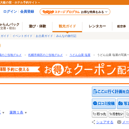
最大級の宿・ホテル予約サイト～
ログイン
会員登録
お得な特典をみる
ゃらんパック
遊び・体験
観光ガイド
レンタカー
航空券
（交通＋宿泊）
メガイド
イベントガイド
お土産ガイド
みんなの旅行記
幌のご当地グルメ
＞
札幌市南区のご当地グルメ
＞
うどん山菜 塩屋
＞
うどん山菜 塩屋の写真
クチコ
区
簾舞１条
行った
行
シェアする
メー