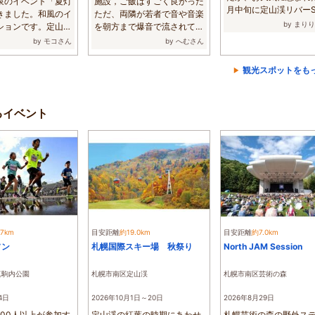
泉のイベント「夏灯
施設，ご飯はすごく良かった
月中旬に定山渓リバーS
きました。和風のイ
ただ、両隣が若者で音や音楽
に初挑戦してきま...
by まり
ションです。定山渓
を朝方まで爆音で流されて寝
...
付けなかっ...
by モコさん
by へむさん
観光スポットをも
るイベント
.7km
目安距離
約19.0km
目安距離
約7.0km
ソン
札幌国際スキー場 秋祭り
North JAM Session
真駒内公園
札幌市南区定山渓
札幌市南区芸術の森
4日
2026年10月1日～20日
2026年8月29日
000人以上が参加す
定山渓の紅葉の時期にあわせ
札幌芸術の森の野外ス