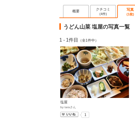
クチコミ
写真
概要
(4件)
(1枚)
うどん山菜 塩屋の写真一覧
1 - 1件目
（全1件中）
塩屋
by
taraさん
いいね
1