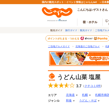
国内の観光スポット・イベント情報はじゃらんnet ～日本
こんにちは♪ゲストさん
じ
宿・ホテル
観光ガイド
旅行ガイド
観光ガイド
ご当地グル
ポイントがたまる・つかえる
ご当地グルメガイド
＞
北海道のご当地グルメ
＞
札
うどん山菜 塩屋
3.7
（
クチコミ
4
件
)
北海道
札幌
札幌市南
エリア
和食
うどん・そば
ジャンル