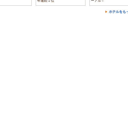
年連続１位
ーアル！
ホテルをも