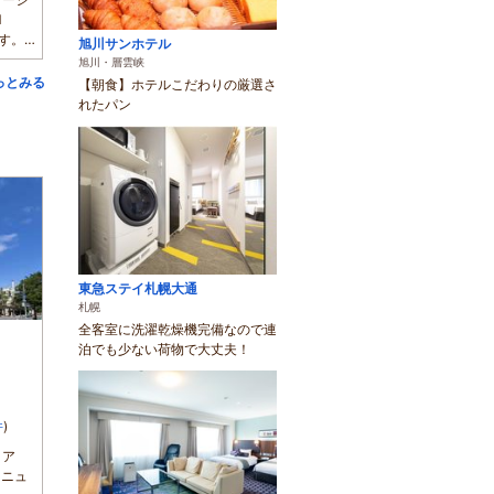
M
ます。開
旭川サンホテル
旭川・層雲峡
っとみる
【朝食】ホテルこだわりの厳選さ
れたパン
東急ステイ札幌大通
札幌
全客室に洗濯乾燥機完備なので連
泊でも少ない荷物で大丈夫！
件
)
ロア
リニュ