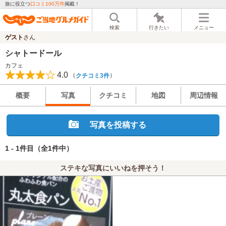
旅に役立つ
口コミ100万件
掲載！
検索
行きたい
メニュー
ゲスト
さん
シャトードール
カフェ
4.0
（
）
クチコミ3件
概要
写真
クチコミ
地図
周辺情報
写真を投稿する
1 - 1件目
（全1件中）
ステキな写真にいいねを押そう！