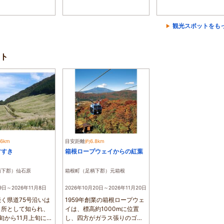
観光スポットをも
ト
.6km
目安距離
約6.8km
すすき
箱根ロープウェイからの紅葉
柄下郡）仙石原
箱根町（足柄下郡）元箱根
9日～2026年11月8日
2026年10月20日～2026年11月20日
く県道75号沿いは
1959年創業の箱根ロープウェ
名所として知られ、
イは、標高約1000mに位置
旬から11月上旬にか
し、四方がガラス張りのゴン