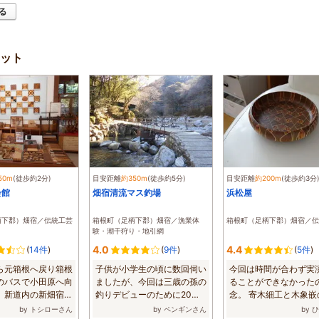
ット
50m
(徒歩約2分)
目安距離
約350m
(徒歩約5分)
目安距離
約200m
(徒歩約3分
会館
畑宿清流マス釣場
浜松屋
柄下郡）畑宿／伝統工芸
箱根町（足柄下郡）畑宿／漁業体
箱根町（足柄下郡）畑宿／伝
験・潮干狩り・地引網
4.0
4.4
(
14件
)
(
9件
)
(
5件
)
ら元箱根へ戻り箱根
子供が小学生の頃に数回伺い
今回は時間が合わず実
のバスで小田原へ向
ましたが、今回は三歳の孫の
ることができなかった
、新道内の新畑宿橋
釣りデビューのために20年
念。 寄木細工と木象嵌
...
ぶりくらいに伺...
ろんな作品が...
by トシローさん
by ペンギンさん
by 