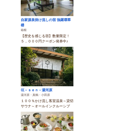
自家源泉掛け流しの宿 強羅環翠
楼
箱根
【歴史を感じる宿】数量限定！
５，０００円クーポン発券中♪
巛－ｓｅｎ－湯河原
湯河原・真鶴・小田原
１００％かけ流し客室温泉～貸切
サウナ～オールインクルーシブ