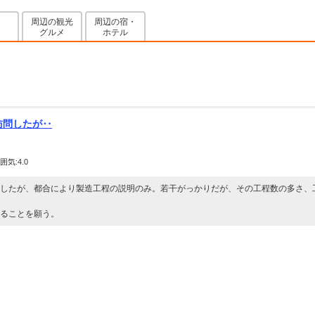
周辺の観光
周辺の宿・
グルメ
ホテル
訪問したが‥
囲気:4.0
したが、都合により製造工程の説明のみ。若干がっかりだが、その工程数の多さ、
ることを願う。