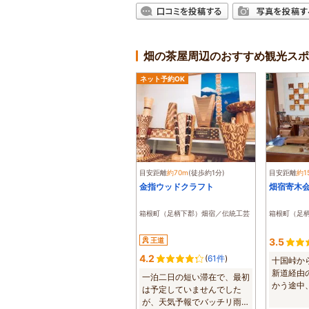
畑の茶屋周辺のおすすめ観光スポ
ネット予約OK
目安距離
約70m
(徒歩約1分)
目安距離
約1
金指ウッドクラフト
畑宿寄木
箱根町（足柄下郡）畑宿／伝統工芸
箱根町（足
王道
3.5
4.2
(
61件
)
十国峠か
新道経由
一泊二日の短い滞在で、最初
かう途中
は予定していませんでした
バス停で途中
が、天気予報でバッチリ雨と