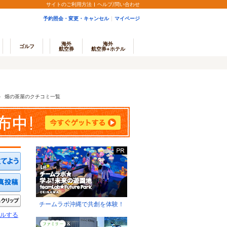
サイトのご利用方法
ヘルプ/問い合わせ
予約照会・変更・キャンセル
マイページ
海外
海外
ゴルフ
航空券
航空券+ホテル
＞
畑の茶屋のクチコミ一覧
ミを投稿する
写真を投稿する
きたい
クリップ
チームラボ沖縄で共創を体験！
ルする