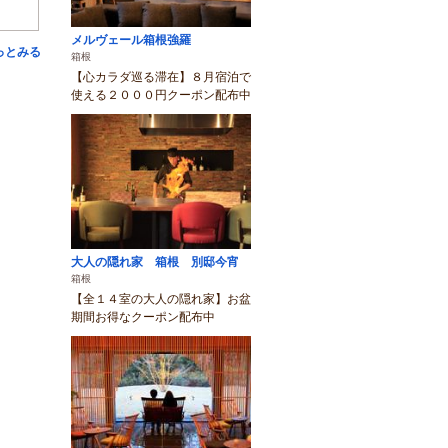
メルヴェール箱根強羅
っとみる
箱根
【心カラダ巡る滞在】８月宿泊で
使える２０００円クーポン配布中
大人の隠れ家 箱根 別邸今宵
箱根
【全１４室の大人の隠れ家】お盆
期間お得なクーポン配布中