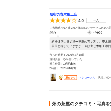
畑宿の寄木細工店
4.0
一人
ご当地感:4.0／味:3.0／価格:3.0／サービス:4.0／雰
¥----
～¥999
箱根畑宿の旧街道一里塚の直ぐ近く、寄木細
茶屋と称していますが、今は寄せ木細工専門
行った時期：2020年2月18日
混雑具合：やや空いていた
滞在時間：1時間未満
投稿日：2020年6月9日
トシローさん
男性／60
歴史ツウ
畑の茶屋のクチコミ・写真を