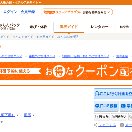
最大級の宿・ホテル予約サイト～
ログイン
会員登録
お得な特典をみる
ゃらんパック
遊び・体験
観光ガイド
レンタカー
航空券
（交通＋宿泊）
メガイド
イベントガイド
お土産ガイド
みんなの旅行記
川のご当地グルメ
＞
箱根のご当地グルメ
＞
箱根町（足柄下郡）のご当地グルメ
＞
畑の茶屋
クチコ
足柄下郡）
畑宿
行った
行
シェアする
メー