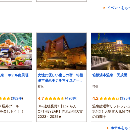
..
ドラからは、眼...
イベントをも
温泉 ホテル南風荘
女性に優しい癒しの宿 箱根
箱根湯本温泉 天成園
湯本温泉ホテルマイユクール
祥月
箱根
箱根
4.7
4.2
(
382件
)
(
493件
)
(
398
13 屋外プール
3年連続受賞♪【じゃらん
温泉総選挙リフレッシ
夏を楽しもう！！
OFTHEYEAR】売れた宿大賞
第1位！天空露天風呂で
2023～2025★
の時間を
ホテルをも