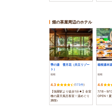
す。大正10...
けて、すす.
畑の茶屋周辺のホテル
季の湯 雪月花（共立リゾー
箱根湯本
ト）
箱根
箱根
4.3
4.6
(
173件
)
【強羅駅より徒歩1分★】全室
7/18～9/
檜の露天風呂客室！湯めぐり
OPEN！
満喫♪