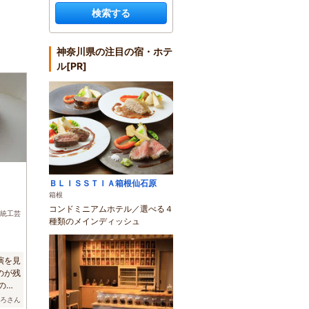
検索する
神奈川県の注目の宿・ホテ
ル[PR]
)
ＢＬＩＳＳＴＩＡ箱根仙石原
箱根
コンドミニアムホテル／選べる４
統工芸
種類のメインディッシュ
演を見
のが残
のい
ひろさん