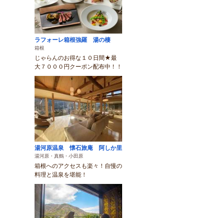
ラフォーレ箱根強羅 湯の棲
箱根
じゃらんのお得な１０日間★最
大７０００円クーポン配布中！！
湯河原温泉 懐石旅庵 阿しか里
湯河原・真鶴・小田原
箱根へのアクセスも楽々！自慢の
料理と温泉を堪能！