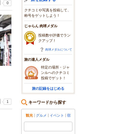
0
クチコミや写真を投稿して、
称号をゲットしよう！
じゃらん 肉球メダル
投稿数や評価でラン
クアップ！
肉球メダルについて
旅の達人メダル
特定の場所・ジャ
ンルへのクチコミ
投稿でゲット！
旅の記録をはじめる
1
キーワードから探す
観光
グルメ
イベント
宿