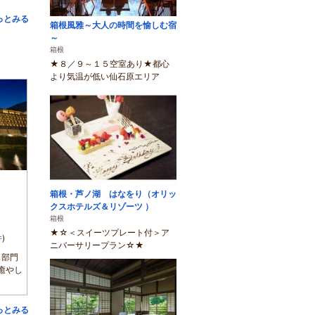
っとみる
箱根風雅～大人の時間を愉しむ宿
～
箱根
★８／９～１５空室あり★都心
より気温が低い仙石原エリア
箱根・芦ノ湖 はなをり（オリッ
クスホテルズ＆リゾーツ ）
箱根
★☆＜スイーツプレート付＞ア
件
)
ニバーサリープラン☆★
ュ部門
癒やし
っとみる