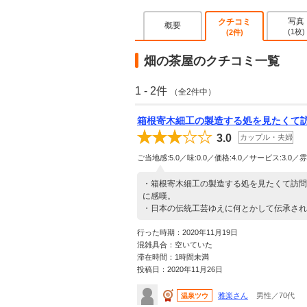
写真
クチコミ
概要
(1枚)
(2件)
畑の茶屋のクチコミ一覧
1 - 2件
（全2件中）
箱根寄木細工の製造する処を見たくて
3.0
カップル・夫婦
ご当地感:5.0／味:0.0／価格:4.0／サービス:3.0／雰
・箱根寄木細工の製造する処を見たくて訪問
に感嘆。
・日本の伝統工芸ゆえに何とかして伝承され
行った時期：2020年11月19日
混雑具合：空いていた
滞在時間：1時間未満
投稿日：2020年11月26日
雅楽さん
男性／70代
温泉ツウ