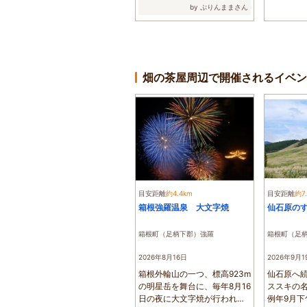
分かった時点で...
by ぷりんままさん
畑の茶屋周辺で開催されるイベン
目安距離
約4.4km
目安距離
約7
箱根強羅温泉 大文字焼
仙石原の
箱根町（足柄下郡）強羅
箱根町（足
2026年8月16日
2026年9月1
箱根外輪山の一つ、標高923m
仙石原へ続
の明星岳を舞台に、毎年8月16
ススキの
日の夜に大文字焼が行われま
例年9月下