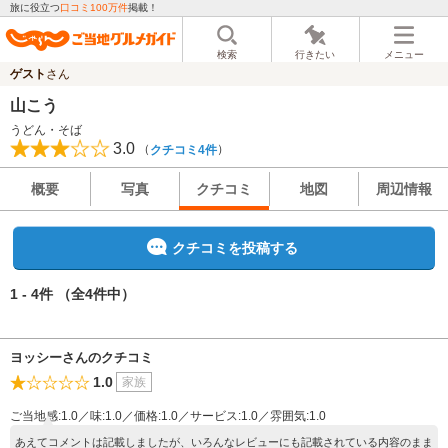
旅に役立つ
口コミ100万件
掲載！
検索
行きたい
メニュー
ゲスト
さん
山こう
うどん・そば
3.0
（
）
クチコミ4件
概要
写真
クチコミ
地図
周辺情報
クチコミを投稿する
1 - 4件
（全4件中）
ヨッシーさんのクチコミ
1.0
家族
ご当地感:1.0／味:1.0／価格:1.0／サービス:1.0／雰囲気:1.0
あえてコメントは記載しましたが、いろんなレビューにも記載されている内容のまま