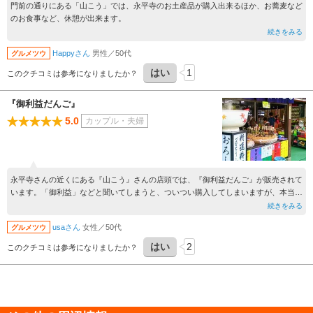
門前の通りにある「山こう」では、永平寺のお土産品が購入出来るほか、お蕎麦など
のお食事など、休憩が出来ます。
続きをみる
Happyさん
男性／50代
グルメツウ
はい
1
このクチコミは参考になりましたか？
『御利益だんご』
5.0
カップル・夫婦
永平寺さんの近くにある『山こう』さんの店頭では、『御利益だんご』が販売されて
います。「御利益」などと聞いてしまうと、ついつい購入してしまいますが、本当に
とても美味しい御利益をいただけました。
続きをみる
usaさん
女性／50代
グルメツウ
はい
2
このクチコミは参考になりましたか？