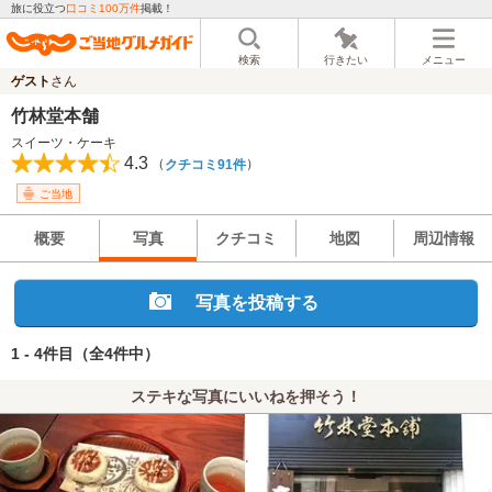
旅に役立つ
口コミ100万件
掲載！
検索
行きたい
メニュー
ゲスト
さん
竹林堂本舗
スイーツ・ケーキ
4.3
（
）
クチコミ91件
ご当地
概要
写真
クチコミ
地図
周辺情報
写真を投稿する
1 - 4件目
（全4件中）
ステキな写真にいいねを押そう！