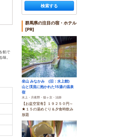
検索する
群馬県の注目の宿・ホテル
[PR]
を餡で
る味。
坐山 みなかみ (旧：水上館)
山と渓流に抱かれた15湯の温泉
宿
水上・月夜野・猿ヶ京・法師
【お盆空室有】１９２５０円～
★１５の湯めぐり＆夕食時飲み
放題