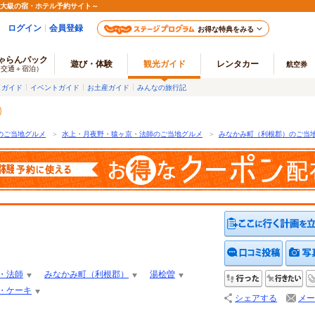
最大級の宿・ホテル予約サイト～
ログイン
会員登録
お得な特典をみる
ゃらんパック
遊び・体験
観光ガイド
レンタカー
航空券
（交通＋宿泊）
メガイド
イベントガイド
お土産ガイド
みんなの旅行記
のご当地グルメ
＞
水上・月夜野・猿ヶ京・法師のご当地グルメ
＞
みなかみ町（利根郡）のご当
クチコ
・法師
みなかみ町（利根郡）
湯桧曽
行った
行
・ケーキ
シェアする
メー