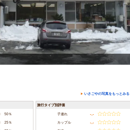
いさごやの写真をもっとみる
旅行タイプ別評価
-.-
50％
子連れ
-.-
25％
カップル