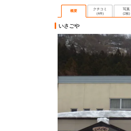
クチコミ
写真
概要
(4件)
(2枚)
いさごや