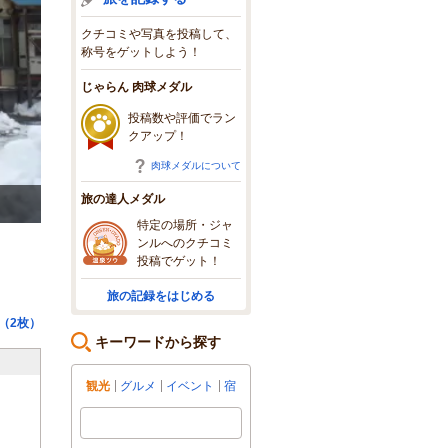
クチコミや写真を投稿して、
称号をゲットしよう！
じゃらん 肉球メダル
投稿数や評価でラン
クアップ！
肉球メダルについて
旅の達人メダル
可愛らしい『生大福』はお土産にも最適
特定の場所・ジャ
ンルへのクチコミ
投稿でゲット！
旅の記録をはじめる
（2枚）
キーワードから探す
観光
グルメ
イベント
宿