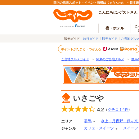
国内の観光スポット・イベント情報はじゃらんnet ～日本
こんにちは♪ゲストさん
じ
宿・ホテル
観光ガイド
旅行ガイド
観光ガイド
ご当地グル
ポイントがたまる・つかえる
ご当地グルメガイド
＞
関東のご当地グルメ
＞
群馬
いさごや
4.2
（
クチコミ
4
件
)
群馬
水上・月夜野・猿ヶ京
エリア
カフェ・スイーツ
スイーツ
ジャンル