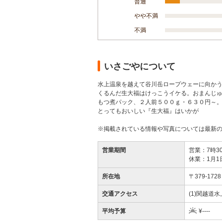
普通
やや不満
不満
いさごやについて
水上温泉を越えて谷川岳ロープウェーに向か
くるんだ生大福はけっこうイケる。おまんじ
もつ煮パック、２人前５００ｇ・６３０円～
とってもおいしい『生大福』はいかが
※掲載されている情報や写真については最新
営業期間
営業：7時3
休業：1月1
所在地
〒379-1
交通アクセス
(1)関越道
平均予算
¥----