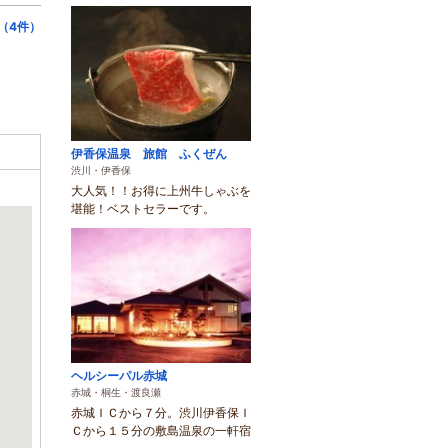
（4件）
伊香保温泉 旅館 ふくぜん
渋川・伊香保
大人気！！お得に上州牛しゃぶを
堪能！ベストセラーです。
ヘルシーパル赤城
赤城・桐生・渡良瀬
赤城ＩＣから７分。渋川伊香保Ｉ
Ｃから１５分の敷島温泉の一軒宿