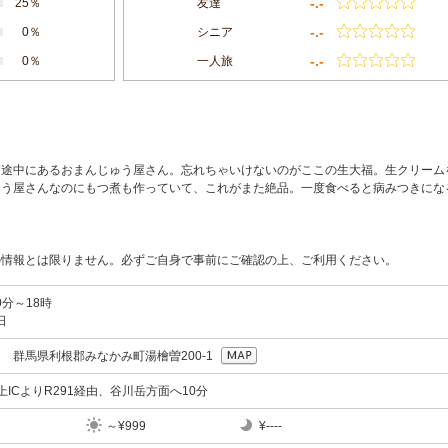
-.-
25％
友達
-.-
0％
シニア
-.-
0％
一人旅
う途中にあるおまんじゅう屋さん。忘れちゃいけないのがここの生大福。生クリーム
ゅう屋さんなのにもつ煮も作っていて、これがまた絶品。一度食べると病みつきにな
。
の情報とは限りません。必ずご自身で事前にご確認の上、ご利用ください。
0分～18時
日
728 群馬県利根郡みなかみ町湯檜曽200-1
水上ICよりR291経由、谷川岳方面へ10分
～¥999
¥----