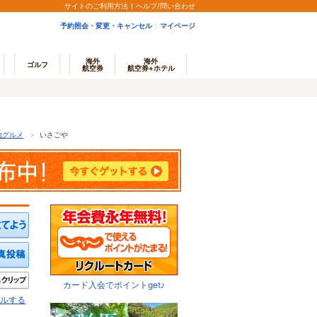
サイトのご利用方法
ヘルプ/問い合わせ
予約照会・変更・キャンセル
マイページ
海外
海外
ゴルフ
航空券
航空券+ホテル
地グルメ
＞
いさごや
ミを投稿する
写真を投稿する
きたい
クリップ
カード入会でポイントget♪
ルする