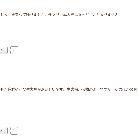
んじゅうを買って帰りました。生クリーム大福は食べだすととまりません
0
い
わせた色鮮やかな生大福がおいしいです。生大福が名物のようですが、そのほかのお
1
い