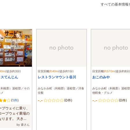
すべての基本情報
90m
(徒歩約3分)
目安距離
約40m
(徒歩約1分)
目安距離
約570m
(徒歩約8分
ラスてんじん
レストランマウント谷川
おこのみや
（利根郡）湯桧曽／その
みなかみ町（利根郡）湯桧曽／洋食
みなかみ町（利根郡）湯桧曽
ルメ
全般
他軽食・グルメ
-.-
-.-
(
1件
)
(0件)
(0件)
ープウェイに乗り、
ロープウェイ乗場の
なります。 大きく
...
by 蒼さん