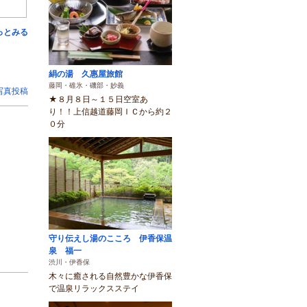
っとみる
絹の湯 久惠屋旅館
藤岡・碓氷・磯部・妙義
写真投稿
★８月８日～１５日空室あ
り！！上信越道藤岡ＩＣから約２
０分
守り伝えし湯のこころ 伊香保温
泉 福一
渋川・伊香保
木々に癒される自然豊かな伊香保
で温泉リラックスステイ