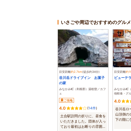
いさごや周辺でおすすめのグルメ
目安距離
約2.7km
(徒歩約34分)
目安距離
約1
谷川岳ドライブイン お菓子
ビューテ
の家
みなかみ町（利根郡）湯桧曽／カフ
みなかみ町
ェ
他軽食・グ
ご当地
4.0
4.0
(
14件
)
谷川岳ロ
山頂側の
土合駅訪問の折りに、昼食を
下の階に
いただきました。団体が入っ
窓が取られて
ており最初はお断りの雰囲気