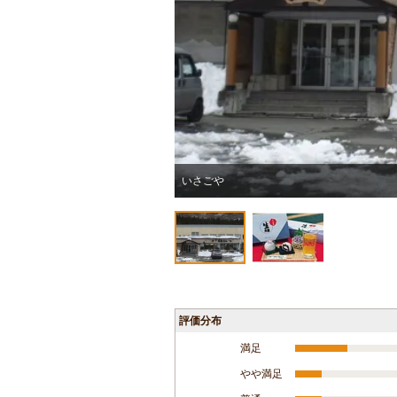
いさごや
評価分布
満足
やや満足