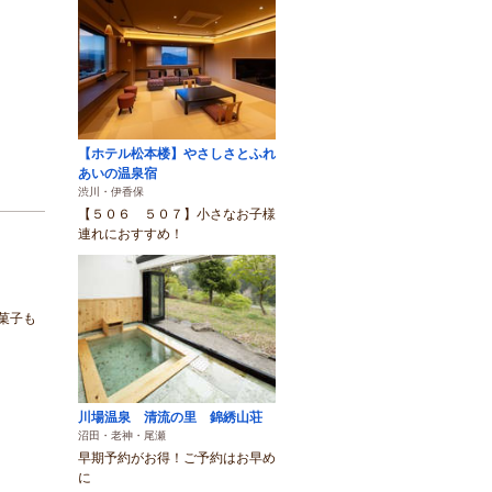
【ホテル松本楼】やさしさとふれ
あいの温泉宿
渋川・伊香保
【５０６ ５０７】小さなお子様
連れにおすすめ！
菓子も
川場温泉 清流の里 錦綉山荘
沼田・老神・尾瀬
早期予約がお得！ご予約はお早め
に