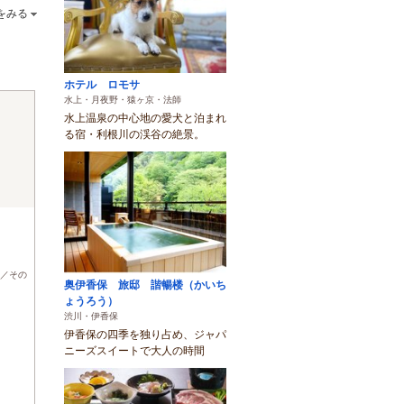
をみる
ホテル ロモサ
水上・月夜野・猿ヶ京・法師
水上温泉の中心地の愛犬と泊まれ
る宿・利根川の渓谷の絶景。
)
／その
奥伊香保 旅邸 諧暢楼（かいち
ょうろう）
渋川・伊香保
伊香保の四季を独り占め、ジャパ
ニーズスイートで大人の時間