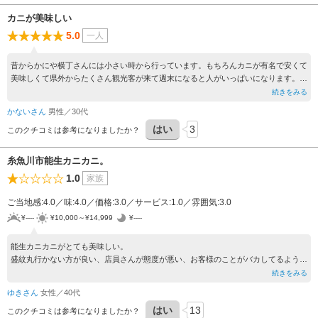
カニが美味しい
5.0
一人
昔からかにや横丁さんには小さい時から行っています。もちろんカニが有名で安くて
美味しくて県外からたくさん観光客が来て週末になると人がいっぱいになります。最
近だとテレビでの紹介されるくらい人気な場所です。
続きをみる
かないさん
男性／30代
はい
3
このクチコミは参考になりましたか？
糸魚川市能生カニカニ。
1.0
家族
ご当地感:4.0／味:4.0／価格:3.0／サービス:1.0／雰囲気:3.0
¥----
¥10,000～¥14,999
¥----
能生カニカニがとても美味しい。
盛紋丸行かない方が良い、店員さんが態度が悪い、お客様のことがバカしてるような
しゃべる方で。いい印象がないです。
続きをみる
二度目行けたくない。
ゆきさん
女性／40代
はい
13
このクチコミは参考になりましたか？