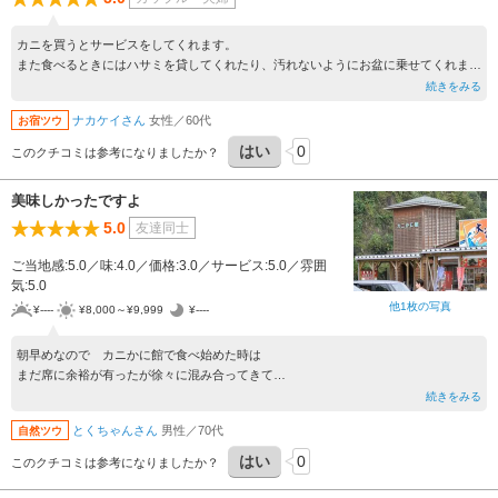
カニを買うとサービスをしてくれます。
また食べるときにはハサミを貸してくれたり、汚れないようにお盆に乗せてくれま
す。ここで食べるカニは最高
続きをみる
ナカケイさん
女性／60代
お宿ツウ
はい
0
このクチコミは参考になりましたか？
美味しかったですよ
5.0
友達同士
ご当地感:5.0／味:4.0／価格:3.0／サービス:5.0／雰囲
気:5.0
他1枚の写真
¥----
¥8,000～¥9,999
¥----
朝早めなので カニかに館で食べ始めた時は
まだ席に余裕が有ったが徐々に混み合ってきて
食べ終わる頃には席空きを待つ方々が
続きをみる
見えてきたので早々に食べきった
とくちゃんさん
男性／70代
自然ツウ
美味しかったですよ
はい
0
このクチコミは参考になりましたか？