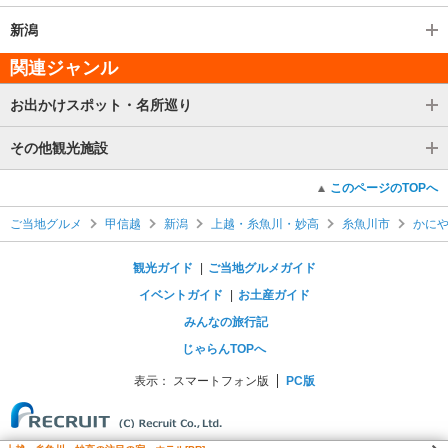
新潟
関連ジャンル
お出かけスポット・名所巡り
その他観光施設
このページのTOPへ
ご当地グルメ
甲信越
新潟
上越・糸魚川・妙高
糸魚川市
かに
観光ガイド
ご当地グルメガイド
イベントガイド
お土産ガイド
みんなの旅行記
じゃらんTOPへ
表示：
スマートフォン版
PC版