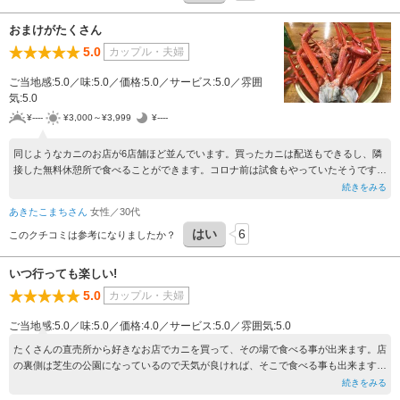
おまけがたくさん
5.0
カップル・夫婦
ご当地感:5.0／味:5.0／価格:5.0／サービス:5.0／雰囲
気:5.0
¥----
¥3,000～¥3,999
¥----
同じようなカニのお店が6店舗ほど並んでいます。買ったカニは配送もできるし、隣
接した無料休憩所で食べることができます。コロナ前は試食もやっていたそうですが
今はやっていません。その代わりなのか、今回は大人2人で一杯ずつ＝二杯購入した
続きをみる
ところ、倍以上のおまけをつけてくれました！はさみも貸してくれて、食べるところ
あきたこまちさん
女性／30代
には水道もあるので安心。量に大満足だし、カニ自体もとても美味しかったです。
はい
6
このクチコミは参考になりましたか？
いつ行っても楽しい!
5.0
カップル・夫婦
ご当地感:5.0／味:5.0／価格:4.0／サービス:5.0／雰囲気:5.0
たくさんの直売所から好きなお店でカニを買って、その場で食べる事が出来ます。店
の裏側は芝生の公園になっているので天気が良ければ、そこで食べる事も出来ます。
コロナ禍なので混雑していたら芝生で･･･と思ってましたが時間が早かったので空い
続きをみる
てました(日曜の11時前)お昼近くには駐車場も一杯になってきたので休日は早目に来