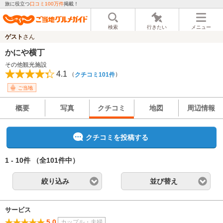
旅に役立つ
口コミ100万件
掲載！
検索
行きたい
メニュー
ゲスト
さん
かにや横丁
その他観光施設
4.1
（
）
クチコミ101件
ご当地
概要
写真
クチコミ
地図
周辺情報
クチコミを投稿する
1 - 10件
（全101件中）
絞り込み
並び替え
サービス
5.0
カップル・夫婦