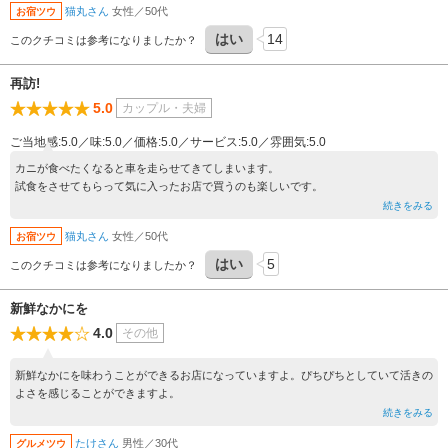
猫丸さん
女性／50代
お宿ツウ
たほうが良いかもしれません。
はい
14
このクチコミは参考になりましたか？
再訪!
5.0
カップル・夫婦
ご当地感:5.0／味:5.0／価格:5.0／サービス:5.0／雰囲気:5.0
カニが食べたくなると車を走らせてきてしまいます。
試食をさせてもらって気に入ったお店で買うのも楽しいです。
続きをみる
猫丸さん
女性／50代
お宿ツウ
はい
5
このクチコミは参考になりましたか？
新鮮なかにを
4.0
その他
新鮮なかにを味わうことができるお店になっていますよ。ぴちぴちとしていて活きの
よさを感じることができますよ。
続きをみる
たけさん
男性／30代
グルメツウ