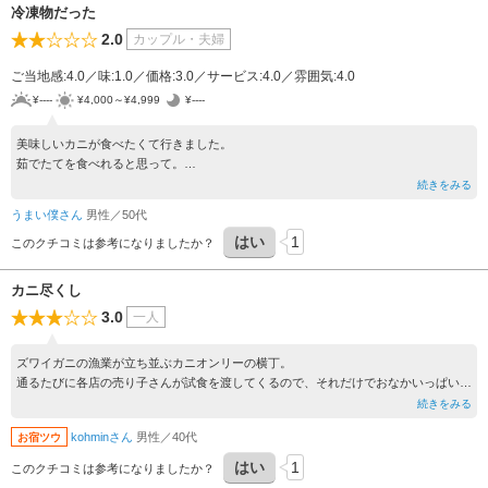
冷凍物だった
2.0
カップル・夫婦
ご当地感:4.0／味:1.0／価格:3.0／サービス:4.0／雰囲気:4.0
¥----
¥4,000～¥4,999
¥----
美味しいカニが食べたくて行きました。
茹でたてを食べれると思って。
4000円のカニを買ったら、
続きをみる
中身はスカスカで水気が多いカニでした。
うまい僕さん
男性／50代
後で店の人に聞いたら結局冷凍物でした。、
はい
1
このクチコミは参考になりましたか？
カニ尽くし
3.0
一人
ズワイガニの漁業が立ち並ぶカニオンリーの横丁。
通るたびに各店の売り子さんが試食を渡してくるので、それだけでおなかいっぱいで
す。
続きをみる
買ったカニをその場で食べる食堂スペースもあり、みんな黙々と食べてました。
kohminさん
男性／40代
お宿ツウ
はい
1
このクチコミは参考になりましたか？