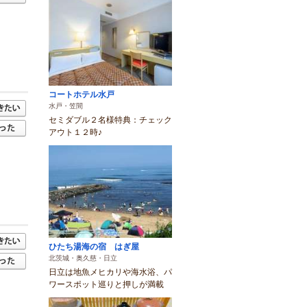
コートホテル水戸
水戸・笠間
セミダブル２名様特典：チェック
アウト１２時♪
ひたち湯海の宿 はぎ屋
北茨城・奥久慈・日立
日立は地魚メヒカリや海水浴、パ
ワースポット巡りと押しが満載