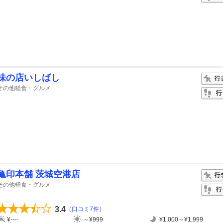
味の店いしばし
その他軽食・グルメ
亀印本舗 茨城空港店
その他軽食・グルメ
3.4
（
口コミ7件
）
¥----
～¥999
¥1,000～¥1,999