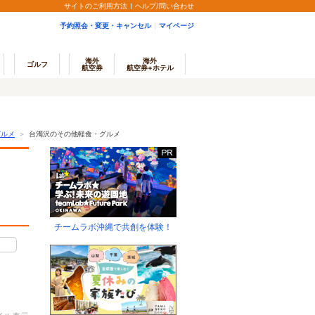
サイトのご利用方法
ヘルプ/問い合わせ
予約照会・変更・キャンセル
マイページ
海外
海外
ゴルフ
航空券
航空券+ホテル
グルメ
＞
台濁沢のその他軽食・グルメ
チームラボ沖縄で共創を体験！