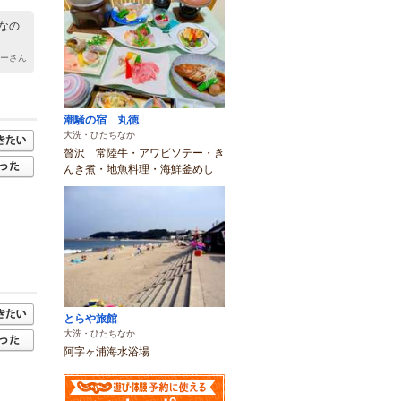
なの
ギーさん
潮騒の宿 丸徳
大洗・ひたちなか
贅沢 常陸牛・アワビソテー・き
んき煮・地魚料理・海鮮釜めし
とらや旅館
大洗・ひたちなか
阿字ヶ浦海水浴場