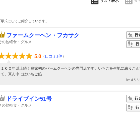
リスト表示
タ
グ形式にしてご紹介しています。
ファームクーヘン・フカサク
その他軽食・グルメ
5.0
（
口コミ1件
）
１００年以上続く農家初のバームクーヘンの専門店です。いちごを生地に練りこん
て、真ん中にはいちご餡...
by まり
ドライブイン51号
その他軽食・グルメ