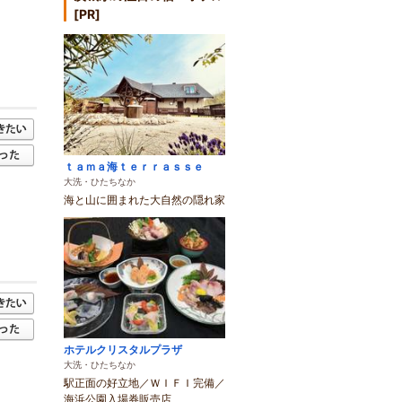
[PR]
ｔａｍａ海ｔｅｒｒａｓｓｅ
大洗・ひたちなか
海と山に囲まれた大自然の隠れ家
ホテルクリスタルプラザ
大洗・ひたちなか
駅正面の好立地／ＷＩＦＩ完備／
海浜公園入場券販売店