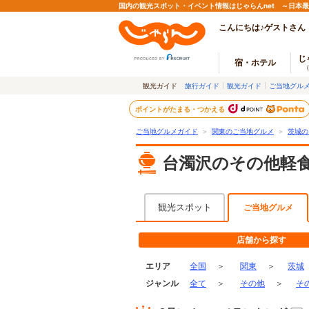
国内の観光スポット・イベント情報はじゃらんnet ～日本
こんにちは♪ゲストさん
じ
宿・ホテル
観光ガイド
旅行ガイド
観光ガイド
ご当地グル
ポイントがたまる・つかえる
ご当地グルメガイド
＞
関東のご当地グルメ
＞
茨城の
台濁沢のその他軽
観光スポット
ご当地グルメ
店舗から探す
エリア
全国
＞
関東
＞
茨城
ジャンル
全て
＞
その他
＞
そ