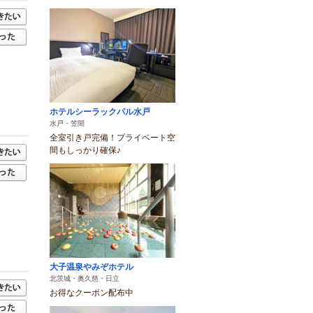
ホテルシーラックパル水戸
水戸・笠間
全室引き戸完備！プライベート空
間もしっかり確保♪
大子温泉やみぞホテル
北茨城・奥久慈・日立
お得なクーポン配布中