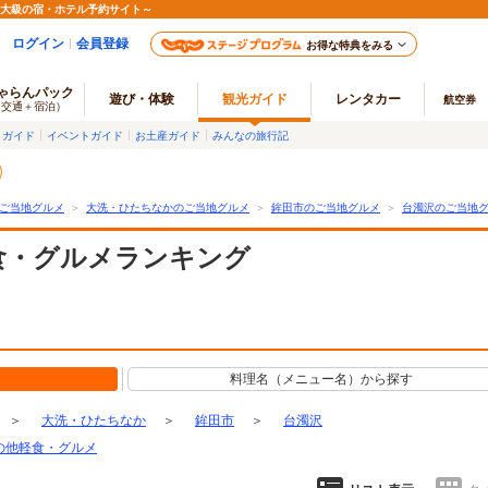
最大級の宿・ホテル予約サイト～
ログイン
会員登録
お得な特典をみる
ゃらんパック
遊び・体験
観光ガイド
レンタカー
航空券
（交通＋宿泊）
メガイド
イベントガイド
お土産ガイド
みんなの旅行記
ご当地グルメ
＞
大洗・ひたちなかのご当地グルメ
＞
鉾田市のご当地グルメ
＞
台濁沢のご当地
食・グルメランキング
料理名（メニュー名）から探す
＞
大洗・ひたちなか
＞
鉾田市
＞
台濁沢
の他軽食・グルメ