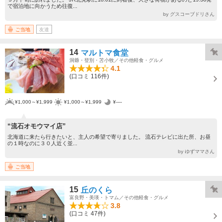
で宿泊地に向かうため往復...
by グスコーブドリさん
ご当地
友達
14
マルトマ食堂
洞爺・登別・苫小牧／その他軽食・グルメ
4.1
(口コミ 116件)
¥1,000～¥1,999
¥1,000～¥1,999
¥----
“流石オモウマイ店”
北海道に来たら行きたいと、主人の希望で寄りました。 流石テレビに出た所、お昼
の１時なのに３０人近く並...
by ゆずママさん
ご当地
15
丘のくら
富良野・美瑛・トマム／その他軽食・グルメ
3.8
(口コミ 47件)