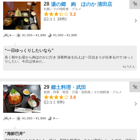
28
湯の郷 絢 ほのか 清田店
札幌／その他軽食・グルメ
3.2
(口コミ 16件)
¥----
¥1,000～¥1,999
¥1,000～¥1,999
“一日ゆっくりしたいなら”
良く朝やお昼から絢ほのかに行き 深夜料金を払えば一日泊まりが出来るので ゆっく
りしたい、今日は休みた...
by hさん
29
郷土料理・武田
釧路・阿寒・根室・川湯・屈斜路／その他軽食・グルメ
3.8
(口コミ 6件)
¥----
¥1,000～¥1,999
¥----
“海鮮巴丼”