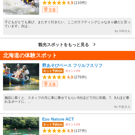
4.9
(110件)
王道
子どもがとても喜び、またすぐ行きたい、ここのラフティングじゃなきゃ嫌だと言っ
ています。次は...
by 100さん
観光スポットをもっと見る
北海道の体験スポット
野あそびベース フリルフスリフ
ポイント2％
ネット予約OK
4.9
(276件)
王道
施設に着くと、スタッフの方に車に乗せてもらい5分ほどで川に到着。7、8人ほど乗
れるボードに、...
by やあさん
Ezo Nature ACT
ポイント2％
ネット予約OK
4.9
(137件)