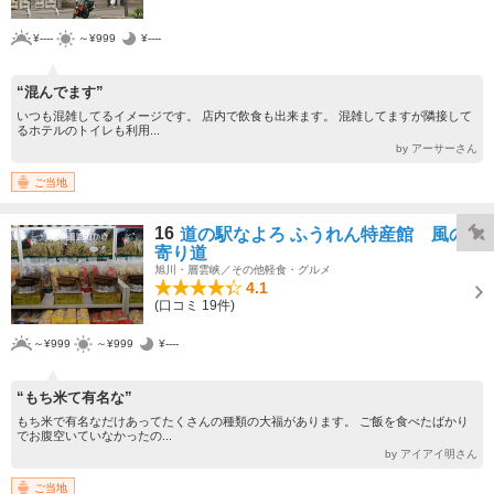
¥----
～¥999
¥----
“混んでます”
いつも混雑してるイメージです。 店内で飲食も出来ます。 混雑してますが隣接して
るホテルのトイレも利用...
by アーサーさん
ご当地
16
道の駅なよろ ふうれん特産館 風の
寄り道
旭川・層雲峡／その他軽食・グルメ
4.1
(口コミ 19件)
～¥999
～¥999
¥----
“もち米て有名な”
もち米で有名なだけあってたくさんの種類の大福があります。 ご飯を食べたばかり
でお腹空いていなかったの...
by アイアイ明さん
ご当地