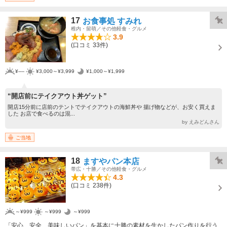
17
お食事処 すみれ
稚内・留萌／その他軽食・グルメ
3.9
(口コミ 33件)
¥----
¥3,000～¥3,999
¥1,000～¥1,999
“開店前にテイクアウト丼ゲット”
開店15分前に店前のテントでテイクアウトの海鮮丼や 揚げ物などが、お安く買えま
した お店で食べるのは混...
by えみどんさん
ご当地
18
ますやパン本店
帯広・十勝／その他軽食・グルメ
4.3
(口コミ 238件)
～¥999
～¥999
～¥999
「安心、安全、美味しいパン」を基本に十勝の素材を生かしたパン作りを行う