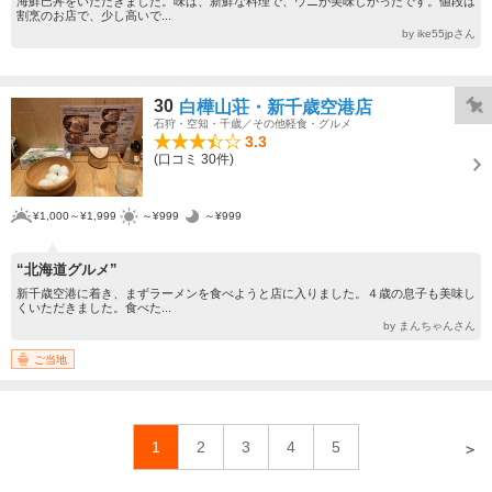
海鮮巴丼をいただきました。味は、新鮮な料理で、ウニが美味しかったです。値段は
割烹のお店で、少し高いで...
by ike55jpさん
30
白樺山荘・新千歳空港店
石狩・空知・千歳／その他軽食・グルメ
3.3
(口コミ 30件)
¥1,000～¥1,999
～¥999
～¥999
“北海道グルメ”
新千歳空港に着き、まずラーメンを食べようと店に入りました。４歳の息子も美味し
くいただきました。食べた...
by まんちゃんさん
ご当地
1
2
3
4
5
＞