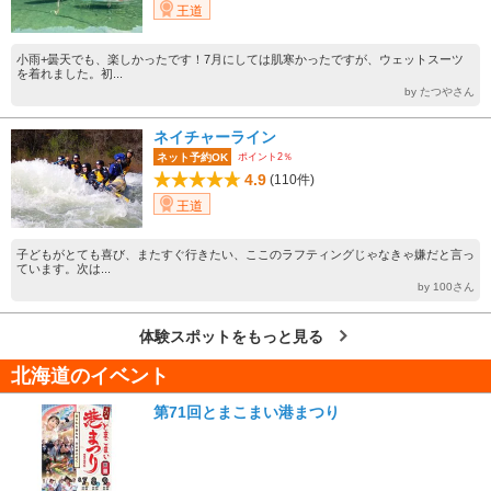
王道
小雨+曇天でも、楽しかったです！7月にしては肌寒かったですが、ウェットスーツ
を着れました。初...
by たつやさん
ネイチャーライン
ポイント2％
ネット予約OK
4.9
(110件)
王道
子どもがとても喜び、またすぐ行きたい、ここのラフティングじゃなきゃ嫌だと言っ
ています。次は...
by 100さん
体験スポットをもっと見る
北海道のイベント
第71回とまこまい港まつり