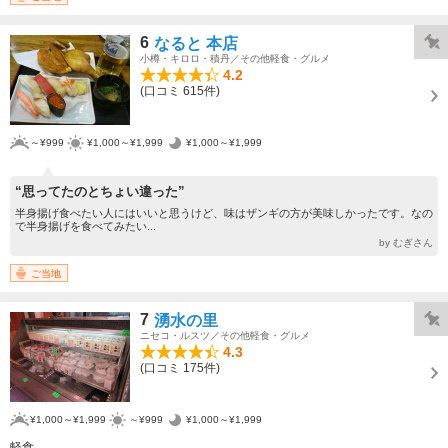
6
なると 本店
小樽・キロロ・積丹／その他軽食・グルメ
4.2
(口コミ 615件)
～¥999
¥1,000～¥1,999
¥1,000～¥1,999
“思ってたのとちょい違った”
半身揚げ食べたい人にはいいと思うけど、味はザンギの方が美味しかったです。なの
で半身揚げを食べてみたい...
by むぎさん
ご当地
7
湧水の里
ニセコ・ルスツ／その他軽食・グルメ
4.3
(口コミ 175件)
¥1,000～¥1,999
～¥999
¥1,000～¥1,999
軽食