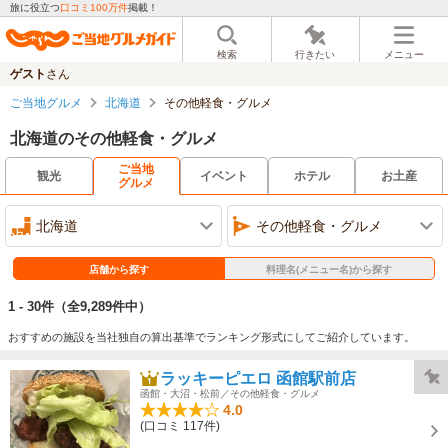
旅に役立つ
口コミ100万件
掲載！
検索
行きたい
メニュー
ゲスト
さん
ご当地グルメ
北海道
その他軽食・グルメ
北海道のその他軽食・グルメ
ご当地
観光
イベント
ホテル
お土産
グルメ
北海道
その他軽食・グルメ
店舗から探す
料理名(メニュー名)から探す
1 - 30件
（全9,289件中）
おすすめの施設を当社独自の算出基準でランキング形式にしてご紹介しています。
ラッキーピエロ 函館駅前店
函館・大沼・松前／その他軽食・グルメ
4.0
(口コミ 117件)