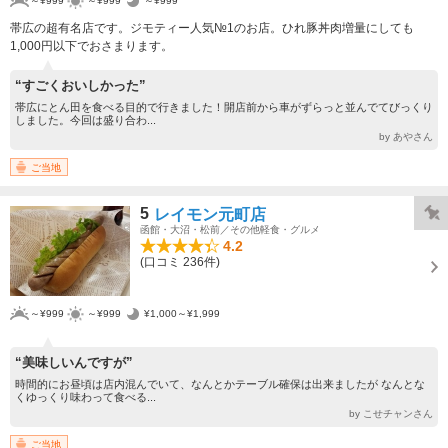
～¥999
～¥999
～¥999
帯広の超有名店です。ジモティー人気№1のお店。ひれ豚丼肉増量にしても
1,000円以下でおさまります。
“すごくおいしかった”
帯広にとん田を食べる目的で行きました！開店前から車がずらっと並んでてびっくり
しました。今回は盛り合わ...
by あやさん
ご当地
5
レイモン元町店
函館・大沼・松前／その他軽食・グルメ
4.2
(口コミ 236件)
～¥999
～¥999
¥1,000～¥1,999
“美味しいんですが”
時間的にお昼頃は店内混んでいて、なんとかテーブル確保は出来ましたが なんとな
くゆっくり味わって食べる...
by こせチャンさん
ご当地