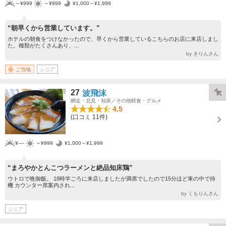
～¥999
～¥999
¥1,000～¥1,999
“朝早くから営業しています。”
ホテルの朝食をつけなかったので、早くから営業しているこちらのお店に来店しまし
た。種類がたくさんあり、...
by きりんさん
ご当地
シニア
27
波飛沫
網走・北見・知床／その他軽食・グルメ
4.5
(口コミ 11件)
¥----
～¥999
¥1,000～¥1,999
“まろやかとんこつラーメンと絶品知床鶏”
ウトロで晩御飯。 18時半ごろに来店しましたが満席でしたので15分ほど車の中で待
機 カウンター席案内され...
by くもりんさん
シニア