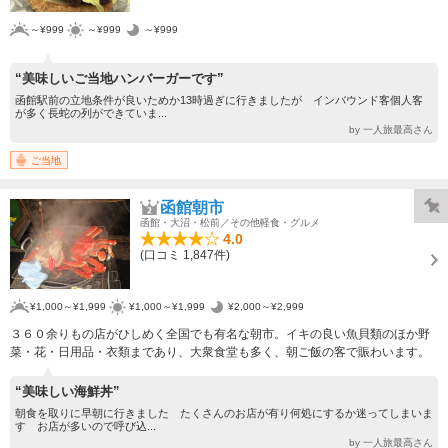
～¥999
～¥999
～¥999
“美味しいご当地ハンバーガーです”
函館駅前の立地条件が良いためか13時過ぎに行きましたが インバウンド客個人客
が多く長蛇の列ができていま...
by 一人旅最高さん
ご当地
函館朝市
函館・大沼・松前／その他軽食・グルメ
4.0
(口コミ 1,847件)
¥1,000～¥1,999
¥1,000～¥1,999
¥2,000～¥2,999
３６０余りもの店がひしめく全国でも有名な朝市。イキの良い魚貝類のほか野
菜・花・日用品・衣類まであり、大衆食堂も多く、朝ご飯の客で賑わいます。
“美味しい海鮮丼”
朝食を取りに早朝に行きました たくさんのお店が有り何処にするか迷ってしまいま
す お店が多いので呼び込...
by 一人旅最高さん