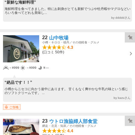
“新鮮な海鮮料理”
海鮮料理を食べてきました。特にお刺身がとても新鮮でつぶや牡丹蝦やマグロなどい
ろいろ食べてどれも美味し...
by dddddさん
22
山中牧場
小樽・キロロ・積丹／その他軽食・グルメ
4.3
(口コミ 50件)
～¥999
～¥999
¥----
“絶品です！！”
小樽からニセコに向かう途中にあります。 甘くもなく爽やかな牛乳の味という感じ
のソフトクリームです。 ...
by kazuさん
ご当地
23
ウトロ漁協婦人部食堂
網走・北見・知床／その他軽食・グルメ
4.4