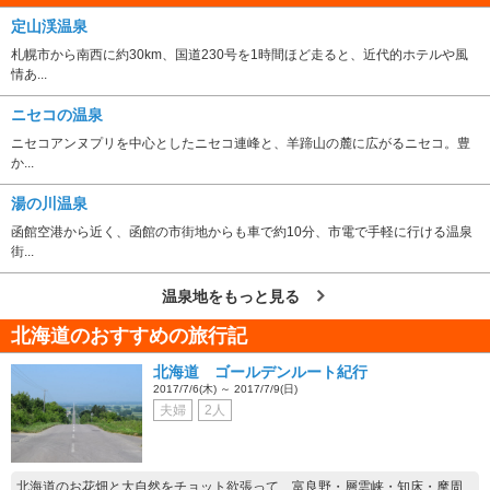
定山渓温泉
札幌市から南西に約30km、国道230号を1時間ほど走ると、近代的ホテルや風
情あ...
ニセコの温泉
ニセコアンヌプリを中心としたニセコ連峰と、羊蹄山の麓に広がるニセコ。豊
か...
湯の川温泉
函館空港から近く、函館の市街地からも車で約10分、市電で手軽に行ける温泉
街...
温泉地をもっと見る
北海道のおすすめの旅行記
北海道 ゴールデンルート紀行
2017/7/6(木) ～ 2017/7/9(日)
夫婦
2人
北海道のお花畑と大自然をチョット欲張って、富良野・層雲峡・知床・摩周