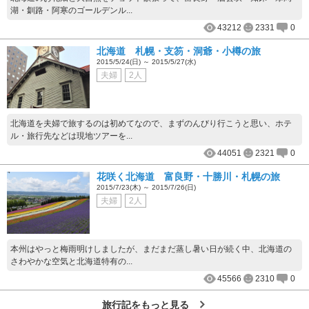
湖・釧路・阿寒のゴールデンル...
43212
2331
0
北海道 札幌・支笏・洞爺・小樽の旅
2015/5/24(日) ～ 2015/5/27(水)
夫婦
2人
北海道を夫婦で旅するのは初めてなので、まずのんびり行こうと思い、ホテ
ル・旅行先などは現地ツアーを...
44051
2321
0
花咲く北海道 富良野・十勝川・札幌の旅
2015/7/23(木) ～ 2015/7/26(日)
夫婦
2人
本州はやっと梅雨明けしましたが、まだまだ蒸し暑い日が続く中、北海道の
さわやかな空気と北海道特有の...
45566
2310
0
旅行記をもっと見る