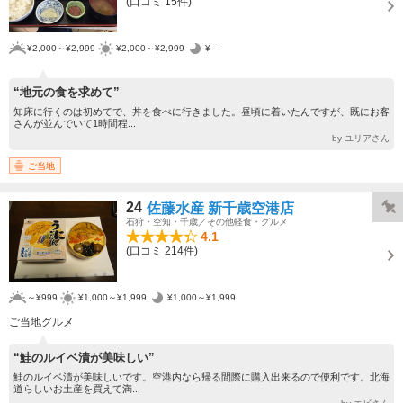
(口コミ 15件)
¥2,000～¥2,999
¥2,000～¥2,999
¥----
“地元の食を求めて”
知床に行くのは初めてで、丼を食べに行きました。昼頃に着いたんですが、既にお客
さんが並んでいて1時間程...
by ユリアさん
ご当地
24
佐藤水産 新千歳空港店
石狩・空知・千歳／その他軽食・グルメ
4.1
(口コミ 214件)
～¥999
¥1,000～¥1,999
¥1,000～¥1,999
ご当地グルメ
“鮭のルイベ漬が美味しい”
鮭のルイベ漬が美味しいです。空港内なら帰る間際に購入出来るので便利です。北海
道らしいお土産を買えて満...