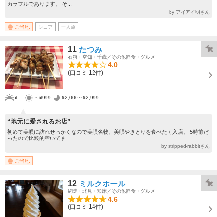
カラフルであります。 そ...
by アイアイ明さん
ご当地
シニア
一人旅
11
たつみ
石狩・空知・千歳／その他軽食・グルメ
4.0
(口コミ 12件)
¥----
～¥999
¥2,000～¥2,999
“地元に愛されるお店”
初めて美唄に訪れせっかくなので美唄名物、美唄やきとりを食べたく入店。 5時前だ
ったので比較的空いてま...
by stripped-rabbitさん
ご当地
12
ミルクホール
網走・北見・知床／その他軽食・グルメ
4.6
(口コミ 14件)