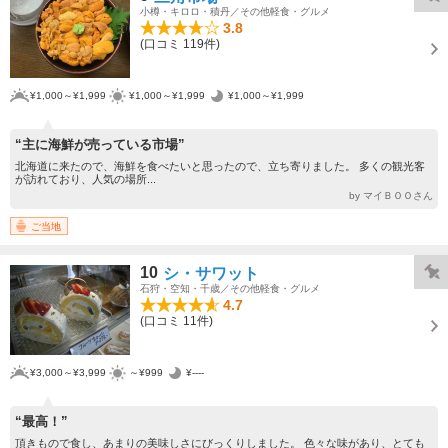
小樽・キロロ・積丹／その他軽食・グルメ
3.8
(口コミ 119件)
¥1,000～¥1,999
¥1,000～¥1,999
¥1,000～¥1,999
“主に海鮮が売っている市場”
北海道に来たので、海鮮を食べたいと思ったので、立ち寄りました。 多くの観光客
が訪れており、人気の場所...
by マイＢＯＯさん
ご当地
10
シ・サワット
石狩・空知・千歳／その他軽食・グルメ
4.7
(口コミ 11件)
¥3,000～¥3,999
～¥999
¥----
“最高！”
頂きもので食し、あまりの美味しさにびっくりしました。 色々な味があり、とても