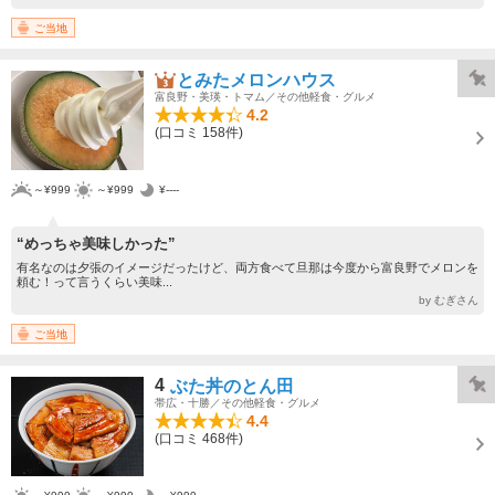
ご当地
とみたメロンハウス
富良野・美瑛・トマム／その他軽食・グルメ
4.2
(口コミ 158件)
～¥999
～¥999
¥----
“めっちゃ美味しかった”
有名なのは夕張のイメージだったけど、両方食べて旦那は今度から富良野でメロンを
頼む！って言うくらい美味...
by むぎさん
ご当地
4
ぶた丼のとん田
帯広・十勝／その他軽食・グルメ
4.4
(口コミ 468件)