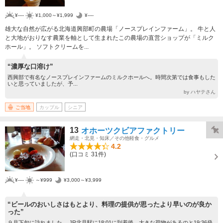
¥----
¥1,000～¥1,999
¥----
雄大な自然が広がる北海道興部町の農場「ノースプレインファーム」。 牛と人
と大地がおりなす農業を軸として生まれたこの農場の直営ショップが「ミルク
ホール」。 ソフトクリームを...
“濃厚な口溶け”
西興部で有名なノースプレインファームのミルクホールへ。時間次第では食事もした
いと思っていましたが、予...
by ハヤテさん
ご当地
カップル
シニア
13
オホーツクビアファクトリー
網走・北見・知床／その他軽食・グルメ
4.2
(口コミ 31件)
¥----
～¥999
¥3,000～¥3,999
“ビールのおいしさはもとより、料理の提供が思ったより早いのが良か
った”
９月下旬に訪れました。 JR北見駅に18:01に到着後、大きな荷物があるのと19:36発