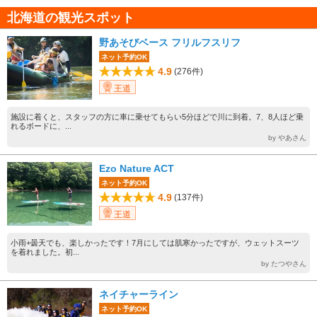
北海道の観光スポット
野あそびベース フリルフスリフ
ネット予約OK
4.9
(276件)
王道
施設に着くと、スタッフの方に車に乗せてもらい5分ほどで川に到着。7、8人ほど乗
れるボードに、...
by やあさん
Ezo Nature ACT
ネット予約OK
4.9
(137件)
王道
小雨+曇天でも、楽しかったです！7月にしては肌寒かったですが、ウェットスーツ
を着れました。初...
by たつやさん
ネイチャーライン
ネット予約OK