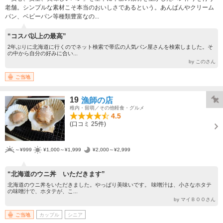
老舗。シンプルな素材こそ本当のおいしさであるという。あんぱんやクリーム
パン、ベビーパン等種類豊富なの...
“コスパ以上の最高”
2年ぶりに北海道に行くのでネット検索で帯広の人気パン屋さんを検索しました。そ
の中から自分の好みに合い...
by このさん
ご当地
19
漁師の店
稚内・留萌／その他軽食・グルメ
4.5
(口コミ 25件)
～¥999
¥1,000～¥1,999
¥2,000～¥2,999
“北海道のウニ丼 いただきます”
北海道のウニ丼をいただきました。やっぱり美味いです。 味噌汁は、小さなホタテ
の味噌汁で、ホタテが、こ...
by マイＢＯＯさん
ご当地
カップル
シニア