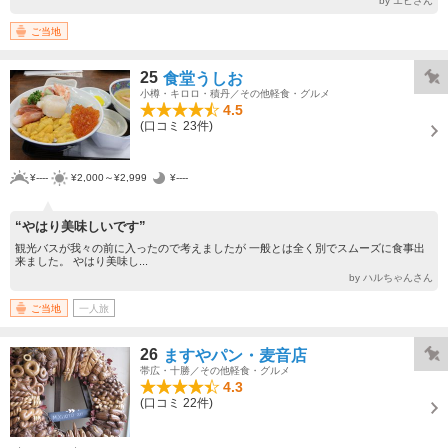
by エビさん
ご当地
25
食堂うしお
小樽・キロロ・積丹／その他軽食・グルメ
4.5
(口コミ 23件)
¥----
¥2,000～¥2,999
¥----
“やはり美味しいです”
観光バスが我々の前に入ったので考えましたが 一般とは全く別でスムーズに食事出
来ました。 やはり美味し...
by ハルちゃんさん
ご当地
一人旅
26
ますやパン・麦音店
帯広・十勝／その他軽食・グルメ
4.3
(口コミ 22件)