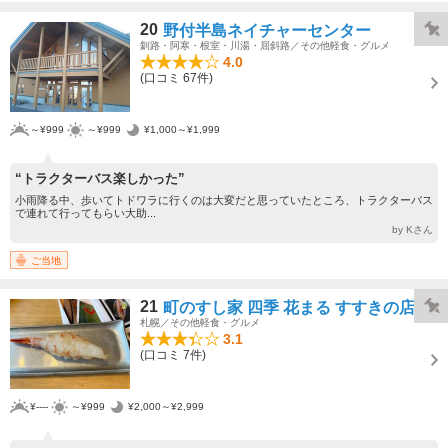
20
野付半島ネイチャーセンター
釧路・阿寒・根室・川湯・屈斜路／その他軽食・グルメ
4.0
(口コミ 67件)
～¥999
～¥999
¥1,000～¥1,999
“トラクターバス楽しかった”
小雨降る中、歩いてトドワラに行くのは大変だと思っていたところ、トラクターバス
で連れて行ってもらい大助...
by Kさん
ご当地
21
町のすし家 四季 花まる すすきの店
札幌／その他軽食・グルメ
3.1
(口コミ 7件)
¥----
～¥999
¥2,000～¥2,999