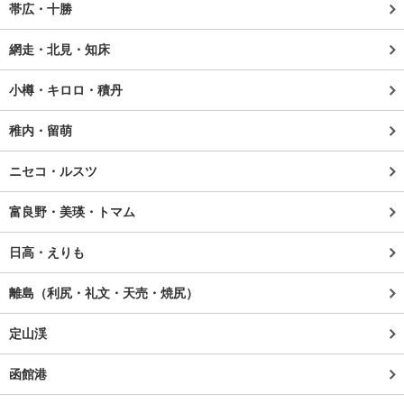
帯広・十勝
網走・北見・知床
小樽・キロロ・積丹
稚内・留萌
ニセコ・ルスツ
富良野・美瑛・トマム
日高・えりも
離島（利尻・礼文・天売・焼尻）
定山渓
函館港