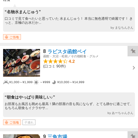
“名物水まんじゅう”
口コミで見て食べたいと思っていた 水まんじゅう！ 本当に無色透明で綺麗です！ き
っと、京極のお水だか...
by まなちんさん
ご当地
8
ラビスタ函館ベイ
函館・大沼・松前／その他軽食・グルメ
4.2
(口コミ 90件)
¥1,000～¥1,999
～¥999
¥10,000～¥14,999
“朝食はやっぱり美味しい♪”
お部屋もお風呂も眺めも最高！隣の部屋の音も気にならず、とても静かに過ごせて、
もちろん朝食もイクラやサ...
by あーちゃんさん
ご当地
子連れ
9
三角市場