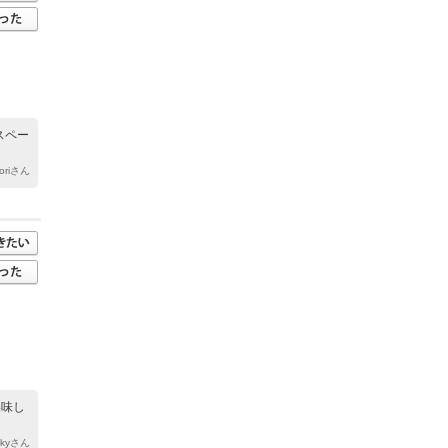
スペー
toriさん
美味し
kkyさん