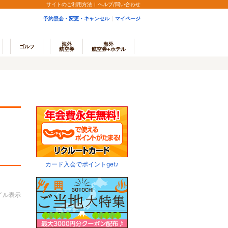
サイトのご利用方法
ヘルプ/問い合わせ
予約照会・変更・キャンセル
マイページ
海外
海外
ゴルフ
航空券
航空券+ホテル
カード入会でポイントget♪
イル表示