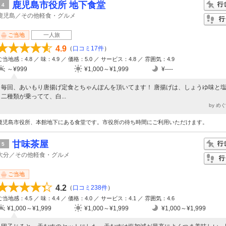
鹿児島市役所 地下食堂
4
鹿児島／その他軽食・グルメ
ご当地
一人旅
4.9
（
口コミ17件
）
ご当地感：4.8 ／ 味：4.9 ／ 価格：5.0 ／ サービス：4.8 ／ 雰囲気：4.9
～¥999
¥1,000～¥1,999
¥----
毎回、あいもり唐揚げ定食とちゃんぽんを頂いてます！ 唐揚げは、しょうゆ味と
二種類が乗ってて、白...
by め
鹿児島市役所、本館地下にある食堂です。市役所の待ち時間にご利用いただけます。
甘味茶屋
5
大分／その他軽食・グルメ
ご当地
4.2
（
口コミ238件
）
ご当地感：4.5 ／ 味：4.4 ／ 価格：4.0 ／ サービス：4.1 ／ 雰囲気：4.6
¥1,000～¥1,999
¥1,000～¥1,999
¥1,000～¥1,999