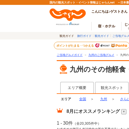
国内の観光スポット・イベント情報はじゃらんnet ～日本
こんにちは♪ゲストさん
じ
宿・ホテル
観光ガイド
旅行ガイド
観光ガイド
ご当地グル
ポイントがたまる・つかえる
ご当地グルメガイド
＞
九州のご当地グルメ
＞
九州の
九州のその他軽食
エリア概要
観光スポット
エリア
全国
＞
九州
＞
さら
8月
にオススメランキング
1 - 30件
（全20,305件中）