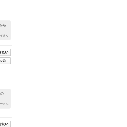
から
ェイさん
なの
ゆーさん