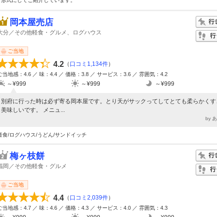
グ形式にしてご紹介しています。
岡本屋売店
大分／その他軽食・グルメ、ログハウス
ご当地
4.2
（
口コミ1,134件
）
ご当地感：4.6 ／ 味：4.4 ／ 価格：3.8 ／ サービス：3.6 ／ 雰囲気：4.2
～¥999
～¥999
～¥999
別府に行った時は必ず寄る岡本屋です。とり天がサックってしてとても柔らかくす
美味しいです。 メニュ...
by 
軽食/ログハウス/うどん/サンドイッチ
梅ヶ枝餅
福岡／その他軽食・グルメ
ご当地
4.4
（
口コミ2,039件
）
ご当地感：4.7 ／ 味：4.6 ／ 価格：4.3 ／ サービス：4.0 ／ 雰囲気：4.3