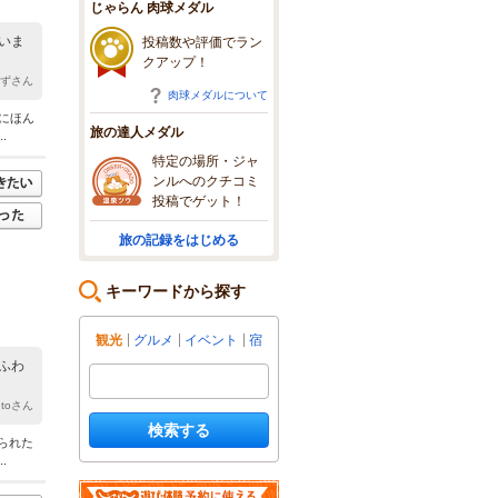
じゃらん 肉球メダル
いま
投稿数や評価でラン
クアップ！
かずさん
肉球メダルについて
にほん
旅の達人メダル
.
特定の場所・ジャ
ンルへのクチコミ
投稿でゲット！
旅の記録をはじめる
キーワードから探す
観光
グルメ
イベント
宿
ふわ
rutoさん
検索する
られた
.