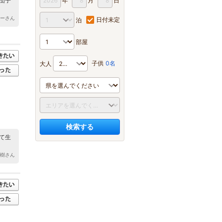
年
月
日
団子
シーさん
日付未定
泊
部屋
子供
0名
大人
検索する
て生
大樹さん