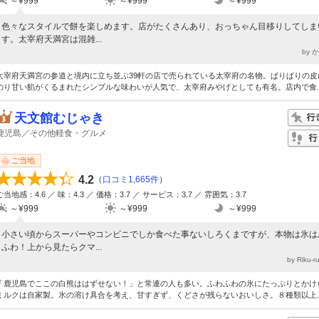
～¥999
～¥999
～¥999
色々なスタイルで餅を楽しめます。店がたくさんあり、おっちゃん目移りしてしま
す。太宰府天満宮は混雑...
by 
太宰府天満宮の参道と境内に立ち並ぶ39軒の店で売られている太宰府の名物。ぱりぱりの皮
のり甘い餡がくるまれたシンプルな味わいが人気で、太宰府みやげとしても有名。店内で食..
天文館むじゃき
鹿児島／その他軽食・グルメ
ご当地
4.2
（
口コミ1,665件
）
ご当地感：4.6 ／ 味：4.3 ／ 価格：3.7 ／ サービス：3.7 ／ 雰囲気：3.7
～¥999
～¥999
～¥999
小さい頃からスーパーやコンビニでしか食べた事ないしろくまですが、本物は氷は
ふわ！上から見たらクマ...
by Riku-
「鹿児島でここの白熊ははずせない！」と常連の人も多い。ふわふわの氷にたっぷりとかけ
ミルクは自家製。氷の溶け具合を考え、甘すぎず、くどさが残らないおいしさ。８種類以上..