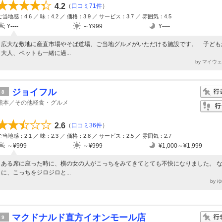
4.2
（
口コミ71件
）
ご当地感：4.6 ／ 味：4.2 ／ 価格：3.9 ／ サービス：3.7 ／ 雰囲気：4.5
¥----
～¥999
¥----
広大な敷地に産直市場やそば道場、ご当地グルメがいただける施設です。 子ども
大人、ペットも一緒に過...
by マイウ
ジョイフル
8
熊本／その他軽食・グルメ
2.6
（
口コミ36件
）
ご当地感：2.1 ／ 味：2.3 ／ 価格：2.8 ／ サービス：2.5 ／ 雰囲気：2.7
～¥999
～¥999
¥1,000～¥1,999
ある席に座った時に、横の女の人がこっちをみてきてとても不快になりました。 
に、こっちをジロジロと...
by 
マクドナルド直方イオンモール店
9