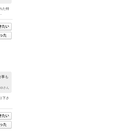
れた特
.
食事も
あゆさん
り下さ