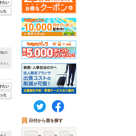
塩味の
ぐみさん
twitter
FaceBook
日付から宿を探す