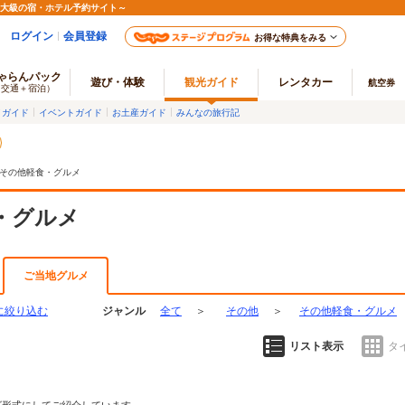
最大級の宿・ホテル予約サイト～
ログイン
会員登録
お得な特典をみる
ゃらんパック
遊び・体験
観光ガイド
レンタカー
航空券
（交通＋宿泊）
メガイド
イベントガイド
お土産ガイド
みんなの旅行記
その他軽食・グルメ
・グルメ
ご当地グルメ
に絞り込む
ジャンル
全て
＞
その他
＞
その他軽食・グルメ
リスト表示
タ