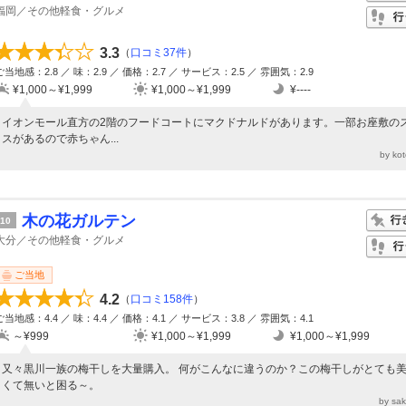
福岡／その他軽食・グルメ
3.3
（
口コミ37件
）
ご当地感：2.8 ／ 味：2.9 ／ 価格：2.7 ／ サービス：2.5 ／ 雰囲気：2.9
¥1,000～¥1,999
¥1,000～¥1,999
¥----
イオンモール直方の2階のフードコートにマクドナルドがあります。一部お座敷の
スがあるので赤ちゃん...
by ko
木の花ガルテン
10
大分／その他軽食・グルメ
ご当地
4.2
（
口コミ158件
）
ご当地感：4.4 ／ 味：4.4 ／ 価格：4.1 ／ サービス：3.8 ／ 雰囲気：4.1
～¥999
¥1,000～¥1,999
¥1,000～¥1,999
又々黒川一族の梅干しを大量購入。 何がこんなに違うのか？この梅干しがとても
くて無いと困る～。
by sa