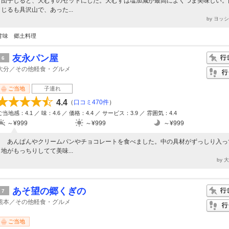
団子じると、天むすのセットにした。天むすは塩加減が最高によくつま美味しい。
じるも具沢山で、あった...
by ヨッ
甘味 郷土料理
友永パン屋
6
大分／その他軽食・グルメ
ご当地
子連れ
4.4
（
口コミ470件
）
ご当地感：4.1 ／ 味：4.6 ／ 価格：4.4 ／ サービス：3.9 ／ 雰囲気：4.4
～¥999
～¥999
～¥999
あんぱんやクリームパンやチョコレートを食べました。中の具材がずっしり入っ
地がもっちりしてて美味...
by 
あそ望の郷くぎの
7
熊本／その他軽食・グルメ
ご当地