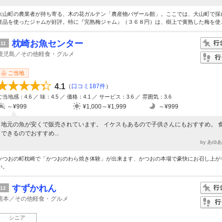
大山町の農業者が持ち寄る、木の花ガルテン「農産物バザール館」。ここでは、大山町で採
産品を使ったジャムが好評。特に『完熟梅ジャム』（３６８円）は、樹上で黄熟した梅を使..
枕崎お魚センター
11
鹿児島／その他軽食・グルメ
ご当地
4.1
（
口コミ187件
）
ご当地感：4.6 ／ 味：4.5 ／ 価格：4.1 ／ サービス：3.6 ／ 雰囲気：3.6
～¥999
¥1,000～¥1,999
～¥999
地元の魚が安くで販売されています。 イケスもあるので子供さんにもおすすめ。 
できるのでおすすめ...
by あゆ
かつおの町枕崎で「かつおのわら焼き体験」が出来ます、かつおの本場で豪快にお召し上が
い。
すずかれん
12
熊本／その他軽食・グルメ
シニア