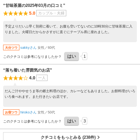
“甘味茶屋の2025年03月の口コミ”
5.0
カップル・夫婦
予定よりだいぶ早く別府に着いて、お腹も空いてないのに10時30分に甘味茶屋に入
りました。火曜日だからかさすがに直ぐにテーブル席に座れました。
sakkyさん
女性／60代
大分ツウ
はい
1
このクチコミは参考になりましたか？
“落ち着いた雰囲気のお店”
4.0
一人
だんご汁ややせうま等の郷土料理のほか、カレーなどもありました。お餅料理がいろ
いろ食べれます。また行きたいお店です。
hirokoさん
女性／50代
お宿ツウ
はい
3
このクチコミは参考になりましたか？
クチコミをもっとみる (238件)