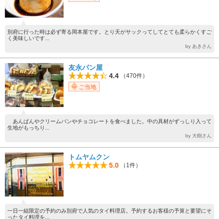
別府に行った時は必ず寄る岡本屋です。とり天がサックってしてとても柔らかくすご
く美味しいです...
by あきさん
友永パン屋
4.4
（470件）
ご当地
あんぱんやクリームパンやチョコレートを食べました。中の具材がずっしり入って
生地がもっちり...
by 大樹さん
トムヤムクン
5.0
（1件）
一日一組限定の予約のみ別府で人気のタイ料理店。予約するお客様の予算と要望にそ
ったタイ料理を...