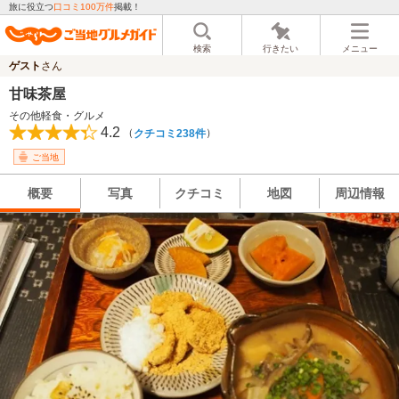
旅に役立つ
口コミ100万件
掲載！
検索
行きたい
メニュー
ゲスト
さん
甘味茶屋
その他軽食・グルメ
4.2
（
）
クチコミ238件
ご当地
概要
写真
クチコミ
地図
周辺情報