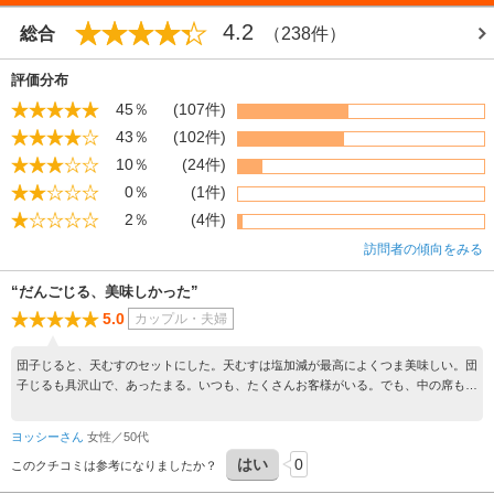
4.2
総合
（238件）
評価分布
45％
(107件)
43％
(102件)
10％
(24件)
0％
(1件)
2％
(4件)
訪問者の傾向をみる
“だんごじる、美味しかった”
5.0
カップル・夫婦
団子じると、天むすのセットにした。天むすは塩加減が最高によくつま美味しい。団
子じるも具沢山で、あったまる。いつも、たくさんお客様がいる。でも、中の席もた
くさんあるし、雰囲気も大好き。もちも、美味しい。土産も買える。
ヨッシーさん
女性／50代
はい
0
このクチコミは参考になりましたか？