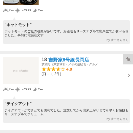
¥----
～¥999
¥----
“ホットモット”
ホットモットのご飯の種類が多いです。お値段もリーズナブルで出来立てが食べられ
ました。事前に電話注文す...
by すーさんさん
18
吉野家6号線長岡店
茨城町（東茨城郡）／その他軽食・グルメ
4.0
(口コミ 2件)
¥----
～¥999
¥----
“テイクアウト”
テイクアウトができとても便利でした。注文してから出来上がりまでも早くお値段も
リーズナブルでボリューム...
by すーさんさん