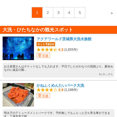
1
2
3
4
5
＞
大洗・ひたちなかの観光スポット
アクアワールド茨城県大洗水族館
ネット予約OK
4.3
(1,655件)
王道
お土産屋さんはチケットなしでも入れます。平日でしたがかなりの混雑ぶり。夏休み
なのに遠足の園...
by みぃさん
かねふくめんたいパーク大洗
3.9
(1,188件)
王道
明太子のアミューズメントパークです。予約無しでもふらっと立ち寄る事ができま
す。工場見学で明...