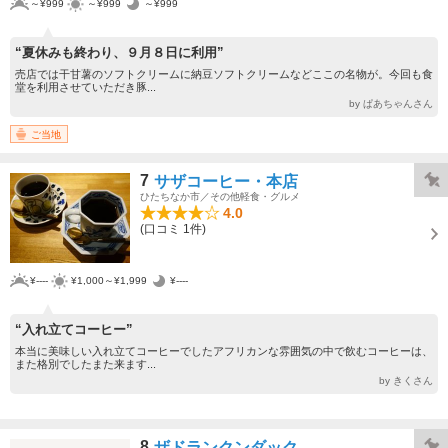
～¥999
～¥999
～¥999
“夏休みも終わり、９月８日に利用”
売店では干甘薯のソフトクリームに納豆ソフトクリームなどここの名物が。今回も食
堂を利用させていただき豚...
by ぱあちゃんさん
ご当地
7
サザコーヒー・本店
ひたちなか市／その他軽食・グルメ
4.0
(口コミ 1件)
¥----
¥1,000～¥1,999
¥----
“入れ立てコーヒー”
本当に美味しい入れ立てコーヒーでしたアフリカンな雰囲気の中で飲むコーヒーは、
また格別でしたまた来ます...
by きくさん
8
ザドランクンダック