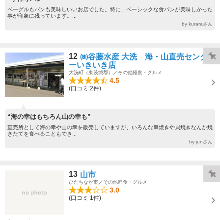
ベーグルもパンも美味しいいお店でした。特に、ベーシックな食パンが美味しかった
事が印象に残っています。...
by kuraraさん
12
㈱谷藤水産 大洗 海・山直売センタ
ーいきいき店
大洗町（東茨城郡）／その他軽食・グルメ
4.5
(口コミ 2件)
“海の幸はもちろん山の幸も”
直売所として海の幸や山の幸を販売していますが、いろんな串焼きや貝焼きなんか焼
きたてを食べることもでき...
by junさん
13
山市
ひたちなか市／その他軽食・グルメ
3.0
(口コミ 1件)