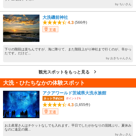
by ちいさん
大洗磯前神社
4.3
(566件)
王道
下りの階段は楽ちんですが、海に降りて、また階段上がり神社まで行くのが、辛かっ
たです。だけど...
by おきちゃんさん
観光スポットをもっと見る
大洗・ひたちなかの体験スポット
アクアワールド茨城県大洗水族館
ポイント2％
ネット予約OK
4.3
(1,655件)
王道
お土産屋さんはチケットなしでも入れます。平日でしたがかなりの混雑ぶり。夏休み
なのに遠足の園...
by みぃさん