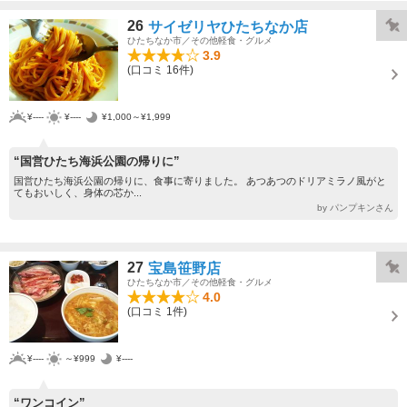
26
サイゼリヤひたちなか店
ひたちなか市／その他軽食・グルメ
3.9
(口コミ 16件)
¥----
¥----
¥1,000～¥1,999
“国営ひたち海浜公園の帰りに”
国営ひたち海浜公園の帰りに、食事に寄りました。 あつあつのドリアミラノ風がと
てもおいしく、身体の芯か...
by パンプキンさん
27
宝島笹野店
ひたちなか市／その他軽食・グルメ
4.0
(口コミ 1件)
¥----
～¥999
¥----
“ワンコイン”