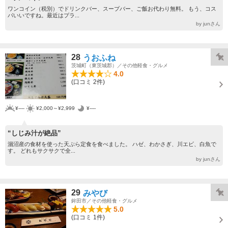
ワンコイン（税別）でドリンクバー、スープバー、ご飯お代わり無料。 もう、コス
パいいですね。最近はプラ...
by junさん
28
うおふね
茨城町（東茨城郡）／その他軽食・グルメ
4.0
(口コミ 2件)
¥----
¥2,000～¥2,999
¥----
“しじみ汁が絶品”
涸沼産の食材を使った天ぷら定食を食べました。 ハゼ、わかさぎ、川エビ、白魚で
す。 どれもサクサクで全...
by junさん
29
みやび
鉾田市／その他軽食・グルメ
5.0
(口コミ 1件)