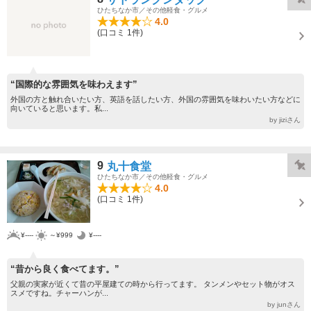
ひたちなか市／その他軽食・グルメ
4.0
(口コミ 1件)
“国際的な雰囲気を味わえます”
外国の方と触れ合いたい方、英語を話したい方、外国の雰囲気を味わいたい方などに
向いていると思います。私...
by jiziさん
9
丸十食堂
ひたちなか市／その他軽食・グルメ
4.0
(口コミ 1件)
¥----
～¥999
¥----
“昔から良く食べてます。”
父親の実家が近くて昔の平屋建ての時から行ってます。 タンメンやセット物がオス
スメですね。チャーハンが...
by junさん