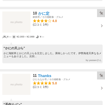
10
かに定
鉾田市／その他軽食・グルメ
4.0
(口コミ 1件)
¥----
¥2,000～¥2,999
¥----
“かにの天ぷら”
かに海鮮丼とかにの天ぷらを注文しました。美味しかったです。伊勢海老天丼なるメ
ニューもありました。次回...
by yassanさん
11
Thanks
ひたちなか市／その他軽食・グルメ
5.0
(口コミ 1件)
“手作りパン”