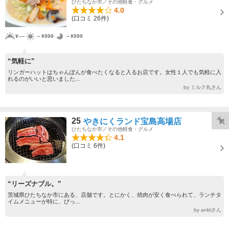
ひたちなか市／その他軽食・グルメ
4.0
(口コミ 26件)
¥----
～¥999
～¥999
“気軽に”
リンガーハットはちゃんぽんが食べたくなると入るお店です。女性１人でも気軽に入
れるのがいいと思いました...
by ミルク丸さん
25
やきにくランド宝島高場店
ひたちなか市／その他軽食・グルメ
4.1
(口コミ 6件)
“リーズナブル。”
茨城県ひたちなか市にある、店舗です。とにかく、焼肉が安く食べられて、ランチタ
イムメニューが特に、びっ...
by anblさん