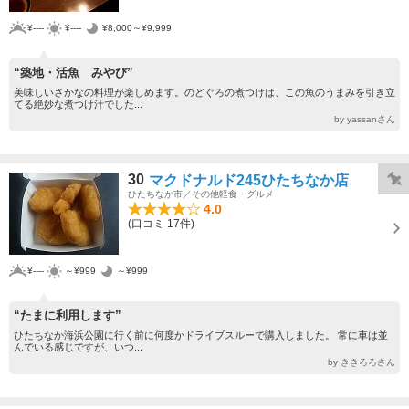
¥----
¥----
¥8,000～¥9,999
“築地・活魚 みやび”
美味しいさかなの料理が楽しめます。のどぐろの煮つけは、この魚のうまみを引き立
てる絶妙な煮つけ汁でした...
by yassanさん
30
マクドナルド245ひたちなか店
ひたちなか市／その他軽食・グルメ
4.0
(口コミ 17件)
¥----
～¥999
～¥999
“たまに利用します”
ひたちなか海浜公園に行く前に何度かドライブスルーで購入しました。 常に車は並
んでいる感じですが、いつ...
by ききろろさん