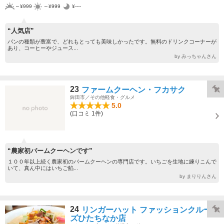
～¥999
～¥999
¥----
“人気店”
パンの種類が豊富で、どれもとっても美味しかったです。無料のドリンクコーナーが
あり、コーヒーやジュース...
by みっちゃんさん
23
ファームクーヘン・フカサク
鉾田市／その他軽食・グルメ
5.0
(口コミ 1件)
“農家初バームクーヘンです”
１００年以上続く農家初のバームクーヘンの専門店です。いちごを生地に練りこんで
いて、真ん中にはいちご餡...
by まりりんさん
24
リンガーハット ファッションクルー
ズひたちなか店