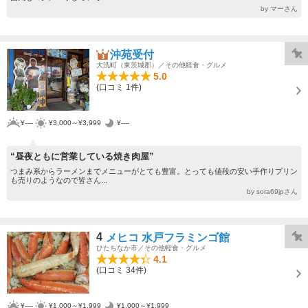
by マーさん
沖苑受付
大洗町（東茨城郡）／その他軽食・グルメ
5.0
(口コミ 1件)
¥----
¥3,000～¥3,999
¥----
“昼夜ともに営業している焼き肉屋”
つまみ系からラーメンまでメニューがとても豊富。とっても値段の安い手作りプリン
も売りのようなので皆さん...
by sora69jpさん
4
メヒコ 水戸フラミンゴ館
ひたちなか市／その他軽食・グルメ
4.1
(口コミ 34件)
¥----
¥1,000～¥1,999
¥1,000～¥1,999