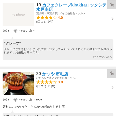
19
カフェクレープkirakiraロックシティ
水戸南店
茨城町（東茨城郡）／その他軽食・グルメ
4.0
(口コミ 1件)
¥----
～¥999
¥----
“クレープ”
クレープとてもおいしかったです。注文してから作ってくれるので出来立てが食べら
れます。お値段もリーズナ...
by すーさんさん
20
かつや 市毛店
ひたちなか市／その他軽食・グルメ
3.8
(口コミ 11件)
¥----
～¥999
～¥999
素材にこだわった、とんかつが味わえるお店