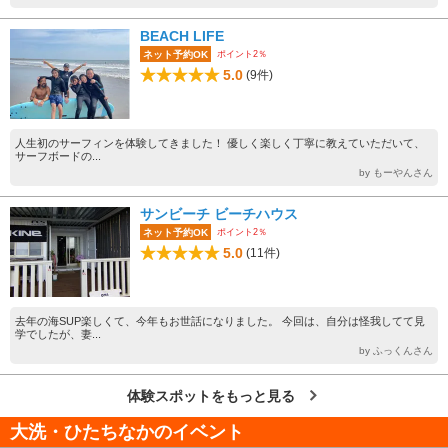
BEACH LIFE
ポイント2％
ネット予約OK
5.0
(9件)
人生初のサーフィンを体験してきました！ 優しく楽しく丁寧に教えていただいて、
サーフボードの...
by もーやんさん
サンビーチ ビーチハウス
ポイント2％
ネット予約OK
5.0
(11件)
去年の海SUP楽しくて、今年もお世話になりました。 今回は、自分は怪我してて見
学でしたが、妻...
by ふっくんさん
体験スポットをもっと見る
大洗・ひたちなかのイベント