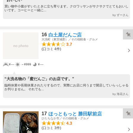
買い物中小腹がすいたときに立ち寄ります。クロワッサンがサクサクでとてもおいし
いです。コーヒーと一緒に...
by ずーさん
16
白土屋だんご店
大洗町（東茨城郡）／その他軽食・グルメ
3.7
(口コミ 4件)
¥----
～¥999
¥----
“大洗名物の「蜜だんご」のお店です。”
臨時休業や長期休業されたりするので、実際にお店に伺うまで開店していらっしゃる
か判りません。 それでも...
by 海花さん
17
ほっともっと 勝田駅前店
ひたちなか市／その他軽食・グルメ
4.3
(口コミ 3件)