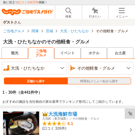
旅に役立つ
口コミ100万件
掲載！
検索
行きたい
メニュー
ゲスト
さん
ご当地グルメ
関東
茨城
大洗・ひたちなか
その他軽食・グルメ
大洗・ひたちなかのその他軽食・グルメ
ご当地
観光
イベント
ホテル
お土産
グルメ
大洗・ひたちなか
その他軽食・グルメ
店舗から探す
料理名(メニュー名)から探す
1 - 30件
（全441件中）
おすすめの施設を当社独自の算出基準でランキング形式にしてご紹介しています。
大洗海鮮市場
大洗町（東茨城郡）／その他軽食・グルメ
4.1
(口コミ 326件)