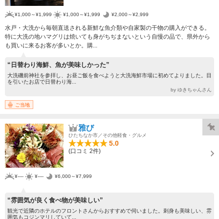
¥1,000～¥1,999
¥1,000～¥1,999
¥2,000～¥2,999
水戸・大洗から毎朝直送される新鮮な魚介類や自家製の干物の購入ができる。
特に大洗の地ハマグリは焼いても身がちぢまないという自慢の品で、県外から
も買いに来るお客が多いとか。購...
“日替わり海鮮、魚が美味しかった”
大洗磯前神社を参拝し、お昼ご飯を食べようと大洗海鮮市場に初めてよりました。目
を引いたお店で日替わり海...
by ゆきちゃんさん
ご当地
雅び
ひたちなか市／その他軽食・グルメ
5.0
(口コミ 2件)
¥----
¥----
¥6,000～¥7,999
“雰囲気が良く食べ物が美味しい”
観光で近隣のホテルのフロントさんからおすすめで伺いました。刺身も美味しい、雰
囲気もコジンマリしていて...