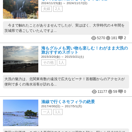
2024/11/15(金) ～ 2024/11/17(日)
夫婦
2人
今まで触れたことがありませんでしたが、実はぼく、大学時代の４年間を
茨城県で過ごしていたんですよ...
5270
181
2
海もグルメも買い物も楽しむ！わがまま大洗の
旅おすすめスポット
2015/3/20(金) ～ 2015/3/21(土)
その他
1人
大洗の魅力は、北関東有数の遠浅で広大なビーチ！首都圏からのアクセスが
便利で多くの海水浴客が訪れる...
11177
59
0
湊線で行くネモフィラの絶景
2017/4/30(日) ～ 2017/5/1(月)
一人
1人