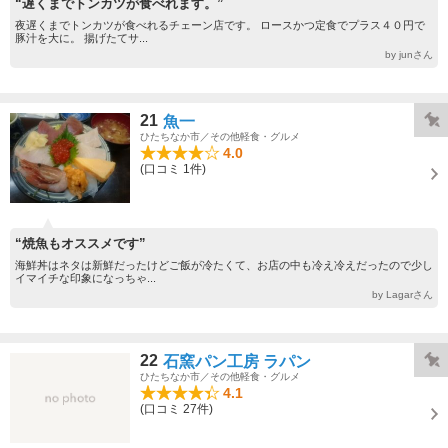
“遅くまでトンカツが食べれます。”
夜遅くまでトンカツが食べれるチェーン店です。 ロースかつ定食でプラス４０円で
豚汁を大に。 揚げたてサ...
by junさん
21
魚一
ひたちなか市／その他軽食・グルメ
4.0
(口コミ 1件)
“焼魚もオススメです”
海鮮丼はネタは新鮮だったけどご飯が冷たくて、お店の中も冷え冷えだったので少し
イマイチな印象になっちゃ...
by Lagarさん
22
石窯パン工房 ラパン
ひたちなか市／その他軽食・グルメ
4.1
(口コミ 27件)