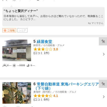
“ちょっと贅沢ディナー”
日本海側から遠征して水戸へ。お宿からさほど離れていなかったので、晩御飯をここ
にしました。 カニピラフ...
by マミヤさん
ご当地
シニア
5
緑屋食堂
鉾田市／その他軽食・グルメ
3.0
(口コミ 1件)
¥----
～¥999
¥----
6
常磐自動車道 東海パーキングエリア
（下り線）
東海村（那珂郡）／その他軽食・グルメ
4.1
(口コミ 8件)