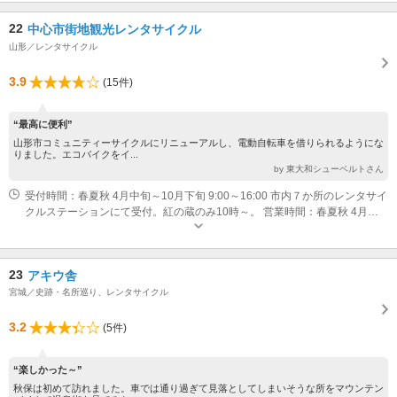
22
中心市街地観光レンタサイクル
山形／レンタサイクル
3.9
(15件)
“最高に便利”
山形市コミュニティーサイクルにリニューアルし、電動自転車を借りられるようにな
りました。エコバイクをイ...
by 東大和シューベルトさん
受付時間：春夏秋 4月中旬～10月下旬 9:00～16:00 市内７か所のレンタサイ
クルステーションにて受付。紅の蔵のみ10時～。 営業時間：春夏秋 4月中
旬～10月下旬 9:00～17:00 当日の時間内に返却ください。 どのステーショ
ンでも返却可能です。
23
アキウ舎
宮城／史跡・名所巡り、レンタサイクル
3.2
(5件)
“楽しかった～”
秋保は初めて訪れました。車では通り過ぎて見落としてしまいそうな所をマウンテン