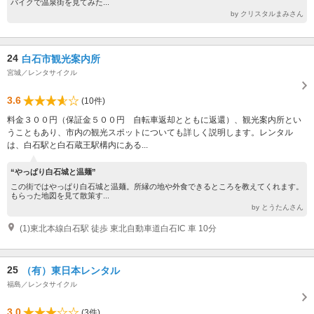
バイクで温泉街を見てみた...
by クリスタルまみさん
24
白石市観光案内所
宮城／レンタサイクル
3.6
(10件)
料金３００円（保証金５００円 自転車返却とともに返還）、観光案内所とい
うこともあり、市内の観光スポットについても詳しく説明します。レンタル
は、白石駅と白石蔵王駅構内にある...
“やっぱり白石城と温麺”
この街ではやっぱり白石城と温麺。所縁の地や外食できるところを教えてくれます。
もらった地図を見て散策す...
by とうたんさん
(1)東北本線白石駅 徒歩 東北自動車道白石IC 車 10分
25
（有）東日本レンタル
福島／レンタサイクル
3.0
(3件)