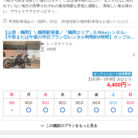
＼駅から始まる新しい旅のカタチ／ 二次交通手段の乏しい、まだそんなに知ら
れていない地方の四季それぞれの風光明媚な景色に感動し、美味しい食を味わ
い、アウトドアアクティビティ...
専用駐車場あり（無料）20台 JR遊佐駅の無料駐車場をお使いいただけます。
【山形・鶴岡】＼鶴岡駅発着／「鶴岡エリア」E-Bikeレンタル♪
【午前または午後の半日プラン◎レンタル時間約4時間】カップル・
友人・女性におすすめ♪
レンタサイクル
4時間
オンラインカード決済専用
【10:30～16:00】おひとり
4,400円～
日
月
火
水
木
金
土
日
8/9
8/10
8/11
8/12
8/13
8/14
8/15
8/16
この施設のプランをもっと見る