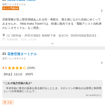
秋田／レンタサイクル
ネット予約OK
武家屋敷が並ぶ歴史情緒あふれる街・角館を、風を感じながら自由にめぐって
みませんか。 Akita Inaka Travelでは、快適に観光できる「電動アシスト自転車
のレンタサイクル」をご用意...
(1)【新幹線・JR田沢湖線】角館駅下車 徒歩2分 【秋田内陸縦貫鉄道】角館駅下車 徒歩2分
営業時間：9:00～17:00
専用駐車場あり（無料）2台
21
花巻空港ターミナル
岩手／レンタサイクル
4.1
(20件)
【料金】1台1日 300円
“これぞ地方空港の良さ”
年末年始に東北の温泉を巡る旅行をしたとき、そのメインの舞台が山形県と秋田県
という日本海側だったんで...
by yosshyさん
王道