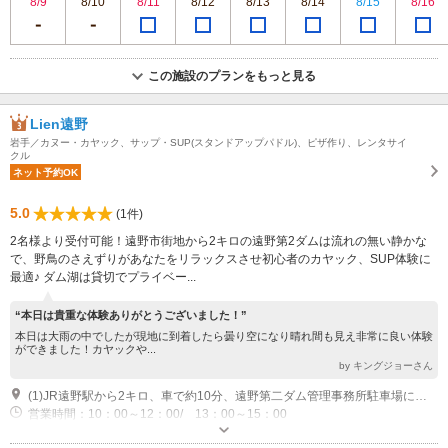
8/9
8/10
8/11
8/12
8/13
8/14
8/15
8/16
この施設のプランをもっと見る
Lien遠野
岩手／カヌー・カヤック、サップ・SUP(スタンドアップパドル)、ピザ作り、レンタサイ
クル
ネット予約OK
5.0
(1件)
2名様より受付可能！遠野市街地から2キロの遠野第2ダムは流れの無い静かな
で、野鳥のさえずりがあなたをリラックスさせ初心者のカヤック、SUP体験に
最適♪ ダム湖は貸切でプライベー...
“本日は貴重な体験ありがとうございました！”
本日は大雨の中でしたが現地に到着したら曇り空になり晴れ間も見え非常に良い体験
ができました！カヤックや...
by キングジョーさん
(1)JR遠野駅から2キロ、車で約10分、遠野第二ダム管理事務所駐車場に現地集合。
営業時間：10：00～12：00/ 13：00～15：00