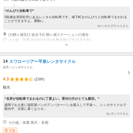
“のんびり自転車で”
5島健会津若松市にあるレンタル自転車です。城下町をのんびりと自転車でまわわる
ことができますよ。運動に...
by いわとびちゃんさん
(1)鶴ヶ城北口 徒歩 5分 鶴ヶ城ステーションの場合
その他：営業 09:00?16:00 冬季休業(12月?3月下旬)
14
スワローツアー平泉レンタサイクル
岩手／レンタサイクル
4.3
(23件)
観光
“名所が自転車でまわるのに丁度よい。受付の方がとても親切。”
盛岡でお土産に福田屋パンのアンバターパンを購入して平泉へ。 レンタサイクルで
観光中、次第に暑くなりロ...
by ポンスケさん
その他：休業 雨天・冬期
王道