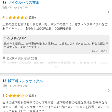
12
サイクルハウス前山
山形／レンタサイクル
4.5
(2件)
上杉の歴史と旅情あふれる城下町、米沢市の散策に、ぜひレンタサイクルをご
利用ください。 【料金】1000円/1日、200円/1時間
“レンタサイクル”
観光をする際に、自転車ががあると便利に。に巡ることができました。料金も割とリ
ーズナブルでよかったです...
by アリスさん
(1)JR米沢駅 徒歩 20分
その他：営業時間 9:00?19:00 春夏秋 営業時間 9:00?18:30 冬 定休日（火）
13
城下町レンタサイクル
福島／レンタサイクル
3.0
(3件)
会津の城下町を自転車でのんびり周遊！城下町特有の複雑な路地も自転車なら
大丈夫。城下町レンタサイクルでは市内4ヶ所にステーションを設置。ステーシ
ョンであればどこに乗り捨てて...