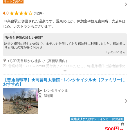
ネット予約OK
4.0
(42件)
JR高畠駅と併設された温泉です。温泉のほか、休憩室や観光案内所、売店をは
じめ、レストランもございます。
“駅舎と併設の珍しい施設”
駅舎と併設の珍しい施設で、ホテルも併設しており宿泊時に利用しました。宿泊者よ
りも地元の方が多く利用さ...
by のぶ51さん
(1)JR高畠駅から徒歩で（高畠駅構内）
営業時間：7:00～22:00 受付終了21:30 ※ただし、毎週月曜日は浴槽清掃の
ため午後9時で終了 定休日：毎月第2月曜日（祝日の場合はその翌日）
【普通自転車】★高畠町太陽館・レンタサイクル★【ファミリーに
おすすめ】
レンタサイクル
3時間
現地決済またはオンラインカード決済可
１台
500円～