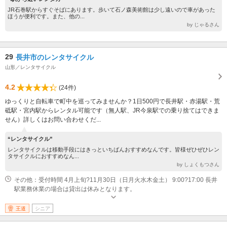
JR石巻駅からすぐそばにあります。歩いて石ノ森美術館は少し遠いので車があった
ほうが便利です。また、他の...
by じゃるさん
29
長井市のレンタサイクル
山形／レンタサイクル
4.2
(24件)
ゆっくりと自転車で町中を巡ってみませんか？1日500円で長井駅・赤湯駅・荒
砥駅・宮内駅からレンタル可能です（無人駅、JR今泉駅での乗り捨てはできま
せん）詳しくはお問い合わせくだ...
“レンタサイクル”
レンタサイクルは移動手段にはきっといちばんおすすめなんです。皆様ぜひぜひレン
タサイクルにおすすめなん...
by しょくもつさん
その他：受付時間 4月上旬?11月30日（日月火水木金土） 9:00?17:00 長井
駅業務休業の場合は貸出は休みとなります。
王道
シニア