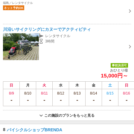
福島／レンタサイクル
ネット予約OK
川沿いサイクリングにカヌーでアクティビティ
レンタサイクル
3時間
事前決済可
おひとり様
15,000円～
日
月
火
水
木
金
土
日
8/9
8/10
8/11
8/12
8/13
8/14
8/15
8/16
この施設のプランをもっと見る
8
バイシクルショップBRENDA