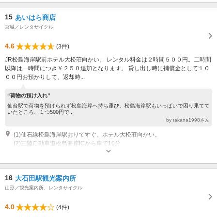
15
あいはら商店
宮城／レンタサイクル
4.6
(3件)
JR松島海岸駅前ホテル大松荘向かい。 レンタル料金は２時間５００円。二時間
以降は一時間につき￥２５０追加となります。 貸し出し時に補償金として１０
００円お預かりして、返却時...
“荷物の預け入れ”
仙台駅で荷物を預けられず松島海岸へ持ち運び、松島海岸駅もいっぱいで困り果てて
いたところ、１つ500円で...
by takana1998さん
(1)仙石線松島海岸駅おりてすぐ。ホテル大松荘向かい。
(2)三陸自動車道松島海岸ICから車で10分
営業時間：9:00～19:00 休業：不定休
16
大石田駅観光案内所
山形／観光案内所、レンタサイクル
4.0
(4件)