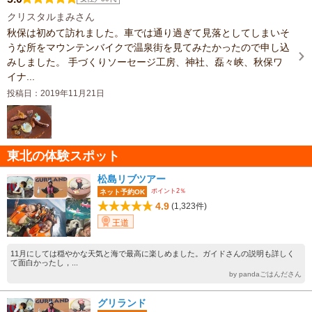
クリスタルまみさん
秋保は初めて訪れました。車では通り過ぎて見落としてしまいそ
うな所をマウンテンバイクで温泉街を見てみたかったので申し込
みしました。 手づくりソーセージ工房、神社、磊々峡、秋保ワ
イナ...
投稿日：2019年11月21日
東北の体験スポット
松島リブツアー
ポイント2％
ネット予約OK
4.9
(1,323件)
王道
11月にしては穏やかな天気と海で最高に楽しめました。ガイドさんの説明も詳しく
て面白かったし，...
by pandaごはんださん
グリランド