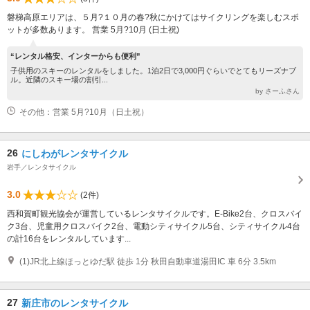
磐梯高原エリアは、５月?１０月の春?秋にかけてはサイクリングを楽しむスポ
ットが多数あります。 営業 5月?10月 (日土祝)
“レンタル格安、インターからも便利”
子供用のスキーのレンタルをしました。1泊2日で3,000円ぐらいでとてもリーズナブ
ル。近隣のスキー場の割引...
by さーふさん
その他：営業 5月?10月（日土祝）
26
にしわがレンタサイクル
岩手／レンタサイクル
3.0
(2件)
西和賀町観光協会が運営しているレンタサイクルです。E-Bike2台、クロスバイ
ク3台、児童用クロスバイク2台、電動シティサイクル5台、シティサイクル4台
の計16台をレンタルしています...
(1)JR北上線ほっとゆだ駅 徒歩 1分 秋田自動車道湯田IC 車 6分 3.5km
27
新庄市のレンタサイクル