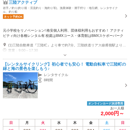
三陸アクティブ
岩手／釣り(釣り堀・渓流釣り・海釣り等)、漁業体験・潮干狩り・地引網、レンタサイク
ル、釣り船
ネット予約OK
元小学校をリノベーション! 格安個人利用、団体様利用もおすすめ！ アクティ
ビティ向け各種レンタル有 校庭はBMXコース・体育館はBMXスケボーパーク
(1)三陸自動車道『三陸IC』より車で約7分。三陸鉄道リアス線甫嶺駅より徒歩5分。
営業：9:00～17:30
専用駐車場あり（無料）30台
【レンタルサイクリング】初心者でも安心！ 電動自転車で三陸町の
緑と海の景色を楽しもう♪
レンタサイクル
8時間
オンラインカード決済専用
お一人様
2,000円～
日
月
火
水
木
金
土
日