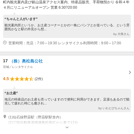
町内観光案内及び銀山温泉アクセス案内、特産品販売、手荷物預かり 令和４年
４月にリニューアルオープン 営業 6:30?20:00
“ちゃんと人がいます”
観光案内所というか、お土産コーナーとかの一角にパンフとか並べている、という雰
囲気かなと駅の外見から想...
by 大将さん
営業時間：売店：7:00～19:30 レンタサイクル利用時間：9:00～17:00
17
（株）奥松島公社
宮城／レンタサイクル
4.5
(2件)
“お土産”
地元の特産品のお土産も売っていますので便利に利用ができます。足湯もあるので観
光して疲れた時にも癒され...
by いわとびちゃんさん
(1)仙石線野蒜駅（野蒜駅駅舎内）
(2)三陸自動車道鳴瀬奥松島ICから車で12分
営業時間：8:00～18:00 受付時間：8:30～17:30 休業：年末年始