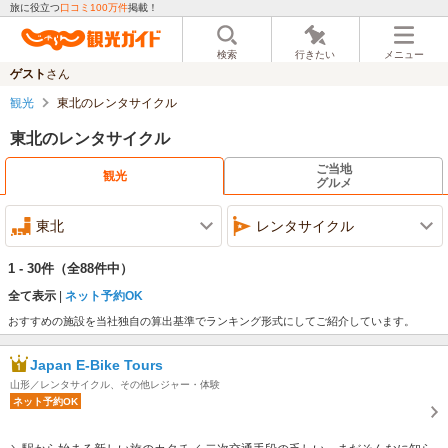
旅に役立つ
口コミ100万件
掲載！
検索
行きたい
メニュー
ゲスト
さん
観光
東北のレンタサイクル
東北のレンタサイクル
ご当地
観光
グルメ
東北
レンタサイクル
1 - 30件
（全88件中）
全て表示
ネット予約OK
おすすめの施設を当社独自の算出基準でランキング形式にしてご紹介しています。
Japan E-Bike Tours
山形／レンタサイクル、その他レジャー・体験
ネット予約OK