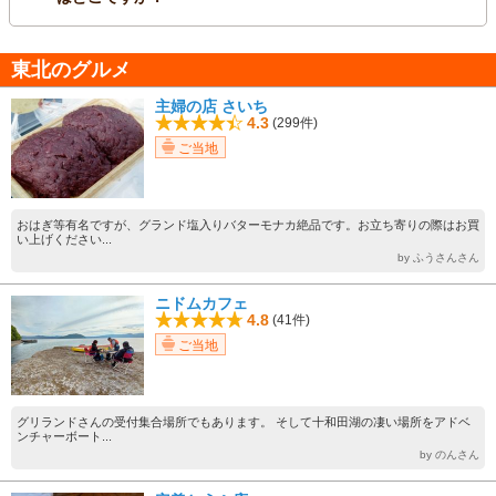
東北のグルメ
主婦の店 さいち
4.3
(299件)
ご当地
おはぎ等有名ですが、グランド塩入りバターモナカ絶品です。お立ち寄りの際はお買
い上げください...
by ふうさんさん
ニドムカフェ
4.8
(41件)
ご当地
グリランドさんの受付集合場所でもあります。 そして十和田湖の凄い場所をアドベ
ンチャーボート...
by のんさん