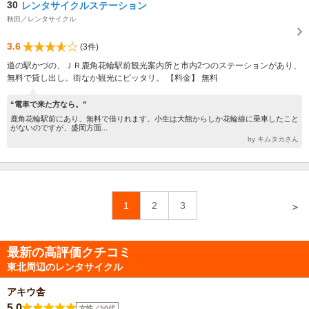
30
レンタサイクルステーション
秋田／レンタサイクル
3.6
(3件)
道の駅かづの、ＪＲ鹿角花輪駅前観光案内所と市内2つのステーションがあり、
無料で貸し出し。街なか観光にピッタリ。 【料金】 無料
“電車で来た方なら。”
鹿角花輪駅前にあり、無料で借りれます。小生は大館からしか花輪線に乗車したこと
がないのですが、盛岡方面...
by キムタカさん
1
2
3
＞
最新の高評価クチコミ
東北周辺のレンタサイクル
アキウ舎
5.0
女性／50代