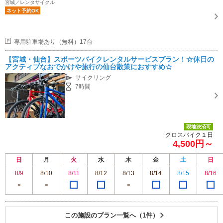
宮城／レンタサイクル
ネット予約OK
専用駐車場あり（無料）17台
【宮城・仙台】スポーツバイクレンタルサービスプラン！☆休日の
アクティブなおでかけや旅行の仙台散策におすすめ☆
サイクリング
7時間
現地決済可
クロスバイク１日
4,500円～
日
月
火
水
木
金
土
日
8/9
8/10
8/11
8/12
8/13
8/14
8/15
8/16
この施設のプラン一覧へ（1件）