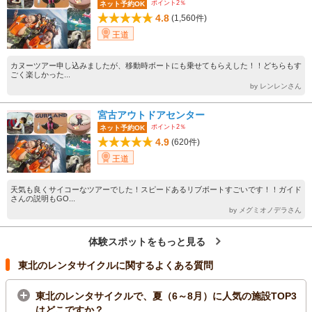
ポイント2％
ネット予約OK
4.8
(1,560件)
王道
カヌーツアー申し込みましたが、移動時ボートにも乗せてもらえした！！どちらもす
ごく楽しかった...
by レンレンさん
宮古アウトドアセンター
ポイント2％
ネット予約OK
4.9
(620件)
王道
天気も良くサイコーなツアーでした！スピードあるリブボートすごいです！！ガイド
さんの説明もGO...
by メグミオノデラさん
体験スポットをもっと見る
東北のレンタサイクルに関するよくある質問
東北のレンタサイクルで、夏（6～8月）に人気の施設TOP3
はどこですか？