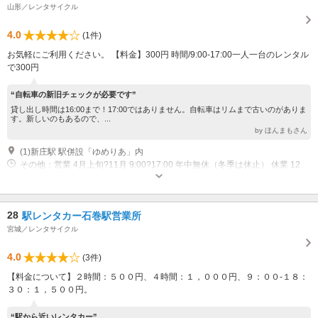
山形／レンタサイクル
4.0
(1件)
お気軽にご利用ください。 【料金】300円 時間/9:00-17:00一人一台のレンタル
で300円
“自転車の新旧チェックが必要です”
貸し出し時間は16:00まで！17:00ではありません。自転車はリムまで古いのがありま
す。新しいのもあるので、...
by ほんまもさん
(1)新庄駅 駅併設「ゆめりあ」内
その他：営業 4月上旬?11月 9:00?17:00 年中無休（冬季は休止） 休業 12
月?3月
28
駅レンタカー石巻駅営業所
宮城／レンタサイクル
4.0
(3件)
【料金について】２時間：５００円、４時間：１，０００円、９：００-１８：
３０：１，５００円。
“駅から近いレンタカー”