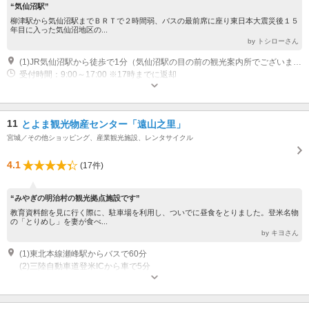
“気仙沼駅”
柳津駅から気仙沼駅までＢＲＴで２時間弱、バスの最前席に座り東日本大震災後１５
年目に入った気仙沼地区の...
by トシローさん
(1)JR気仙沼駅から徒歩で1分（気仙沼駅の目の前の観光案内所でございます。）
受付時間：9:00～17:00 ※17時までに返却
11
とよま観光物産センター「遠山之里」
宮城／その他ショッピング、産業観光施設、レンタサイクル
4.1
(17件)
“みやぎの明治村の観光拠点施設です”
教育資料館を見に行く際に、駐車場を利用し、ついでに昼食をとりました。登米名物
の「とりめし」を妻が食べ...
by キヨさん
(1)東北本線瀬峰駅からバスで60分
(2)三陸自動車道登米ICから車で5分
営業時間：9：00～17：00 休業：年末年始