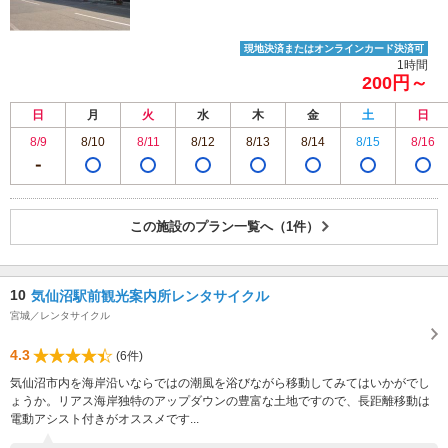
現地決済またはオンラインカード決済可
1時間
200円～
日
月
火
水
木
金
土
日
8/9
8/10
8/11
8/12
8/13
8/14
8/15
8/16
この施設のプラン一覧へ（1件）
10
気仙沼駅前観光案内所レンタサイクル
宮城／レンタサイクル
4.3
(6件)
気仙沼市内を海岸沿いならではの潮風を浴びながら移動してみてはいかがでし
ょうか。リアス海岸独特のアップダウンの豊富な土地ですので、長距離移動は
電動アシスト付きがオススメです...