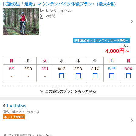
民話の里「遠野」マウンテンバイク体験プラン♪（最大4名）
レンタサイクル
2時間
現地決済またはオンラインカード決済可
大人
4,000円～
日
月
火
水
木
金
土
日
8/9
8/10
8/11
8/12
8/13
8/14
8/15
8/16
この施設のプランをもっと見る
4
La Union
福島／町めぐり・食べ歩き
ネット予約OK