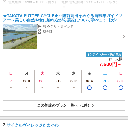
営業期間：9:00～18:00（夏季） 無休 営業期間：9:00～17:00（冬季）
無休 営業期間：飲食店「たかたのごはん」「まつばら食堂」……11:00～
15:00 軽食店「すなば珈琲／ジェラート３４０」……10:00～16:30 ※飲食
専用駐車場あり（無料）200台 そのほか大型バス専用駐車場（32台分）あり
★TAKATA PUTTER CYCLE★～陸前高田をめぐる自転車ガイドツ
店・軽食店は臨時休業あり 定休日：なし
アー～美しい自然や食に触れながら震災について学べます【ガイド
付き・３時間～】
町めぐり・食べ歩き
6時間
オンラインカード決済専用
お一人様
7,500円～
日
月
火
水
木
金
土
日
8/9
8/10
8/11
8/12
8/13
8/14
8/15
8/16
この施設のプラン一覧へ（1件）
7
サイクルヴィレッジたまかわ