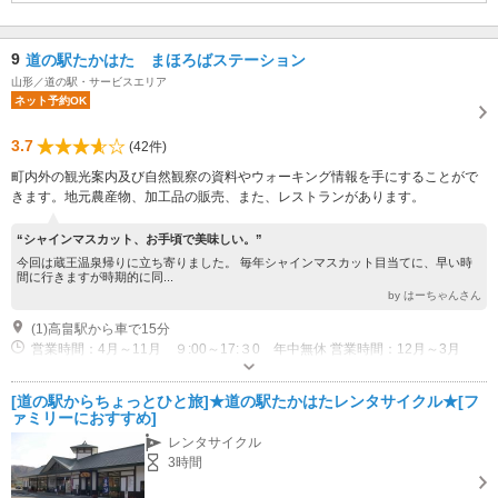
9
道の駅たかはた まほろばステーション
山形／道の駅・サービスエリア
ネット予約OK
3.7
(42件)
町内外の観光案内及び自然観察の資料やウォーキング情報を手にすることがで
きます。地元農産物、加工品の販売、また、レストランがあります。
“シャインマスカット、お手頃で美味しい。”
今回は蔵王温泉帰りに立ち寄りました。 毎年シャインマスカット目当てに、早い時
間に行きますが時期的に同...
by はーちゃんさん
(1)高畠駅から車で15分
営業時間：4月～11月 ９:00～17:３0 年中無休 営業時間：12月～3月
9：00～17：00 年中無休
[道の駅からちょっとひと旅]★道の駅たかはたレンタサイクル★[フ
ァミリーにおすすめ]
レンタサイクル
3時間