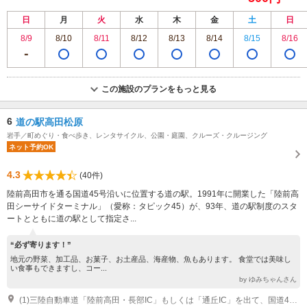
日
月
火
水
木
金
土
日
8/9
8/10
8/11
8/12
8/13
8/14
8/15
8/16
この施設のプランをもっと見る
6
道の駅高田松原
岩手／町めぐり・食べ歩き、レンタサイクル、公園・庭園、クルーズ・クルージング
ネット予約OK
4.3
(40件)
陸前高田市を通る国道45号沿いに位置する道の駅。1991年に開業した「陸前高
田シーサイドターミナル」（愛称：タピック45）が、93年、道の駅制度のスタ
ートとともに道の駅として指定さ...
“必ず寄ります！”
地元の野菜、加工品、お菓子、お土産品、海産物、魚もあります。 食堂では美味し
い食事もできますし、コー...
by ゆみちゃんさん
(1)三陸自動車道「陸前高田・長部IC」もしくは「通丘IC」を出て、国道45号を走って3キロ程度。 JR大船渡線（BRT）・奇跡の一本松駅下車０分。