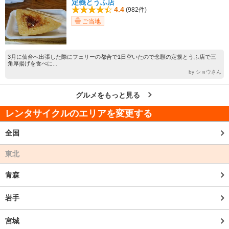
定義とうふ店
4.4
(982件)
ご当地
3月に仙台へ出張した際にフェリーの都合で1日空いたので念願の定規とうふ店で三
角厚揚げを食べに...
by ショウさん
グルメをもっと見る
レンタサイクルのエリアを変更する
全国
東北
青森
岩手
宮城