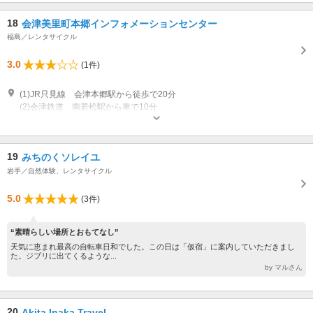
18
会津美里町本郷インフォメーションセンター
福島／レンタサイクル
3.0
(1件)
(1)JR只見線 会津本郷駅から徒歩で20分
(2)会津鉄道 南若松駅から車で10分
営業：8:30～17:30 冬期間は火曜定休（祝日の場合は翌日休業）、年末年始
休業
19
みちのくソレイユ
岩手／自然体験、レンタサイクル
5.0
(3件)
“素晴らしい場所とおもてなし”
天気に恵まれ最高の自転車日和でした。この日は「仮宿」に案内していただきまし
た。ジブリに出てくるような...
by マルさん
20
Akita Inaka Travel